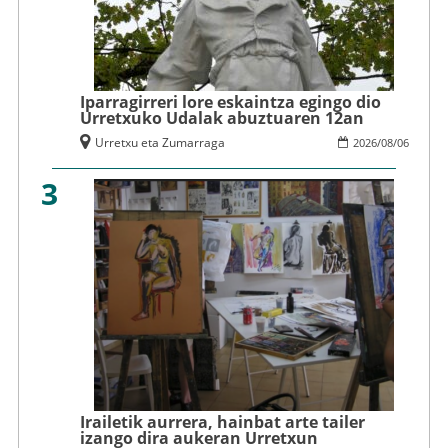
Iparragirreri lore eskaintza egingo dio
Urretxuko Udalak abuztuaren 12an
Urretxu eta Zumarraga
2026
/
08
/
06
3
Irailetik aurrera, hainbat arte tailer
izango dira aukeran Urretxun