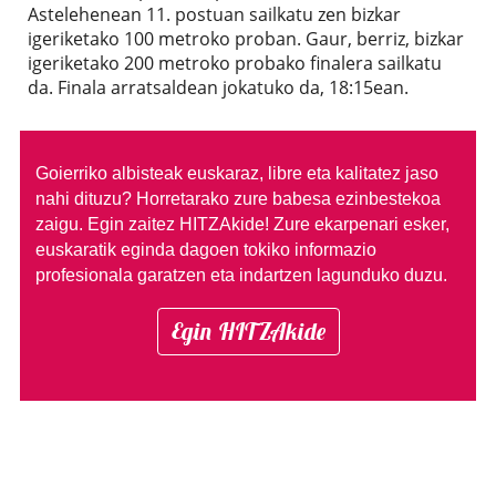
Astelehenean 11. postuan sailkatu zen bizkar
igeriketako 100 metroko proban. Gaur, berriz, bizkar
igeriketako 200 metroko probako finalera sailkatu
da. Finala arratsaldean jokatuko da, 18:15ean.
Goierriko albisteak euskaraz, libre eta kalitatez jaso
nahi dituzu?
Horretarako zure babesa ezinbestekoa
zaigu. Egin zaitez HITZAkide!
Zure ekarpenari esker,
euskaratik eginda dagoen tokiko informazio
profesionala garatzen eta indartzen lagunduko duzu.
Egin HITZAkide