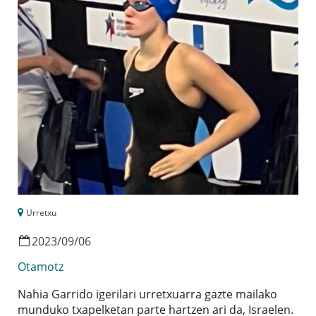
Urretxu
2023
/
09
/
06
Otamotz
Nahia Garrido igerilari urretxuarra gazte mailako
munduko txapelketan parte hartzen ari da, Israelen.