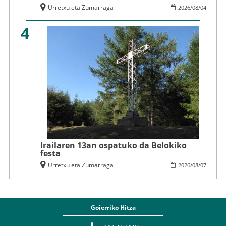
Urretxu eta Zumarraga
2026
/
08
/
04
4
Irailaren 13an ospatuko da Belokiko
festa
Urretxu eta Zumarraga
2026
/
08
/
07
Goierriko Hitza