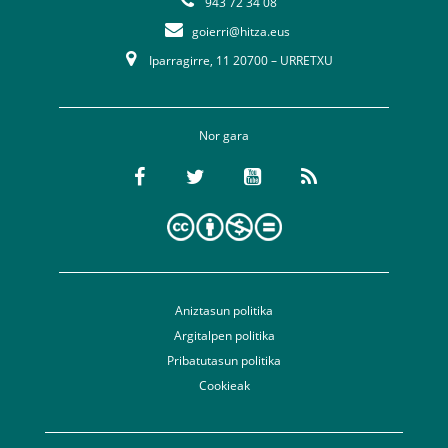
943 72 34 08
goierri@hitza.eus
Iparragirre, 11 20700 – URRETXU
Nor gara
Aniztasun politika
Argitalpen politika
Pribatutasun politika
Cookieak