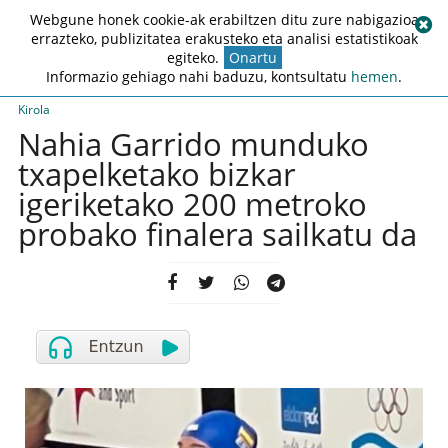
Webgune honek cookie-ak erabiltzen ditu zure nabigazioa
errazteko, publizitatea erakusteko eta analisi estatistikoak
egiteko.
Onartu
Informazio gehiago nahi baduzu, kontsultatu
hemen
.
Kirola
Nahia Garrido munduko
txapelketako bizkar
igeriketako 200 metroko
probako finalera sailkatu da