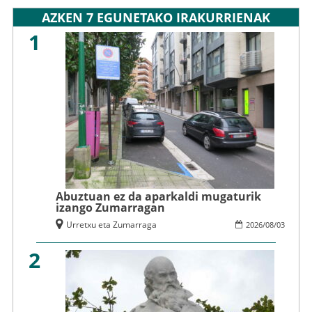
AZKEN 7 EGUNETAKO IRAKURRIENAK
1
Abuztuan ez da aparkaldi mugaturik
izango Zumarragan
Urretxu eta Zumarraga
2026
/
08
/
03
2