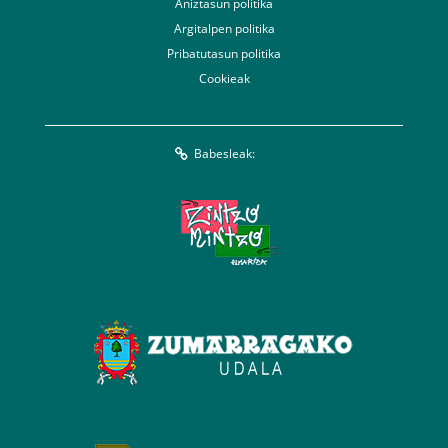
Aniztasun politika
Argitalpen politika
Pribatutasun politika
Cookieak
Babesleak: