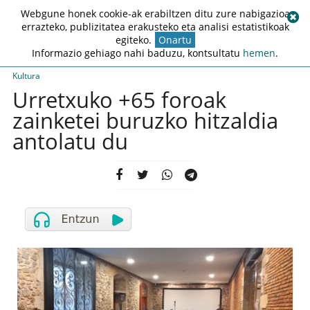
Webgune honek cookie-ak erabiltzen ditu zure nabigazioa
errazteko, publizitatea erakusteko eta analisi estatistikoak
egiteko.
Onartu
Informazio gehiago nahi baduzu, kontsultatu
hemen
.
Kultura
Urretxuko +65 foroak
zainketei buruzko hitzaldia
antolatu du