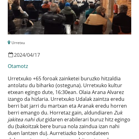
Urretxu
2024
/
04
/
17
Otamotz
Urretxuko +65 foroak zainketei buruzko hitzaldia
antolatu du biharko (osteguna). Urretxuko kultur
etxean egingo dute, 16:30ean. Olaia Arana Alvarez
izango da hizlaria. Urretxuko Udalak zaintza eredu
berri bat jarri du martxan eta Aranak eredu horren
berri emango du. Horretaz gain, aldundiaren
Zuk
jakitea nahi dut
gidaren erabilerari buruz hitz egingo
du (bakoitzak bere burua nola zaindua izan nahi
duen lantzen du). Aurretiazko borondateen