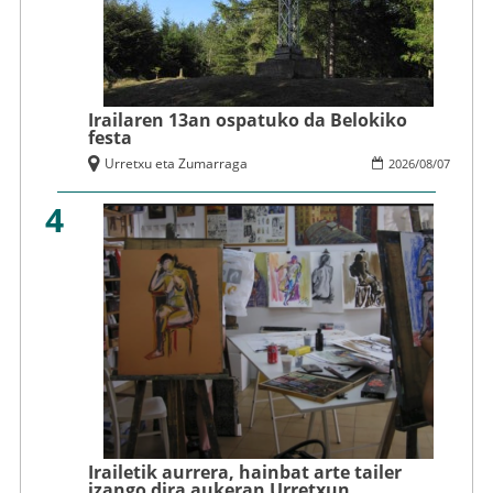
Irailaren 13an ospatuko da Belokiko
festa
Urretxu eta Zumarraga
2026
/
08
/
07
4
Irailetik aurrera, hainbat arte tailer
izango dira aukeran Urretxun