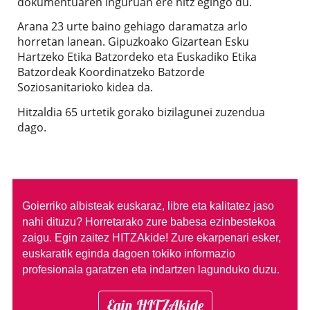
dokumentuaren inguruan ere hitz egingo du.
Arana 23 urte baino gehiago daramatza arlo
horretan lanean. Gipuzkoako Gizartean Esku
Hartzeko Etika Batzordeko eta Euskadiko Etika
Batzordeak Koordinatzeko Batzorde
Soziosanitarioko kidea da.
Hitzaldia 65 urtetik gorako bizilagunei zuzendua
dago.
Goierriko albisteak euskaraz, libre eta kalitatez jaso
nahi dituzu?
Horretarako zure babesa ezinbestekoa
zaigu. Egin zaitez HITZAkide!
Zure ekarpenari esker,
euskaratik eginda dagoen tokiko informazio
profesionala garatzen eta indartzen lagunduko duzu.
Egin HITZAkide