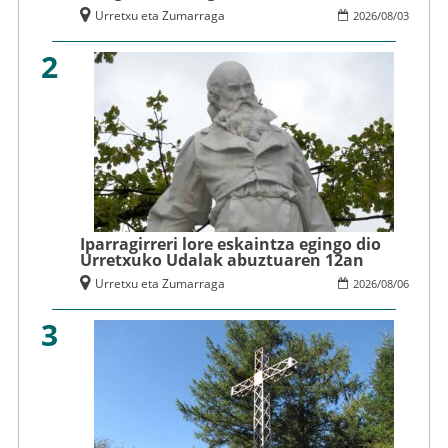
Urretxu eta Zumarraga
2026
/
08
/
03
2
Iparragirreri lore eskaintza egingo dio
Urretxuko Udalak abuztuaren 12an
Urretxu eta Zumarraga
2026
/
08
/
06
3