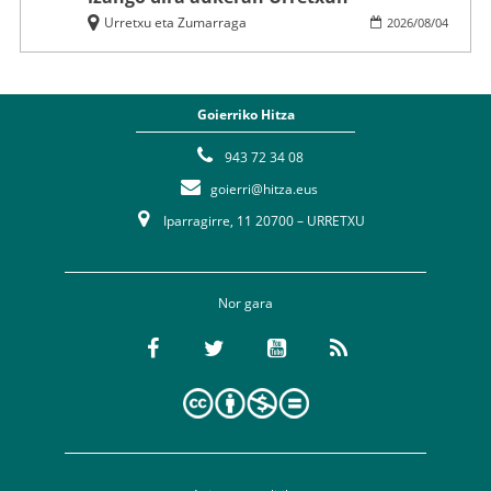
Urretxu eta Zumarraga
2026
/
08
/
04
Goierriko Hitza
943 72 34 08
goierri@hitza.eus
Iparragirre, 11 20700 – URRETXU
Nor gara