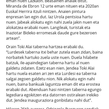
eman nuen Lazkaon. Beasainen anaiak ditut.
Miranda de Ebron 12 urte eman nituen eta 2020an
Euskal Herrira itzuli nintzen. Anaien pintura
enpresan lan egin dut. Iaz Urola pentsioa hartu
nuen. Jabeak alokatu egin nahi zuela jakin nuen eta
alokatzea erabaki nuen. Langileak, turistak eta
Inaziotar Bideko erromesak daude gure bezeroen
artean”.
Orain Toki Alai taberna hartzea erabaki du.
“Lurdesek taberna itxi behar zutela esan zidan, baina
norbaitek hartuko zuela uste nuen. Duela hilabete
batzuk, ile-apaindegian taberna hartu al nuen
galdetu zidaten. Ezetz esan nien. Jendea Toki Alai
hartu nuela esaten ari zen eta Lurdesi ea taberna
salgai zegoen galdetu nion. Nik alokatu egin nahi
nuen, baina bankuak laguntza eman dit eta erostea
erabaki dut. Abenduan hasi nintzen taberna egungo
legediara egokitzen eta datorren ostiralean irekiko
dut. Jendea inauguraziora gonbidatu nahi dut”.