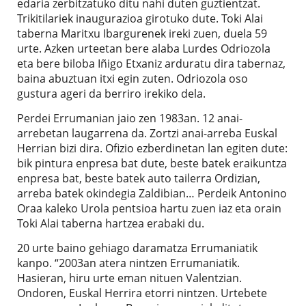
edaria zerbitzatuko ditu nahi duten guztientzat.
Trikitilariek inaugurazioa girotuko dute. Toki Alai
taberna Maritxu Ibargurenek ireki zuen, duela 59
urte. Azken urteetan bere alaba Lurdes Odriozola
eta bere biloba Iñigo Etxaniz arduratu dira tabernaz,
baina abuztuan itxi egin zuten. Odriozola oso
gustura ageri da berriro irekiko dela.
Perdei Errumanian jaio zen 1983an. 12 anai-
arrebetan laugarrena da. Zortzi anai-arreba Euskal
Herrian bizi dira. Ofizio ezberdinetan lan egiten dute:
bik pintura enpresa bat dute, beste batek eraikuntza
enpresa bat, beste batek auto tailerra Ordizian,
arreba batek okindegia Zaldibian… Perdeik Antonino
Oraa kaleko Urola pentsioa hartu zuen iaz eta orain
Toki Alai taberna hartzea erabaki du.
20 urte baino gehiago daramatza Errumaniatik
kanpo. “2003an atera nintzen Errumaniatik.
Hasieran, hiru urte eman nituen Valentzian.
Ondoren, Euskal Herrira etorri nintzen. Urtebete