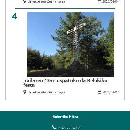
Urretxu eta Zumarraga
2026
/
08
/
04
4
Irailaren 13an ospatuko da Belokiko
festa
Urretxu eta Zumarraga
2026
/
08
/
07
Goierriko Hitza
943 72 34 08