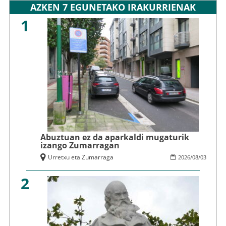
AZKEN 7 EGUNETAKO IRAKURRIENAK
1
Abuztuan ez da aparkaldi mugaturik
izango Zumarragan
Urretxu eta Zumarraga
2026
/
08
/
03
2