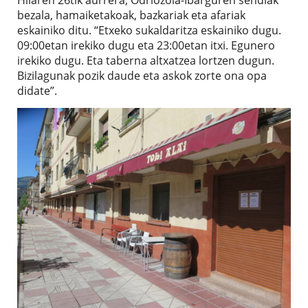
Hilaren 26tik aurrera, Odriozola-Ibarguren sendiak
bezala, hamaiketakoak, bazkariak eta afariak
eskainiko ditu. “Etxeko sukaldaritza eskainiko dugu.
09:00etan irekiko dugu eta 23:00etan itxi. Egunero
irekiko dugu. Eta taberna altxatzea lortzen dugun.
Bizilagunak pozik daude eta askok zorte ona opa
didate”.