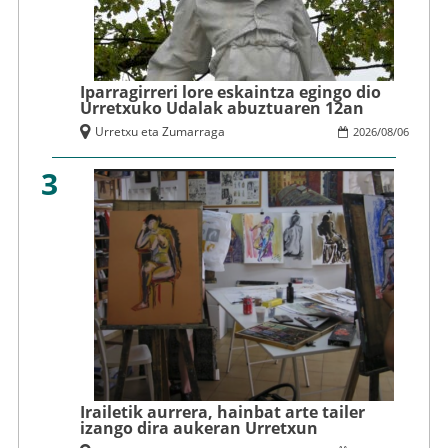
Iparragirreri lore eskaintza egingo dio
Urretxuko Udalak abuztuaren 12an
Urretxu eta Zumarraga
2026
/
08
/
06
3
Irailetik aurrera, hainbat arte tailer
izango dira aukeran Urretxun