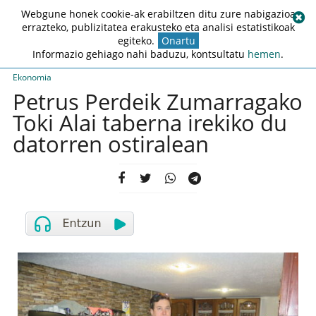
Webgune honek cookie-ak erabiltzen ditu zure nabigazioa
errazteko, publizitatea erakusteko eta analisi estatistikoak
egiteko.
Onartu
Informazio gehiago nahi baduzu, kontsultatu
hemen
.
Ekonomia
Petrus Perdeik Zumarragako
Toki Alai taberna irekiko du
datorren ostiralean