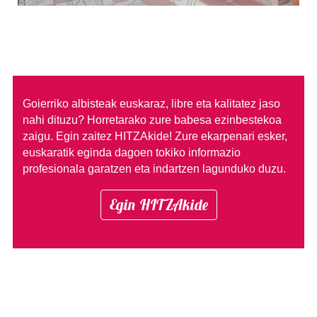
Goierriko albisteak euskaraz, libre eta kalitatez jaso
nahi dituzu?
Horretarako zure babesa ezinbestekoa
zaigu. Egin zaitez HITZAkide!
Zure ekarpenari esker,
euskaratik eginda dagoen tokiko informazio
profesionala garatzen eta indartzen lagunduko duzu.
Egin HITZAkide