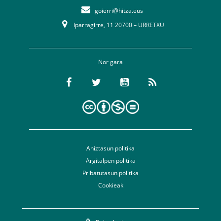
goierri@hitza.eus
Iparragirre, 11 20700 – URRETXU
Nor gara
Aniztasun politika
Argitalpen politika
Pribatutasun politika
Cookieak