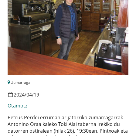
Zumarraga
2024
/
04
/
19
Otamotz
Petrus Perdei errumaniar jatorriko zumarragarrak
Antonino Oraa kaleko Toki Alai taberna irekiko du
datorren ostiralean (hilak 26), 19:30ean. Pintxoak eta