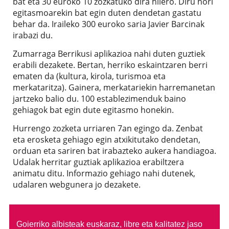
bat eta 30 euroko 10 zozkatuko dira hilero. Diru hori
egitasmoarekin bat egin duten dendetan gastatu
behar da. Iraileko 300 euroko saria Javier Barcinak
irabazi du.
Zumarraga Berrikusi aplikazioa nahi duten guztiek
erabili dezakete. Bertan, herriko eskaintzaren berri
ematen da (kultura, kirola, turismoa eta
merkataritza). Gainera, merkatariekin harremanetan
jartzeko balio du. 100 establezimenduk baino
gehiagok bat egin dute egitasmo honekin.
Hurrengo zozketa urriaren 7an egingo da. Zenbat
eta erosketa gehiago egin atxikitutako dendetan,
orduan eta sariren bat irabazteko aukera handiagoa.
Udalak herritar guztiak aplikazioa erabiltzera
animatu ditu. Informazio gehiago nahi dutenek,
udalaren webgunera jo dezakete.
Goierriko albisteak euskaraz, libre eta kalitatez jaso