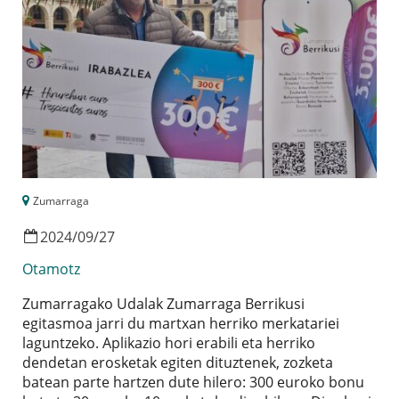
Zumarraga
2024
/
09
/
27
Otamotz
Zumarragako Udalak Zumarraga Berrikusi
egitasmoa jarri du martxan herriko merkatariei
laguntzeko. Aplikazio hori erabili eta herriko
dendetan erosketak egiten dituztenek, zozketa
batean parte hartzen dute hilero: 300 euroko bonu