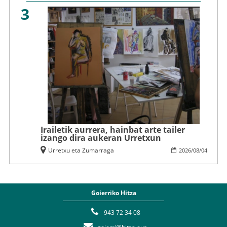
3
Irailetik aurrera, hainbat arte tailer
izango dira aukeran Urretxun
Urretxu eta Zumarraga
2026
/
08
/
04
Goierriko Hitza
943 72 34 08