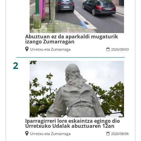
Abuztuan ez da aparkaldi mugaturik
izango Zumarragan
Urretxu eta Zumarraga
2026
/
08
/
03
2
Iparragirreri lore eskaintza egingo dio
Urretxuko Udalak abuztuaren 12an
Urretxu eta Zumarraga
2026
/
08
/
06