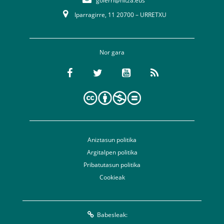
goierri@hitza.eus
Iparragirre, 11 20700 – URRETXU
Nor gara
Aniztasun politika
Argitalpen politika
Pribatutasun politika
Cookieak
Babesleak: