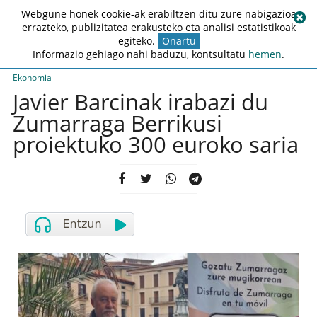
Webgune honek cookie-ak erabiltzen ditu zure nabigazioa
errazteko, publizitatea erakusteko eta analisi estatistikoak
egiteko.
Onartu
Informazio gehiago nahi baduzu, kontsultatu
hemen
.
Ekonomia
Javier Barcinak irabazi du
Zumarraga Berrikusi
proiektuko 300 euroko saria