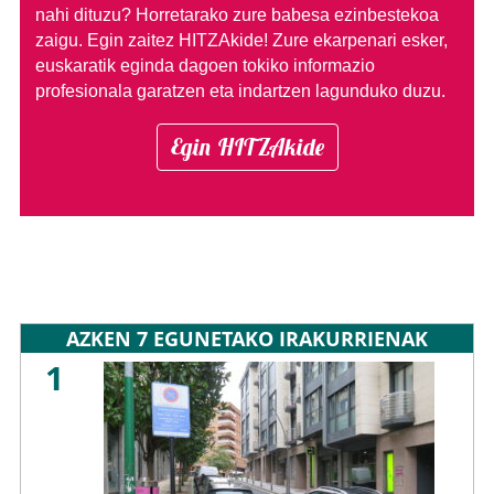
nahi dituzu?
Horretarako zure babesa ezinbestekoa
zaigu. Egin zaitez HITZAkide!
Zure ekarpenari esker,
euskaratik eginda dagoen tokiko informazio
profesionala garatzen eta indartzen lagunduko duzu.
Egin HITZAkide
AZKEN 7 EGUNETAKO IRAKURRIENAK
1