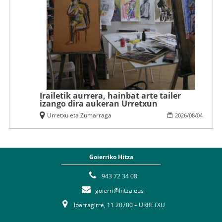
Irailetik aurrera, hainbat arte tailer
izango dira aukeran Urretxun
Urretxu eta Zumarraga
2026
/
08
/
04
Goierriko Hitza
943 72 34 08
goierri@hitza.eus
Iparragirre, 11 20700 – URRETXU