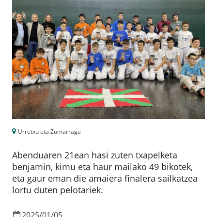
Urretxu eta Zumarraga
Abenduaren 21ean hasi zuten txapelketa
benjamin, kimu eta haur mailako 49 bikotek,
eta gaur eman die amaiera finalera sailkatzea
lortu duten pelotariek.
2025
/
01
/
05