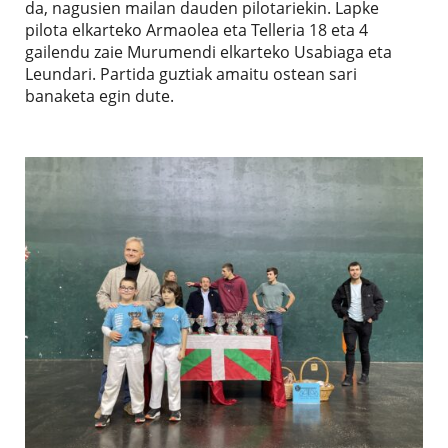
da, nagusien mailan dauden pilotariekin. Lapke
pilota elkarteko Armaolea eta Telleria 18 eta 4
gailendu zaie Murumendi elkarteko Usabiaga eta
Leundari. Partida guztiak amaitu ostean sari
banaketa egin dute.