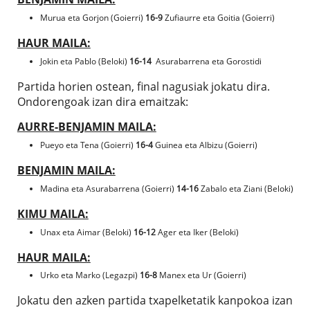
Murua eta Gorjon (Goierri)
16-9
Zufiaurre eta Goitia (Goierri)
HAUR MAILA:
Jokin eta Pablo (Beloki)
16-14
Asurabarrena eta Gorostidi
Partida horien ostean, final nagusiak jokatu dira.
Ondorengoak izan dira emaitzak:
AURRE-BENJAMIN MAILA:
Pueyo eta Tena (Goierri)
16-4
Guinea eta Albizu (Goierri)
BENJAMIN MAILA:
Madina eta Asurabarrena (Goierri)
14-16
Zabalo eta Ziani (Beloki)
KIMU MAILA:
Unax eta Aimar (Beloki)
16-12
Ager eta Iker (Beloki)
HAUR MAILA:
Urko eta Marko (Legazpi)
16-8
Manex eta Ur (Goierri)
Jokatu den azken partida txapelketatik kanpokoa izan