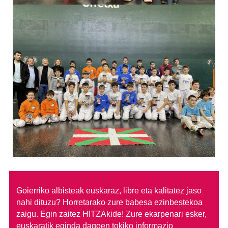
Goierriko albisteak euskaraz, libre eta kalitatez jaso
nahi dituzu?
Horretarako zure babesa ezinbestekoa
zaigu. Egin zaitez HITZAkide!
Zure ekarpenari esker,
euskaratik eginda dagoen tokiko informazio