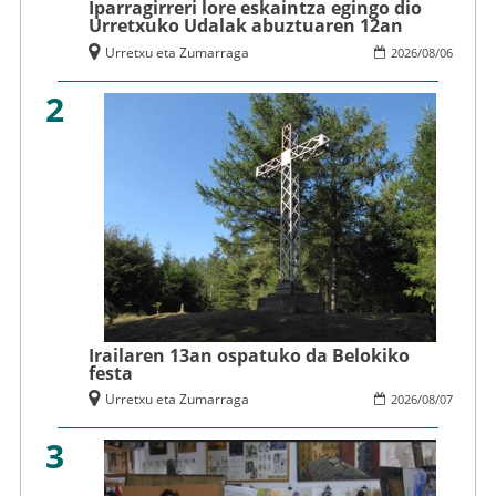
Iparragirreri lore eskaintza egingo dio
Urretxuko Udalak abuztuaren 12an
Urretxu eta Zumarraga
2026
/
08
/
06
2
Irailaren 13an ospatuko da Belokiko
festa
Urretxu eta Zumarraga
2026
/
08
/
07
3