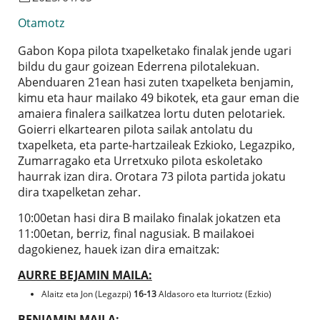
Otamotz
Gabon Kopa pilota txapelketako finalak jende ugari
bildu du gaur goizean Ederrena pilotalekuan.
Abenduaren 21ean hasi zuten txapelketa benjamin,
kimu eta haur mailako 49 bikotek, eta gaur eman die
amaiera finalera sailkatzea lortu duten pelotariek.
Goierri elkartearen pilota sailak antolatu du
txapelketa, eta parte-hartzaileak Ezkioko, Legazpiko,
Zumarragako eta Urretxuko pilota eskoletako
haurrak izan dira. Orotara 73 pilota partida jokatu
dira txapelketan zehar.
10:00etan hasi dira B mailako finalak jokatzen eta
11:00etan, berriz, final nagusiak.
B mailakoei
dagokienez, hauek izan dira emaitzak:
AURRE BEJAMIN MAILA:
Alaitz eta Jon (Legazpi)
16-13
Aldasoro eta Iturriotz (Ezkio)
BENJAMIN MAILA: