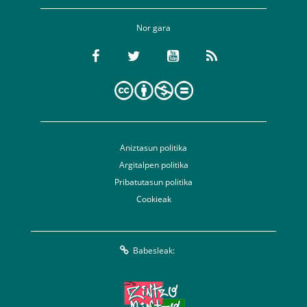
Nor gara
Aniztasun politika
Argitalpen politika
Pribatutasun politika
Cookieak
Babesleak: