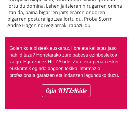
lortu du domina. Lehen jaitsieran hirugarren onena
izan da, baina bigarren jaitsieraren ondoren
bigarren postura igotzea lortu du. Proba Storm
Andre Hagen norvegiarrak irabazi du.
Goierriko albisteak euskaraz, libre eta kalitatez jaso
nahi dituzu?
Horretarako zure babesa ezinbestekoa
zaigu. Egin zaitez HITZAkide!
Zure ekarpenari esker,
euskaratik eginda dagoen tokiko informazio
profesionala garatzen eta indartzen lagunduko duzu.
Egin HITZAkide