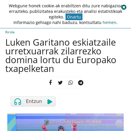
Webgune honek cookie-ak erabiltzen ditu zure nabigazioa
errazteko, publizitatea erakusteko eta analisi estatistikoak
egiteko.
Onartu
Informazio gehiago nahi baduzu, kontsultatu
hemen
.
Kirola
Luken Garitano eskiatzaile
urretxuarrak zilarrezko
domina lortu du Europako
txapelketan