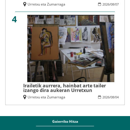
Urretxu eta Zumarraga
2026
/
08
/
07
4
Irailetik aurrera, hainbat arte tailer
izango dira aukeran Urretxun
Urretxu eta Zumarraga
2026
/
08
/
04
Goierriko Hitza