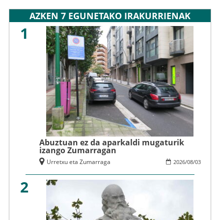
AZKEN 7 EGUNETAKO IRAKURRIENAK
1
Abuztuan ez da aparkaldi mugaturik
izango Zumarragan
Urretxu eta Zumarraga
2026
/
08
/
03
2