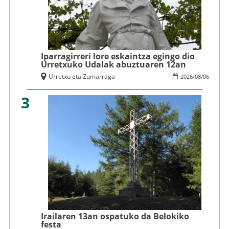
Iparragirreri lore eskaintza egingo dio
Urretxuko Udalak abuztuaren 12an
Urretxu eta Zumarraga
2026
/
08
/
06
3
Irailaren 13an ospatuko da Belokiko
festa