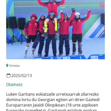
Urretxu
2025
/
02
/
13
Otamotz
Luken Garitano eskiatzaile urretxuarrak zilarrezko
domina lortu du Georgian egiten ari diren Gaztedi
Europarraren Jaialdi Olinpikoan (18 urte azpikoen
Europako txapelketa). Garitanok eslalom proban