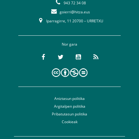
943 72 34 08
goierri@hitza.eus
Iparragirre, 11 20700 – URRETXU
Nor gara
Aniztasun politika
Argitalpen politika
Pribatutasun politika
Cookieak