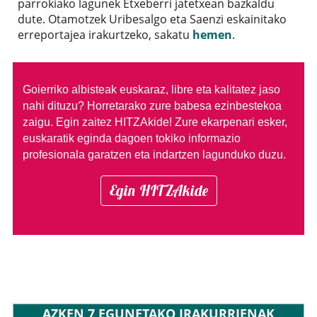
parrokiako lagunek Etxeberri jatetxean bazkaldu
dute. Otamotzek Uribesalgo eta Saenzi eskainitako
erreportajea irakurtzeko, sakatu
hemen
.
Goierriko albisteak euskaraz, libre eta kalitatez jaso
nahi dituzu?
Horretarako zure babesa ezinbestekoa
zaigu. Egin zaitez HITZAkide!
Zure ekarpenari esker,
euskaratik eginda dagoen tokiko informazio
profesionala garatzen eta indartzen lagunduko duzu.
Egin HITZAkide
AZKEN 7 EGUNETAKO IRAKURRIENAK