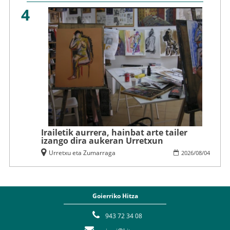
4
Irailetik aurrera, hainbat arte tailer
izango dira aukeran Urretxun
Urretxu eta Zumarraga
2026
/
08
/
04
Goierriko Hitza
943 72 34 08