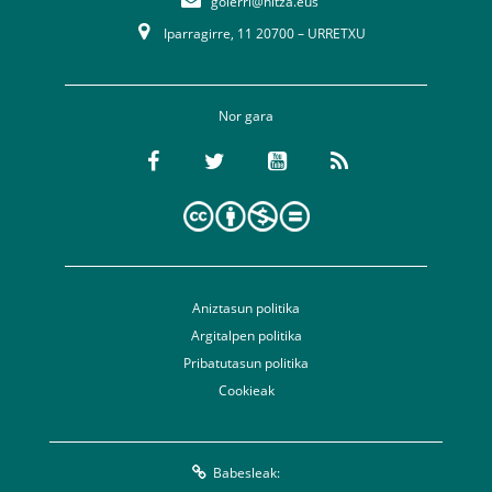
goierri@hitza.eus
Iparragirre, 11 20700 – URRETXU
Nor gara
Aniztasun politika
Argitalpen politika
Pribatutasun politika
Cookieak
Babesleak: