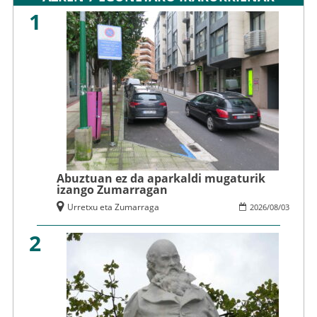
1
Abuztuan ez da aparkaldi mugaturik
izango Zumarragan
Urretxu eta Zumarraga
2026
/
08
/
03
2