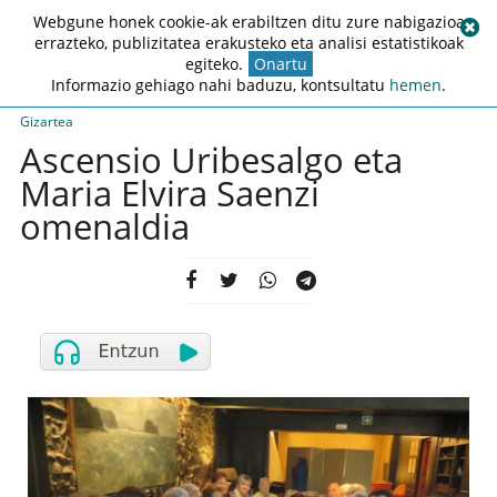
Webgune honek cookie-ak erabiltzen ditu zure nabigazioa
errazteko, publizitatea erakusteko eta analisi estatistikoak
egiteko.
Onartu
Informazio gehiago nahi baduzu, kontsultatu
hemen
.
Gizartea
Ascensio Uribesalgo eta
Maria Elvira Saenzi
omenaldia