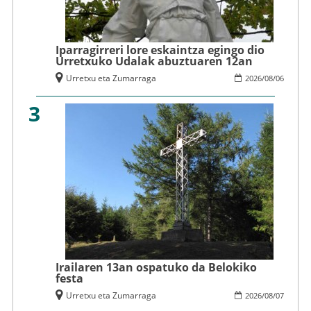
Iparragirreri lore eskaintza egingo dio
Urretxuko Udalak abuztuaren 12an
Urretxu eta Zumarraga
2026
/
08
/
06
3
Irailaren 13an ospatuko da Belokiko
festa
Urretxu eta Zumarraga
2026
/
08
/
07