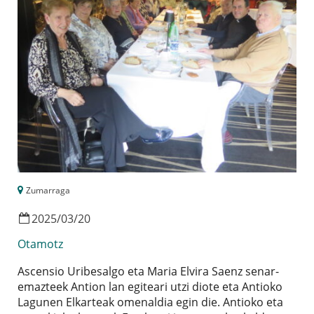
Zumarraga
2025
/
03
/
20
Otamotz
Ascensio Uribesalgo eta Maria Elvira Saenz senar-
emazteek Antion lan egiteari utzi diote eta Antioko
Lagunen Elkarteak omenaldia egin die. Antioko eta