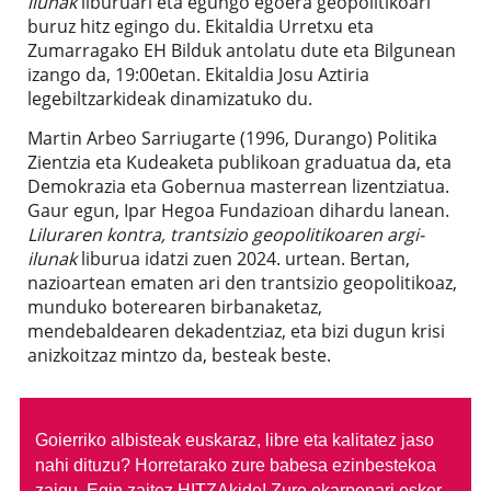
ilunak
liburuari eta egungo egoera geopolitikoari
buruz hitz egingo du. Ekitaldia Urretxu eta
Zumarragako EH Bilduk antolatu dute eta Bilgunean
izango da, 19:00etan. Ekitaldia Josu Aztiria
legebiltzarkideak dinamizatuko du.
Martin Arbeo Sarriugarte (1996, Durango) Politika
Zientzia eta Kudeaketa publikoan graduatua da, eta
Demokrazia eta Gobernua masterrean lizentziatua.
Gaur egun, Ipar Hegoa Fundazioan dihardu lanean.
Liluraren kontra, trantsizio geopolitikoaren argi-
ilunak
liburua idatzi zuen 2024. urtean. Bertan,
nazioartean ematen ari den trantsizio geopolitikoaz,
munduko boterearen birbanaketaz,
mendebaldearen dekadentziaz, eta bizi dugun krisi
anizkoitzaz mintzo da, besteak beste.
Goierriko albisteak euskaraz, libre eta kalitatez jaso
nahi dituzu?
Horretarako zure babesa ezinbestekoa
zaigu. Egin zaitez HITZAkide!
Zure ekarpenari esker,