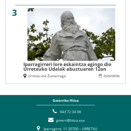
3
Iparragirreri lore eskaintza egingo dio
Urretxuko Udalak abuztuaren 12an
Urretxu eta Zumarraga
2026
/
08
/
06
Goierriko Hitza
943 72 34 08
goierri@hitza.eus
Iparragirre, 11 20700 – URRETXU