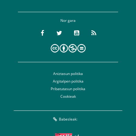
Nor gara
Aniztasun politika
Argitalpen politika
Pribatutasun politika
Cookieak
Babesleak: