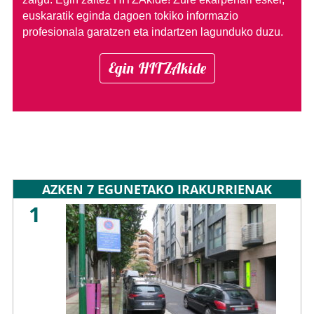
euskaratik eginda dagoen tokiko informazio
profesionala garatzen eta indartzen lagunduko duzu.
Egin HITZAkide
AZKEN 7 EGUNETAKO IRAKURRIENAK
1