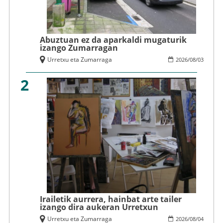
Abuztuan ez da aparkaldi mugaturik
izango Zumarragan
Urretxu eta Zumarraga
2026
/
08
/
03
2
Irailetik aurrera, hainbat arte tailer
izango dira aukeran Urretxun
Urretxu eta Zumarraga
2026
/
08
/
04