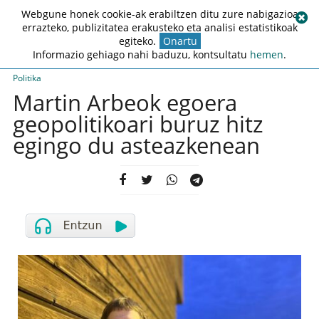
Webgune honek cookie-ak erabiltzen ditu zure nabigazioa
errazteko, publizitatea erakusteko eta analisi estatistikoak
egiteko.
Onartu
Informazio gehiago nahi baduzu, kontsultatu
hemen
.
Politika
Martin Arbeok egoera
geopolitikoari buruz hitz
egingo du asteazkenean