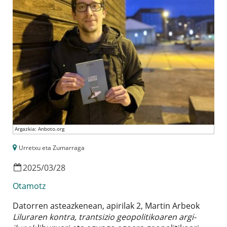
Argazkia: Anboto.org
Urretxu eta Zumarraga
2025
/
03
/
28
Otamotz
Datorren asteazkenean, apirilak 2, Martin Arbeok
Liluraren kontra, trantsizio geopolitikoaren argi-