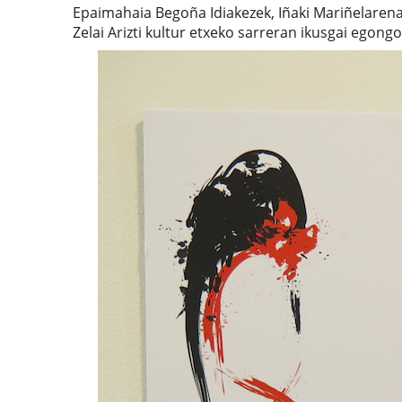
Epaimahaia Begoña Idiakezek, Iñaki Mariñelarena
Zelai Arizti kultur etxeko sarreran ikusgai egongo