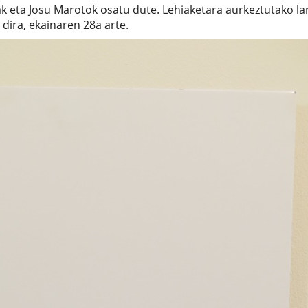
k eta Josu Marotok osatu dute. Lehiaketara aurkeztutako la
 dira, ekainaren 28a arte.