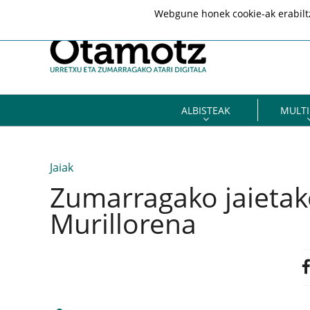
Webgune honek cookie-ak erabiltze
ALBISTEAK
MULTI
Jaiak
Zumarragako jaietak
Murillorena