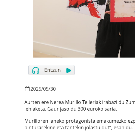
2025
/
05
/
30
Aurten ere Nerea Murillo Telleriak irabazi du Zu
lehiaketa. Gaur jaso du 300 euroko saria.
Murilloren laneko protagonista emakumezko ezpat
pinturarekine eta tantekin jolastu dut”, esan du.