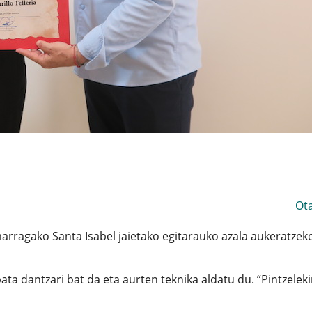
Ot
marragako Santa Isabel jaietako egitarauko azala aukeratzek
a dantzari bat da eta aurten teknika aldatu du. “Pintzeleki