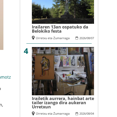
Irailaren 13an ospatuko da
Belokiko festa
Urretxu eta Zumarraga
2026
/
08
/
07
4
amotz
o
Irailetik aurrera, hainbat arte
tailer izango dira aukeran
n,
Urretxun
Urretxu eta Zumarraga
2026
/
08
/
04