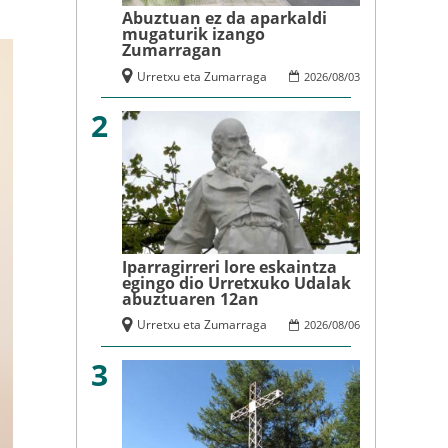
Abuztuan ez da aparkaldi
mugaturik izango
Zumarragan
Urretxu eta Zumarraga
2026
/
08
/
03
2
Iparragirreri lore eskaintza
egingo dio Urretxuko Udalak
abuztuaren 12an
Urretxu eta Zumarraga
2026
/
08
/
06
3