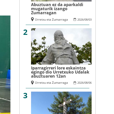
Abuztuan ez da aparkaldi
mugaturik izango
Zumarragan
Urretxu eta Zumarraga
2026
/
08
/
03
2
Iparragirreri lore eskaintza
egingo dio Urretxuko Udalak
abuztuaren 12an
Urretxu eta Zumarraga
2026
/
08
/
06
3