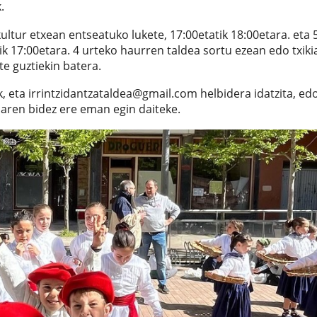
.
kultur etxean entseatuko lukete, 17:00etatik 18:00etara. eta 
ik 17:00etara. 4 urteko haurren taldea sortu ezean edo txiki
te guztiekin batera.
k, eta irrintzidantzataldea@gmail.com helbidera idatzita, ed
ren bidez ere eman egin daiteke.