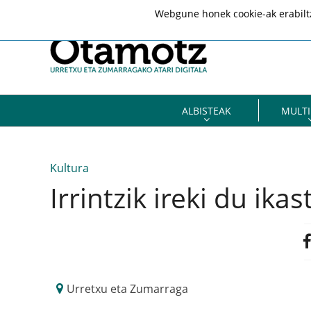
Webgune honek cookie-ak erabiltze
ALBISTEAK
MULTI
Kultura
Irrintzik ireki du ik
Urretxu eta Zumarraga