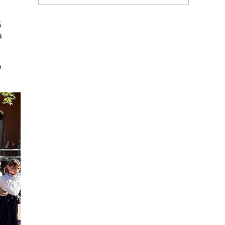
5
a
o