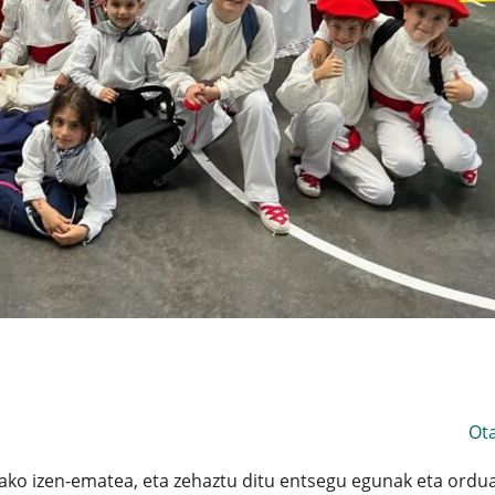
Ot
erako izen-ematea, eta zehaztu ditu entsegu egunak eta ordua