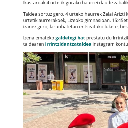
Ikastaroak 4 urtetik gorako haurrei daude zabalik
Taldea sortuz gero, 4 urteko haurrek Zelai Arizti 
urtetik aurrerakoek, Lizeoko gimnasioan, 15:45et
izanez gero, larunbatetan entseatuko lukete, bes
Izena emateko
galdetegi bat
prestatu du Irrintzi
taldearen
irrintzidantzataldea
instagram kontua