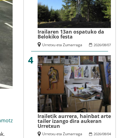
Irailaren 13an ospatuko da
Belokiko festa
Urretxu eta Zumarraga
2026
/
08
/
07
4
Irailetik aurrera, hainbat arte
amotz
tailer izango dira aukeran
Urretxun
k.
Urretxu eta Zumarraga
2026
/
08
/
04