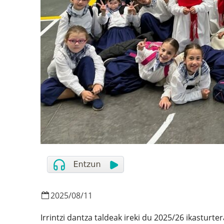
2025
/
08
/
11
Irrintzi dantza taldeak ireki du 2025/26 ikasturt