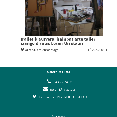
Irailetik aurrera, hainbat arte tailer
izango dira aukeran Urretxun
Urretxu eta Zumarraga
2026
/
08
/
04
Goierriko Hitza
943 72 34 08
goierri@hitza.eus
Iparragirre, 11 20700 – URRETXU
Nor gara