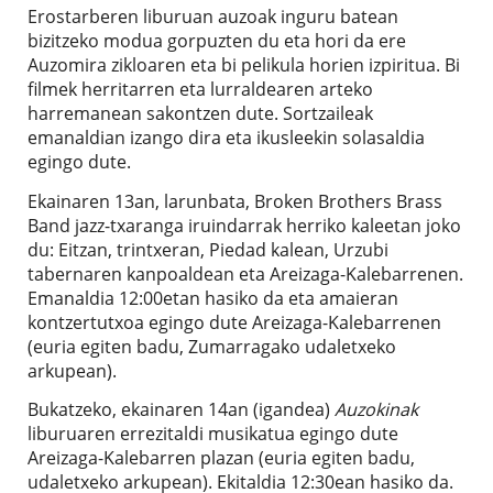
Erostarberen liburuan auzoak inguru batean
bizitzeko modua gorpuzten du eta hori da ere
Auzomira zikloaren eta bi pelikula horien izpiritua. Bi
filmek herritarren eta lurraldearen arteko
harremanean sakontzen dute. Sortzaileak
emanaldian izango dira eta ikusleekin solasaldia
egingo dute.
Ekainaren 13an, larunbata, Broken Brothers Brass
Band jazz-txaranga iruindarrak herriko kaleetan joko
du: Eitzan, trintxeran, Piedad kalean, Urzubi
tabernaren kanpoaldean eta Areizaga-Kalebarrenen.
Emanaldia 12:00etan hasiko da eta amaieran
kontzertutxoa egingo dute Areizaga-Kalebarrenen
(euria egiten badu, Zumarragako udaletxeko
arkupean).
Bukatzeko, ekainaren 14an (igandea)
Auzokinak
liburuaren errezitaldi musikatua egingo dute
Areizaga-Kalebarren plazan (euria egiten badu,
udaletxeko arkupean). Ekitaldia 12:30ean hasiko da.