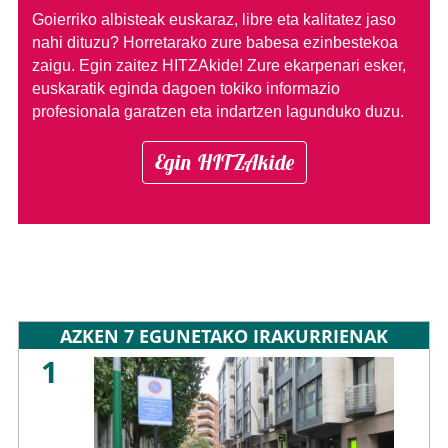
Goierriko albisteak euskaraz, libre eta kalitatez jaso
nahi dituzu?
Horretarako zure babesa ezinbestekoa
zaigu. Egin zaitez HITZAkide!
Zure ekarpenari esker,
euskaratik eginda dagoen tokiko informazio
profesionala garatzen eta indartzen lagunduko duzu.
Egin HITZAkide
AZKEN 7 EGUNETAKO IRAKURRIENAK
1