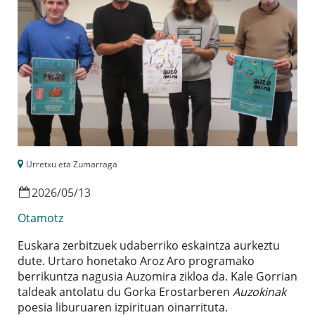
Urretxu eta Zumarraga
2026
/
05
/
13
Otamotz
Euskara zerbitzuek udaberriko eskaintza aurkeztu
dute. Urtaro honetako Aroz Aro programako
berrikuntza nagusia Auzomira zikloa da. Kale Gorrian
taldeak antolatu du Gorka Erostarberen
Auzokinak
poesia liburuaren izpirituan oinarrituta.