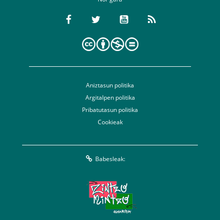
Aniztasun politika
Argitalpen politika
Pribatutasun politika
Cookieak
Babesleak: