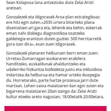
5ean Kolapsoa lana antzeztuko dute Zelai Arizti
aretoan.
Gonzalezek eta Idigorasek Aroa plan estrategikoaz
ere hitz egin zuten.»2035 urtera bitarteko plana
diseinatzen ari gara eta, lehenik eta behin, eskerrak
eman nahi dizkiegu diagnostikoa osatzeko
galdetegia erantzun duten guztiei. 500 herritarretik
gora izan dira», esan zuen Idigorasek.
Gonzalezek planaren helburuen berri eman zuen:
Urretxu-Zumarragan euskararen erabilera
handitzeko, euskaldunak ahalduntzeko eta
udalerriko hizkuntza bizikidetza justu eta inklusiboa
indartzea da helburua eta hamar urteko ikuspegia
du. Horretarako, parte hartze prozesua jarri dute
martxan. Lehen saioa maiatzaren 6an egin zuten eta
bigarrena maiatzaren 20an izango da: Zelai Arizti
kultur etxeko areto nagusian, 18:00etatik 20:00etara.