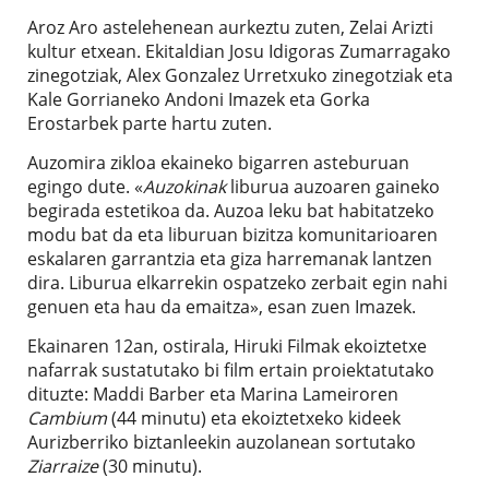
Aroz Aro astelehenean aurkeztu zuten, Zelai Arizti
kultur etxean. Ekitaldian Josu Idigoras Zumarragako
zinegotziak, Alex Gonzalez Urretxuko zinegotziak eta
Kale Gorrianeko Andoni Imazek eta Gorka
Erostarbek parte hartu zuten.
Auzomira zikloa ekaineko bigarren asteburuan
egingo dute. «
Auzokinak
liburua auzoaren gaineko
begirada estetikoa da. Auzoa leku bat habitatzeko
modu bat da eta liburuan bizitza komunitarioaren
eskalaren garrantzia eta giza harremanak lantzen
dira. Liburua elkarrekin ospatzeko zerbait egin nahi
genuen eta hau da emaitza», esan zuen Imazek.
Ekainaren 12an, ostirala, Hiruki Filmak ekoiztetxe
nafarrak sustatutako bi film ertain proiektatutako
dituzte: Maddi Barber eta Marina Lameiroren
Cambium
(44 minutu) eta ekoiztetxeko kideek
Aurizberriko biztanleekin auzolanean sortutako
Ziarraize
(30 minutu).