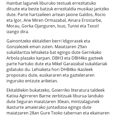
Hainbat lagunek liburuko testuak errezitatuko
dituzte eta beste batzuk errezitaldia musikaz jantziko
dute. Parte hartzaileen artean Jaione Galdos, Rocio
eta Igor, Ane Miren Ormazabal, Ainara Erostarbe,
Morau, Gorka Ojanguren, Isuo, Tunixi eta Txost!
izango dira.
Gainontzeko ekitaldien berri Idigorasek eta
Gonzalezek eman zuten. Maiatzaren 29an
sukaldaritza lehiaketa bat egingo dute Gernikako
Arbola plazako karpan. DBH3 eta DBH4ko gazteek
parte hartuko dute eta Mikel Garaizabal sukaldariak
gidatuko du. Lehiaketa hori DHB4ko ikasleek
proposatu dute, euskararen eta gazteleraren
inguruko entzute ariketan.
Ekitaldiekin bukatzeko, Goierriko literatura taldeek
Katixa Agirreren Barne zerbitzuak liburua landuko
dute Seguran maiatzaren 30ean, mintzalagunek
ikasturte amaierako juntadizoa egingo dute
maiatzaren 28an Gure Txoko tabernan eta ekainaren