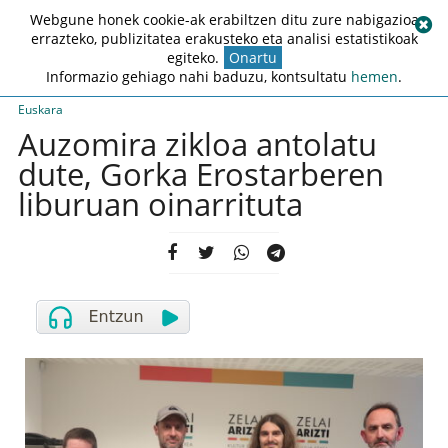
Webgune honek cookie-ak erabiltzen ditu zure nabigazioa
errazteko, publizitatea erakusteko eta analisi estatistikoak
egiteko.
Onartu
Informazio gehiago nahi baduzu, kontsultatu
hemen
.
Euskara
Auzomira zikloa antolatu
dute, Gorka Erostarberen
liburuan oinarrituta