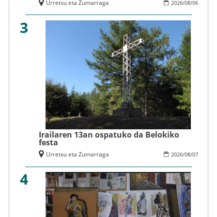
Urretxu eta Zumarraga
2026
/
08
/
06
3
Irailaren 13an ospatuko da Belokiko
festa
Urretxu eta Zumarraga
2026
/
08
/
07
4