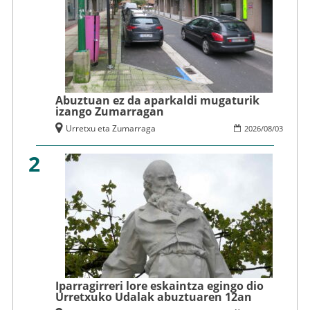
Abuztuan ez da aparkaldi mugaturik
izango Zumarragan
Urretxu eta Zumarraga
2026
/
08
/
03
2
Iparragirreri lore eskaintza egingo dio
Urretxuko Udalak abuztuaren 12an