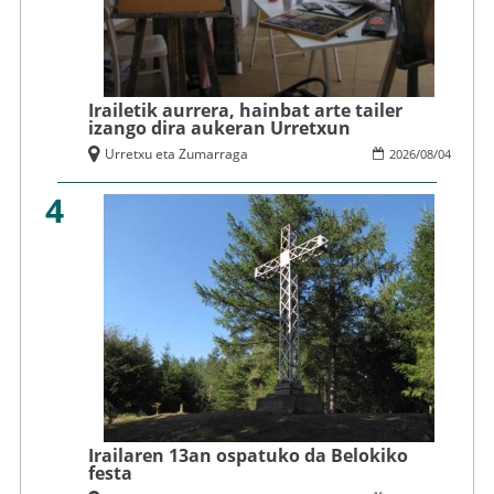
Irailetik aurrera, hainbat arte tailer
izango dira aukeran Urretxun
Urretxu eta Zumarraga
2026
/
08
/
04
4
Irailaren 13an ospatuko da Belokiko
festa