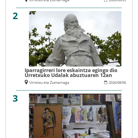
2
Iparragirreri lore eskaintza egingo dio
Urretxuko Udalak abuztuaren 12an
Urretxu eta Zumarraga
2026
/
08
/
06
3