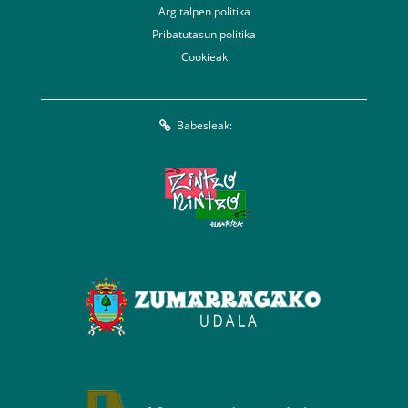
Argitalpen politika
Pribatutasun politika
Cookieak
Babesleak: