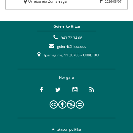
Urretxu eta Zumarraga
2026
/
08
/
07
Goierriko Hitza
943 72 34 08
goierri@hitza.eus
Iparragirre, 11 20700 – URRETXU
Nor gara
Aniztasun politika