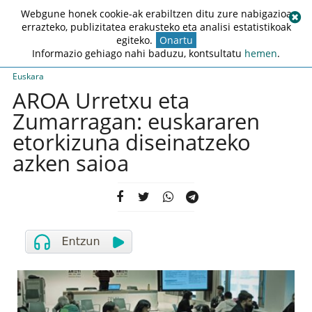
Webgune honek cookie-ak erabiltzen ditu zure nabigazioa
errazteko, publizitatea erakusteko eta analisi estatistikoak
egiteko.
Onartu
Informazio gehiago nahi baduzu, kontsultatu
hemen
.
Euskara
AROA Urretxu eta
Zumarragan: euskararen
etorkizuna diseinatzeko
azken saioa