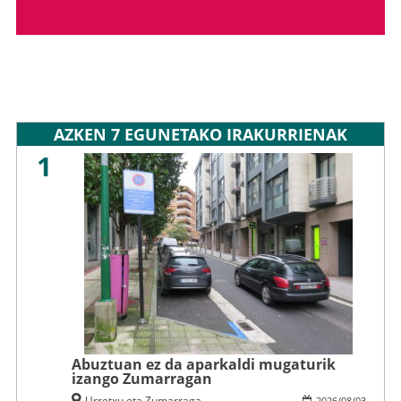
AZKEN 7 EGUNETAKO IRAKURRIENAK
1
Abuztuan ez da aparkaldi mugaturik
izango Zumarragan
Urretxu eta Zumarraga
2026
/
08
/
03