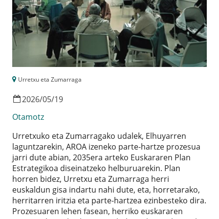
Urretxu eta Zumarraga
2026
/
05
/
19
Otamotz
Urretxuko eta Zumarragako udalek, Elhuyarren
laguntzarekin, AROA izeneko parte-hartze prozesua
jarri dute abian, 2035era arteko Euskararen Plan
Estrategikoa diseinatzeko helburuarekin. Plan
horren bidez, Urretxu eta Zumarraga herri
euskaldun gisa indartu nahi dute, eta, horretarako,
herritarren iritzia eta parte-hartzea ezinbesteko dira.
Prozesuaren lehen fasean, herriko euskararen