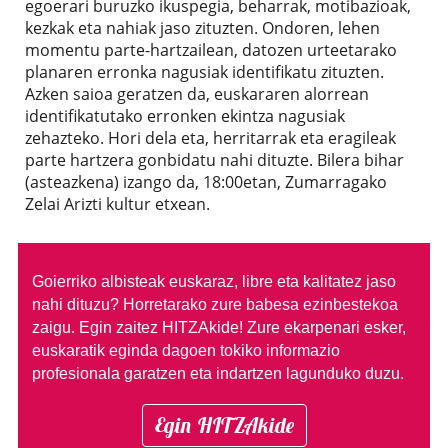
egoerari buruzko ikuspegia, beharrak, motibazioak,
kezkak eta nahiak jaso zituzten. Ondoren, lehen
momentu parte-hartzailean, datozen urteetarako
planaren erronka nagusiak identifikatu zituzten.
Azken saioa geratzen da, euskararen alorrean
identifikatutako erronken ekintza nagusiak
zehazteko. Hori dela eta, herritarrak eta eragileak
parte hartzera gonbidatu nahi dituzte. Bilera bihar
(asteazkena) izango da, 18:00etan, Zumarragako
Zelai Arizti kultur etxean.
Goierriko albisteak euskaraz, libre eta kalitatez jaso
nahi dituzu?
Horretarako zure babesa ezinbestekoa
zaigu. Egin zaitez HITZAkide!
Zure ekarpenari esker,
euskaratik eginda dagoen tokiko informazio
profesionala garatzen eta indartzen lagunduko duzu.
Egin HITZAkide