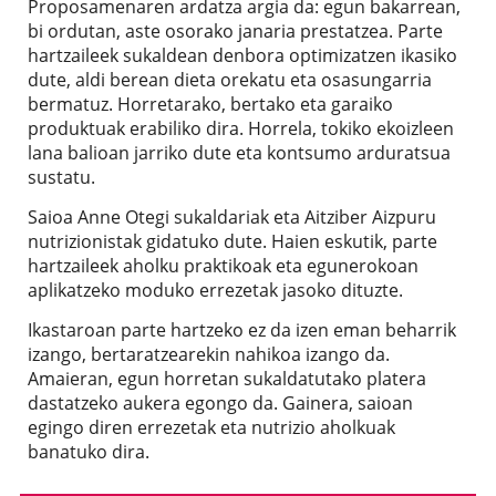
Proposamenaren ardatza argia da: egun bakarrean,
bi ordutan, aste osorako janaria prestatzea. Parte
hartzaileek sukaldean denbora optimizatzen ikasiko
dute, aldi berean dieta orekatu eta osasungarria
bermatuz. Horretarako, bertako eta garaiko
produktuak erabiliko dira. Horrela, tokiko ekoizleen
lana balioan jarriko dute eta kontsumo arduratsua
sustatu.
Saioa Anne Otegi sukaldariak eta Aitziber Aizpuru
nutrizionistak gidatuko dute. Haien eskutik, parte
hartzaileek aholku praktikoak eta egunerokoan
aplikatzeko moduko errezetak jasoko dituzte.
Ikastaroan parte hartzeko ez da izen eman beharrik
izango, bertaratzearekin nahikoa izango da.
Amaieran, egun horretan sukaldatutako platera
dastatzeko aukera egongo da. Gainera, saioan
egingo diren errezetak eta nutrizio aholkuak
banatuko dira.