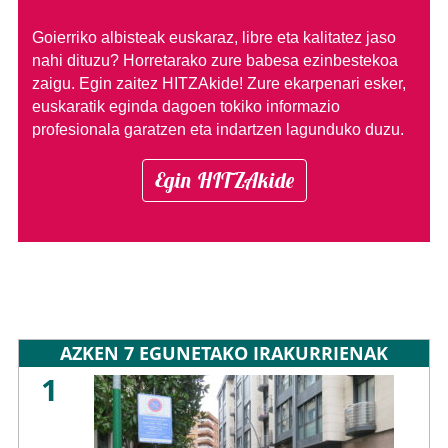
Goierriko albisteak euskaraz, libre eta kalitatez jaso
nahi dituzu?
Horretarako zure babesa ezinbestekoa
zaigu. Egin zaitez HITZAkide!
Zure ekarpenari esker,
euskaratik eginda dagoen tokiko informazio
profesionala garatzen eta indartzen lagunduko duzu.
Egin HITZAkide
AZKEN 7 EGUNETAKO IRAKURRIENAK
1