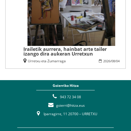
Irailetik aurrera, hainbat arte tailer
izango dira aukeran Urretxun
Urretxu eta Zumarraga
2026
/
08
/
04
Goierriko Hitza
943 72 34 08
goierri@hitza.eus
Iparragirre, 11 20700 – URRETXU