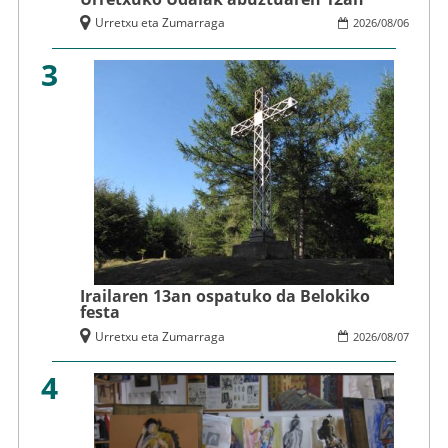
Urretxu eta Zumarraga
2026
/
08
/
06
3
Irailaren 13an ospatuko da Belokiko
festa
Urretxu eta Zumarraga
2026
/
08
/
07
4