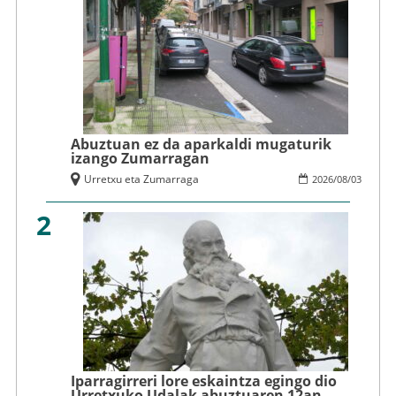
Abuztuan ez da aparkaldi mugaturik
izango Zumarragan
Urretxu eta Zumarraga
2026
/
08
/
03
2
Iparragirreri lore eskaintza egingo dio
Urretxuko Udalak abuztuaren 12an