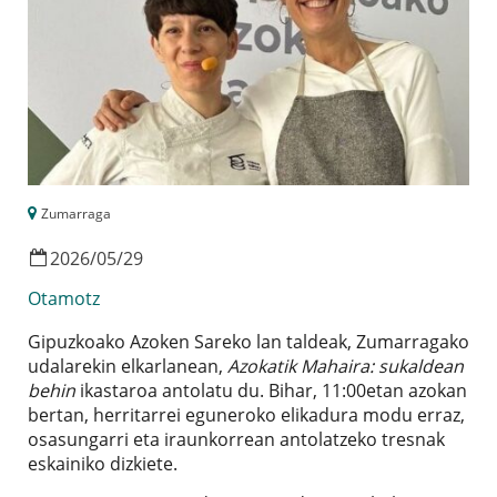
Zumarraga
2026
/
05
/
29
Otamotz
Gipuzkoako Azoken Sareko lan taldeak, Zumarragako
udalarekin elkarlanean,
Azokatik Mahaira: sukaldean
behin
ikastaroa antolatu du. Bihar, 11:00etan azokan
bertan, herritarrei eguneroko elikadura modu erraz,
osasungarri eta iraunkorrean antolatzeko tresnak
eskainiko dizkiete.