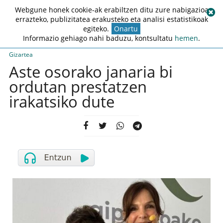
Webgune honek cookie-ak erabiltzen ditu zure nabigazioa
errazteko, publizitatea erakusteko eta analisi estatistikoak
egiteko.
Onartu
Informazio gehiago nahi baduzu, kontsultatu
hemen
.
Gizartea
Aste osorako janaria bi
ordutan prestatzen
irakatsiko dute