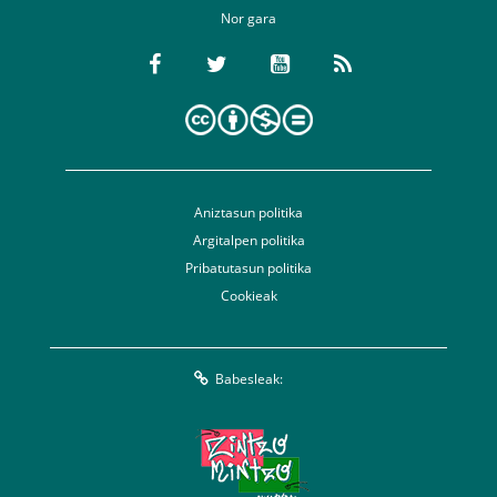
Nor gara
Aniztasun politika
Argitalpen politika
Pribatutasun politika
Cookieak
Babesleak: