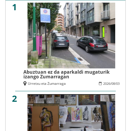
1
Abuztuan ez da aparkaldi mugaturik
izango Zumarragan
Urretxu eta Zumarraga
2026
/
08
/
03
2