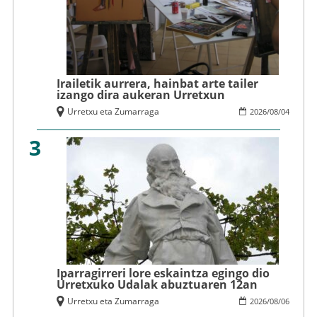
Irailetik aurrera, hainbat arte tailer
izango dira aukeran Urretxun
Urretxu eta Zumarraga
2026
/
08
/
04
3
Iparragirreri lore eskaintza egingo dio
Urretxuko Udalak abuztuaren 12an
Urretxu eta Zumarraga
2026
/
08
/
06