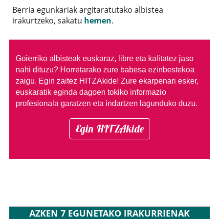
Berria egunkariak argitaratutako albistea
irakurtzeko, sakatu
hemen
.
Goierriko albisteak euskaraz, libre eta kalitatez jaso
nahi dituzu?
Horretarako zure babesa ezinbestekoa
zaigu. Egin zaitez HITZAkide!
Zure ekarpenari esker,
euskaratik eginda dagoen tokiko informazio
profesionala garatzen eta indartzen lagunduko duzu.
Egin HITZAkide
AZKEN 7 EGUNETAKO IRAKURRIENAK