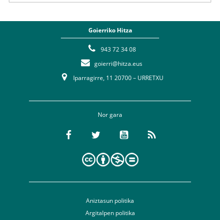
Goierriko Hitza
943 72 34 08
goierri@hitza.eus
Iparragirre, 11 20700 – URRETXU
Nor gara
Aniztasun politika
Argitalpen politika