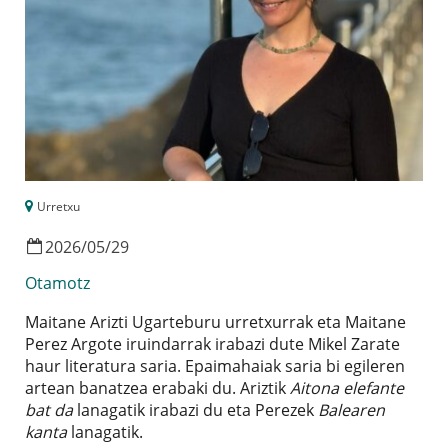
Urretxu
2026
/
05
/
29
Otamotz
Maitane Arizti Ugarteburu urretxurrak eta Maitane
Perez Argote iruindarrak irabazi dute Mikel Zarate
haur literatura saria. Epaimahaiak saria bi egileren
artean banatzea erabaki du. Ariztik
Aitona elefante
bat da
lanagatik irabazi du eta Perezek
Balearen
kanta
lanagatik.