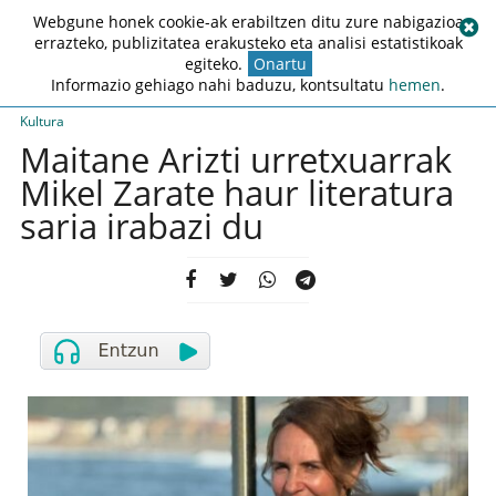
Webgune honek cookie-ak erabiltzen ditu zure nabigazioa
errazteko, publizitatea erakusteko eta analisi estatistikoak
egiteko.
Onartu
Informazio gehiago nahi baduzu, kontsultatu
hemen
.
Kultura
Maitane Arizti urretxuarrak
Mikel Zarate haur literatura
saria irabazi du