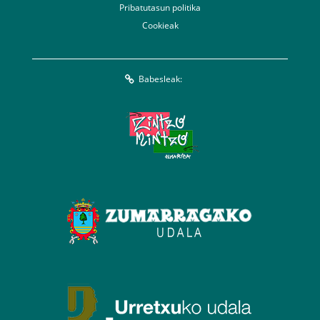
Pribatutasun politika
Cookieak
Babesleak: