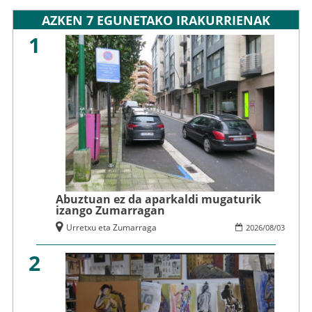
AZKEN 7 EGUNETAKO IRAKURRIENAK
1
Abuztuan ez da aparkaldi mugaturik
izango Zumarragan
Urretxu eta Zumarraga
2026
/
08
/
03
2