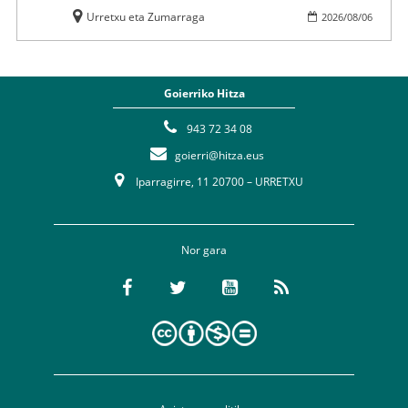
Urretxu eta Zumarraga
2026
/
08
/
06
Goierriko Hitza
943 72 34 08
goierri@hitza.eus
Iparragirre, 11 20700 – URRETXU
Nor gara