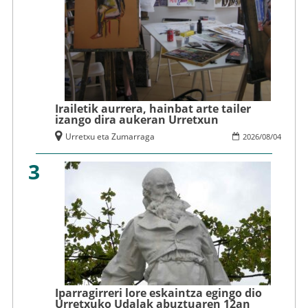
Irailetik aurrera, hainbat arte tailer
izango dira aukeran Urretxun
Urretxu eta Zumarraga
2026
/
08
/
04
3
Iparragirreri lore eskaintza egingo dio
Urretxuko Udalak abuztuaren 12an