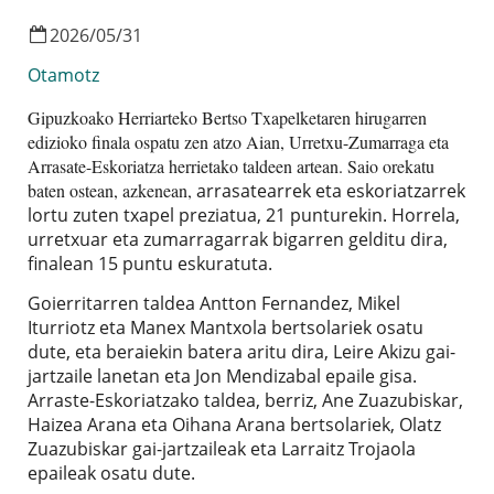
2026
/
05
/
31
Otamotz
Gipuzkoako Herriarteko Bertso Txapelketaren hirugarren
edizioko finala ospatu zen atzo Aian, Urretxu-Zumarraga eta
Arrasate-Eskoriatza herrietako taldeen artean. Saio orekatu
baten ostean, azkenean,
arrasatearrek eta eskoriatzarrek
lortu zuten txapel preziatua, 21 punturekin. Horrela,
urretxuar eta zumarragarrak bigarren gelditu dira,
finalean 15 puntu eskuratuta.
Goierritarren taldea Antton Fernandez, Mikel
Iturriotz eta Manex Mantxola bertsolariek osatu
dute, eta beraiekin batera aritu dira, Leire Akizu gai-
jartzaile lanetan eta Jon Mendizabal epaile gisa.
Arraste-Eskoriatzako taldea, berriz, Ane Zuazubiskar,
Haizea Arana eta Oihana Arana bertsolariek, Olatz
Zuazubiskar gai-jartzaileak eta Larraitz Trojaola
epaileak osatu dute.