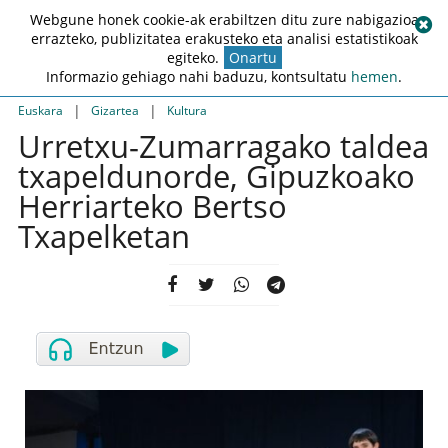
Webgune honek cookie-ak erabiltzen ditu zure nabigazioa
errazteko, publizitatea erakusteko eta analisi estatistikoak
egiteko.
Onartu
Informazio gehiago nahi baduzu, kontsultatu
hemen
.
|
|
Euskara
Gizartea
Kultura
Urretxu-Zumarragako taldea
txapeldunorde, Gipuzkoako
Herriarteko Bertso
Txapelketan