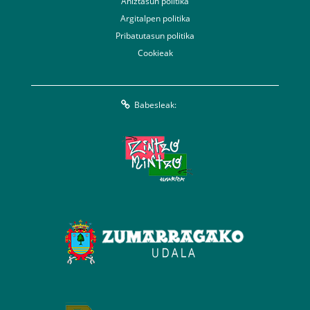
Aniztasun politika
Argitalpen politika
Pribatutasun politika
Cookieak
Babesleak: