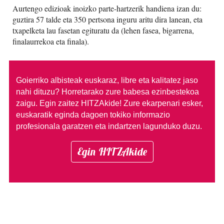
Aurtengo edizioak inoizko parte-hartzerik handiena izan du:
guztira 57 talde eta 350 pertsona inguru aritu dira lanean, eta
txapelketa lau fasetan egituratu da (lehen fasea, bigarrena,
finalaurrekoa eta finala).
Goierriko albisteak euskaraz, libre eta kalitatez jaso
nahi dituzu?
Horretarako zure babesa ezinbestekoa
zaigu. Egin zaitez HITZAkide!
Zure ekarpenari esker,
euskaratik eginda dagoen tokiko informazio
profesionala garatzen eta indartzen lagunduko duzu.
Egin HITZAkide