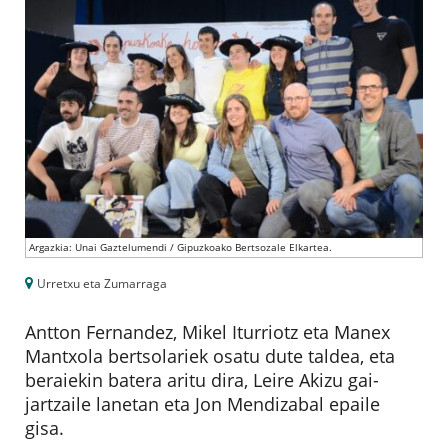
Argazkia: Unai Gaztelumendi / Gipuzkoako Bertsozale Elkartea.
Urretxu eta Zumarraga
Antton Fernandez, Mikel Iturriotz eta Manex
Mantxola bertsolariek osatu dute taldea, eta
beraiekin batera aritu dira, Leire Akizu gai-
jartzaile lanetan eta Jon Mendizabal epaile
gisa.