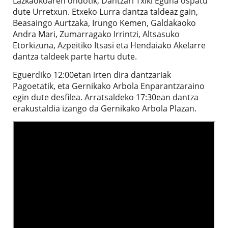
Lazkaokoaren ondotik, Dantzari Txiki Eguna ospatu
dute Urretxun. Etxeko Lurra dantza taldeaz gain,
Beasaingo Aurtzaka, Irungo Kemen, Galdakaoko
Andra Mari, Zumarragako Irrintzi, Altsasuko
Etorkizuna, Azpeitiko Itsasi eta Hendaiako Akelarre
dantza taldeek parte hartu dute.
Eguerdiko 12:00etan irten dira dantzariak
Pagoetatik, eta Gernikako Arbola Enparantzaraino
egin dute desfilea. Arratsaldeko 17:30ean dantza
erakustaldia izango da Gernikako Arbola Plazan.