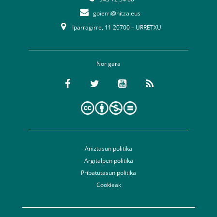
goierri@hitza.eus
Iparragirre, 11 20700 – URRETXU
Nor gara
Aniztasun politika
Argitalpen politika
Pribatutasun politika
Cookieak