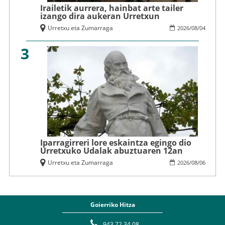
Irailetik aurrera, hainbat arte tailer
izango dira aukeran Urretxun
Urretxu eta Zumarraga
2026
/
08
/
04
3
Iparragirreri lore eskaintza egingo dio
Urretxuko Udalak abuztuaren 12an
Urretxu eta Zumarraga
2026
/
08
/
06
Goierriko Hitza
943 72 34 08