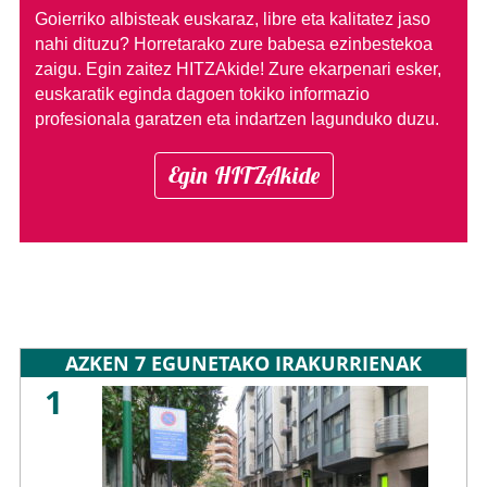
Goierriko albisteak euskaraz, libre eta kalitatez jaso
nahi dituzu?
Horretarako zure babesa ezinbestekoa
zaigu. Egin zaitez HITZAkide!
Zure ekarpenari esker,
euskaratik eginda dagoen tokiko informazio
profesionala garatzen eta indartzen lagunduko duzu.
Egin HITZAkide
AZKEN 7 EGUNETAKO IRAKURRIENAK
1