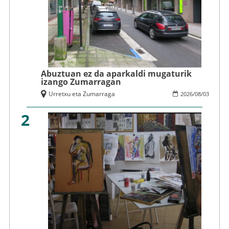
Abuztuan ez da aparkaldi mugaturik
izango Zumarragan
Urretxu eta Zumarraga
2026
/
08
/
03
2