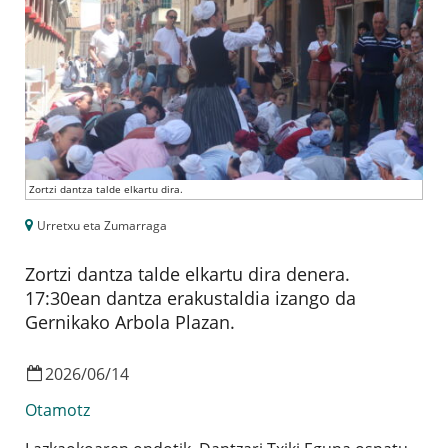
Zortzi dantza talde elkartu dira.
Urretxu eta Zumarraga
Zortzi dantza talde elkartu dira denera.
17:30ean dantza erakustaldia izango da
Gernikako Arbola Plazan.
2026
/
06
/
14
Otamotz