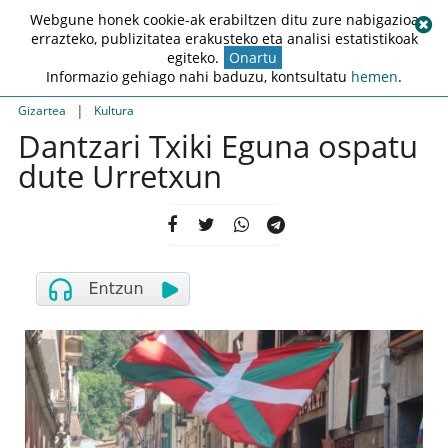
Webgune honek cookie-ak erabiltzen ditu zure nabigazioa
errazteko, publizitatea erakusteko eta analisi estatistikoak
egiteko.
Onartu
Informazio gehiago nahi baduzu, kontsultatu
hemen
.
|
Gizartea
Kultura
Dantzari Txiki Eguna ospatu
dute Urretxun