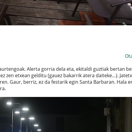
Ot
 aurtengoak. Alerta gorria dela eta, ekitaldi guztiak bertan b
a ez zen etxean gelditu (gauez bakarrik atera daiteke…). Jatet
ren. Gaur, berriz, ez da festarik egin Santa Barbaran. Hala e
ra.