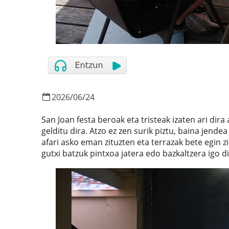
2026
/
06
/
24
San Joan festa beroak eta tristeak izaten ari dira
gelditu dira. Atzo ez zen surik piztu, baina jende
afari asko eman zituzten eta terrazak bete egin zi
gutxi batzuk pintxoa jatera edo bazkaltzera igo di