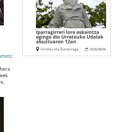
Iparragirreri lore eskaintza
egingo dio Urretxuko Udalak
abuztuaren 12an
Urretxu eta Zumarraga
2026
/
08
/
06
amotz
ehera
xeek
re,