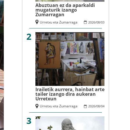
Abuztuan ez da aparkaldi
mugaturik izango
Zumarragan
Urretxu eta Zumarraga
2026
/
08
/
03
2
Irailetik aurrera, hainbat arte
tailer izango dira aukeran
Urretxun
Urretxu eta Zumarraga
2026
/
08
/
04
3