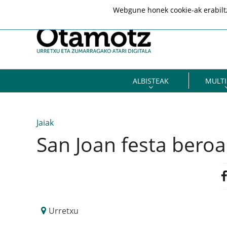
Webgune honek cookie-ak erabiltze
ALBISTEAK
MULTI
Jaiak
San Joan festa beroa
Urretxu