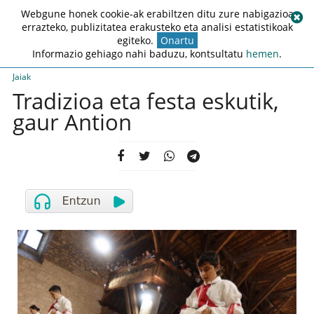
Webgune honek cookie-ak erabiltzen ditu zure nabigazioa
errazteko, publizitatea erakusteko eta analisi estatistikoak
egiteko.
Onartu
Informazio gehiago nahi baduzu, kontsultatu
hemen
.
Jaiak
Tradizioa eta festa eskutik,
gaur Antion