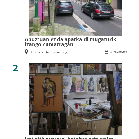
Abuztuan ez da aparkaldi mugaturik
izango Zumarragan
Urretxu eta Zumarraga
2026
/
08
/
03
2
Irailetik aurrera, hainbat arte tailer