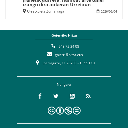
izango dira aukeran Urretxun
Urretxu eta Zumarraga
2026
/
08
/
04
Goierriko Hitza
943 72 34 08
goierri@hitza.eus
Iparragirre, 11 20700 – URRETXU
Nor gara