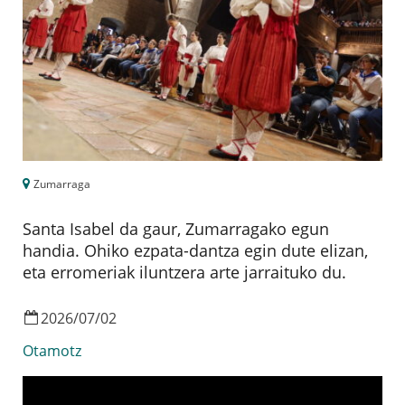
Zumarraga
Santa Isabel da gaur, Zumarragako egun
handia. Ohiko ezpata-dantza egin dute elizan,
eta erromeriak iluntzera arte jarraituko du.
2026
/
07
/
02
Otamotz