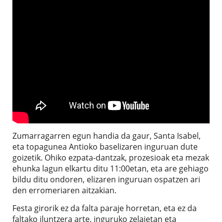
Zumarragarren egun handia da gaur, Santa Isabel,
eta topagunea Antioko baselizaren inguruan dute
goizetik. Ohiko ezpata-dantzak, prozesioak eta mezak
ehunka lagun elkartu ditu 11:00etan, eta are gehiago
bildu ditu ondoren, elizaren inguruan ospatzen ari
den erromeriaren aitzakian.
Festa girorik ez da falta paraje horretan, eta ez da
faltako iluntzera arte, inguruko zelaietan eta