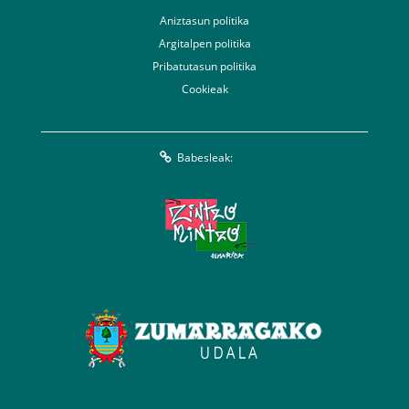
Aniztasun politika
Argitalpen politika
Pribatutasun politika
Cookieak
Babesleak: