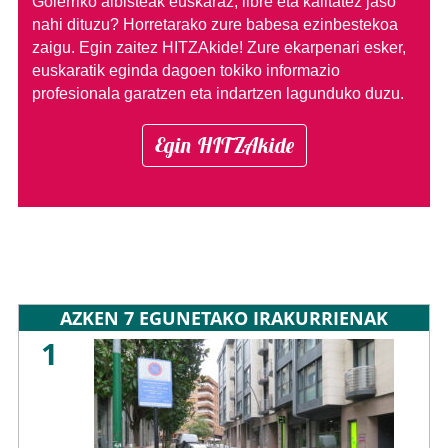
Goierriko albisteak euskaraz, libre eta kalitatez jaso
nahi dituzu?
Horretarako zure babesa ezinbestekoa
zaigu. Egin zaitez HITZAkide!
Zure ekarpenari esker,
euskaratik eginda dagoen tokiko informazio
profesionala garatzen eta indartzen lagunduko duzu.
Egin HITZAkide
AZKEN 7 EGUNETAKO IRAKURRIENAK
1