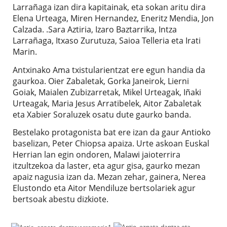
Larrañaga izan dira kapitainak, eta sokan aritu dira
Elena Urteaga, Miren Hernandez, Eneritz Mendia, Jon
Calzada. .Sara Aztiria, Izaro Baztarrika, Intza
Larrañaga, Itxaso Zurutuza, Saioa Telleria eta Irati
Marin.
Antxinako Ama txistularientzat ere egun handia da
gaurkoa. Oier Zabaletak, Gorka Janeirok, Lierni
Goiak, Maialen Zubizarretak, Mikel Urteagak, Iñaki
Urteagak, Maria Jesus Arratibelek, Aitor Zabaletak
eta Xabier Soraluzek osatu dute gaurko banda.
Bestelako protagonista bat ere izan da gaur Antioko
baselizan, Peter Chiopsa apaiza. Urte askoan Euskal
Herrian lan egin ondoren, Malawi jaioterrira
itzultzekoa da laster, eta agur gisa, gaurko mezan
apaiz nagusia izan da. Mezan zehar, gainera, Nerea
Elustondo eta Aitor Mendiluze bertsolariek agur
bertsoak abestu dizkiote.