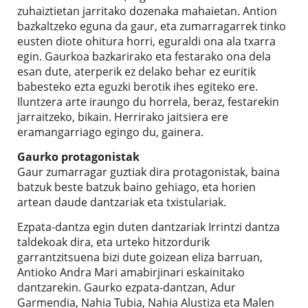
zuhaiztietan jarritako dozenaka mahaietan. Antion
bazkaltzeko eguna da gaur, eta zumarragarrek tinko
eusten diote ohitura horri, eguraldi ona ala txarra
egin. Gaurkoa bazkarirako eta festarako ona dela
esan dute, aterperik ez delako behar ez euritik
babesteko ezta eguzki berotik ihes egiteko ere.
Iluntzera arte iraungo du horrela, beraz, festarekin
jarraitzeko, bikain. Herrirako jaitsiera ere
eramangarriago egingo du, gainera.
Gaurko protagonistak
Gaur zumarragar guztiak dira protagonistak, baina
batzuk beste batzuk baino gehiago, eta horien
artean daude dantzariak eta txistulariak.
Ezpata-dantza egin duten dantzariak Irrintzi dantza
taldekoak dira, eta urteko hitzordurik
garrantzitsuena bizi dute goizean eliza barruan,
Antioko Andra Mari amabirjinari eskainitako
dantzarekin. Gaurko ezpata-dantzan, Adur
Garmendia, Nahia Tubia, Nahia Alustiza eta Malen