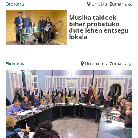
Orokorra
Urretxu
,
Zumarraga
Musika taldeek
bihar probatuko
dute lehen entsegu
lokala
Ekonomia
Urretxu eta Zumarraga