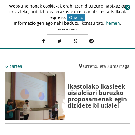
Webgune honek cookie-ak erabiltzen ditu zure nabigazioa
errazteko, publizitatea erakusteko eta analisi estatistikoak
egiteko.
Onartu
Informazio gehiago nahi baduzu, kontsultatu
hemen
.
udalak
Gizartea
Urretxu eta Zumarraga
Ikastolako ikasleek
aisialdiari buruzko
proposamenak egin
dizkiete bi udalei