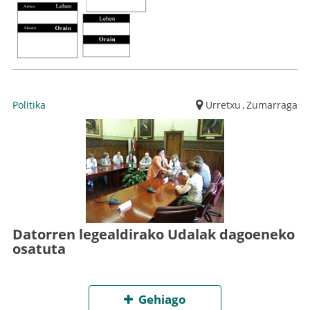
Politika
Urretxu
,
Zumarraga
Datorren legealdirako Udalak dagoeneko
osatuta
Gehiago