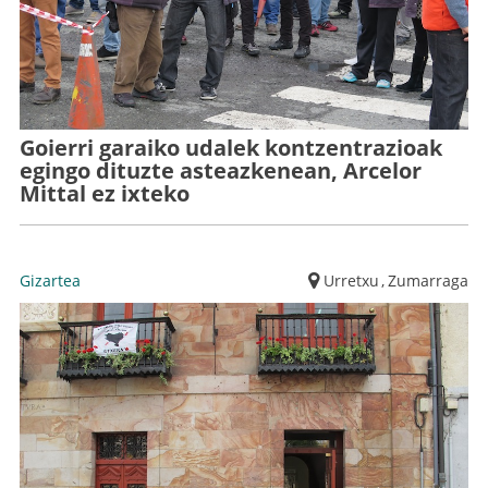
Goierri garaiko udalek kontzentrazioak
egingo dituzte asteazkenean, Arcelor
Mittal ez ixteko
Gizartea
Urretxu
,
Zumarraga