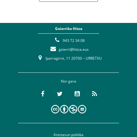
Goierriko Hitza
943 72 34 08
goierri@hitza.eus
Iparragirre, 11 20700 – URRETXU
Nor gara
Aniztasun politika