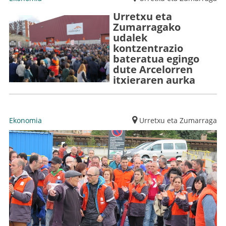
Urretxu eta
Zumarragako
udalek
kontzentrazio
bateratua egingo
dute Arcelorren
itxieraren aurka
Ekonomia
Urretxu eta Zumarraga