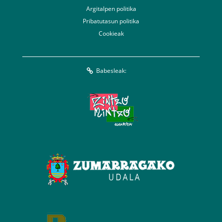
Argitalpen politika
Pribatutasun politika
Cookieak
Babesleak: