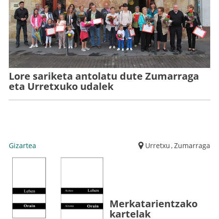
Lore sariketa antolatu dute Zumarraga
eta Urretxuko udalek
Gizartea
Urretxu
,
Zumarraga
Merkatarientzako
kartelak