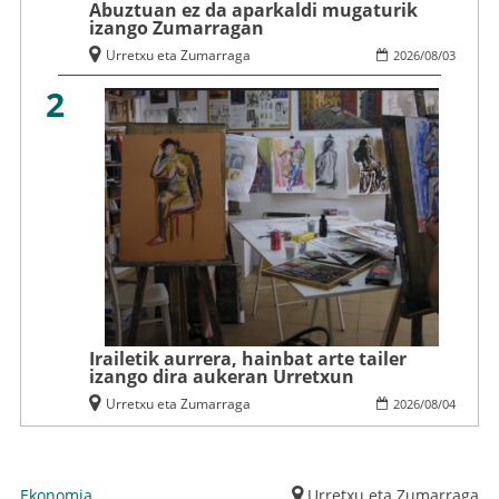
Abuztuan ez da aparkaldi mugaturik
izango Zumarragan
Urretxu eta Zumarraga
2026
/
08
/
03
2
Irailetik aurrera, hainbat arte tailer
izango dira aukeran Urretxun
Urretxu eta Zumarraga
2026
/
08
/
04
Ekonomia
Urretxu eta Zumarraga