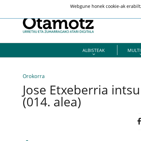
Webgune honek cookie-ak erabiltze
ALBISTEAK
MULTI
Orokorra
Jose Etxeberria int
(014. alea)