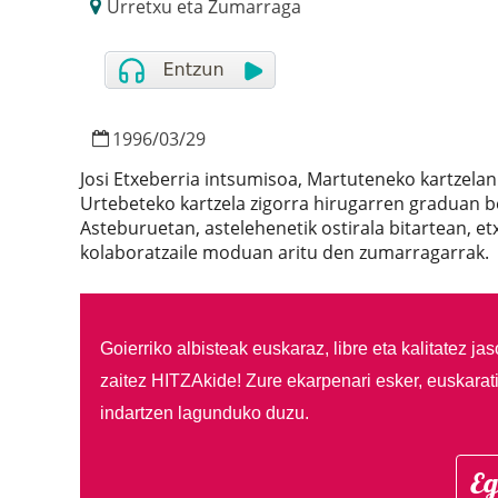
Urretxu eta Zumarraga
1996
/
03
/
29
Josi Etxeberria intsumisoa, Martuteneko kartzela
Urtebeteko kartzela zigorra hirugarren graduan 
Asteburuetan, astelehenetik ostirala bitartean, e
kolaboratzaile moduan aritu den zumarragarrak.
Goierriko albisteak euskaraz, libre eta kalitatez ja
zaitez HITZAkide!
Zure ekarpenari esker, euskarat
indartzen lagunduko duzu.
Eg