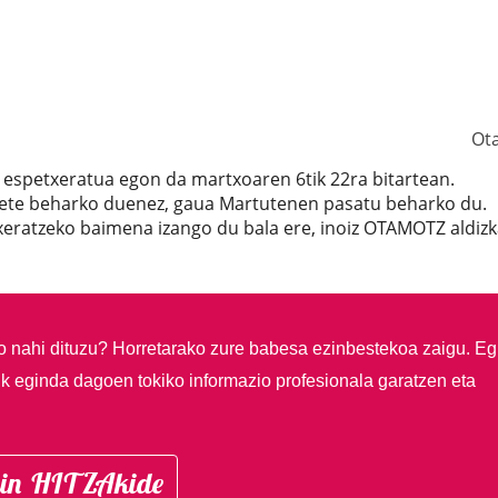
Ot
n espetxeratua egon da martxoaren 6tik 22ra bitartean.
bete beharko duenez, gaua Martutenen pasatu beharko du.
txeratzeko baimena izango du bala ere, inoiz OTAMOTZ aldizk
so nahi dituzu?
Horretarako zure babesa ezinbestekoa zaigu. Eg
ik eginda dagoen tokiko informazio profesionala garatzen eta
in HITZAkide