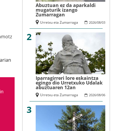
Abuztuan ez da aparkaldi
mugaturik izango
Zumarragan
Urretxu eta Zumarraga
2026
/
08
/
03
2
amotz
arian
Iparragirreri lore eskaintza
egingo dio Urretxuko Udalak
abuztuaren 12an
in
Urretxu eta Zumarraga
2026
/
08
/
06
3