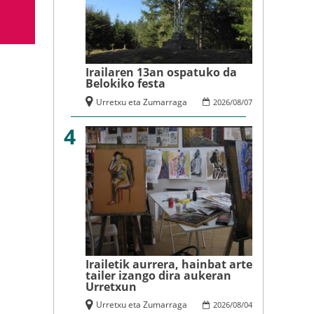
Irailaren 13an ospatuko da
Belokiko festa
Urretxu eta Zumarraga
2026
/
08
/
07
4
Irailetik aurrera, hainbat arte
tailer izango dira aukeran
Urretxun
Urretxu eta Zumarraga
2026
/
08
/
04