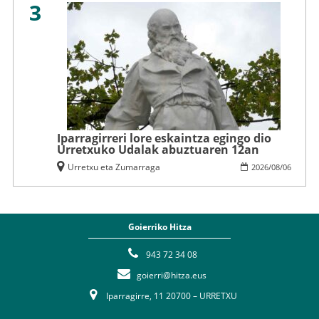
3
Iparragirreri lore eskaintza egingo dio
Urretxuko Udalak abuztuaren 12an
Urretxu eta Zumarraga
2026
/
08
/
06
Goierriko Hitza
943 72 34 08
goierri@hitza.eus
Iparragirre, 11 20700 – URRETXU