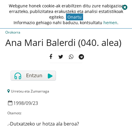
Webgune honek cookie-ak erabiltzen ditu zure nabigazioa
errazteko, publizitatea erakusteko eta analisi estatistikoak
egiteko.
Onartu
Informazio gehiago nahi baduzu, kontsultatu
hemen
.
Orokorra
Ana Mari Balerdi (040. alea)
Urretxu eta Zumarraga
1998
/
09
/
23
Otamotz
.-Dutxatzeko ur hotza ala beroa?