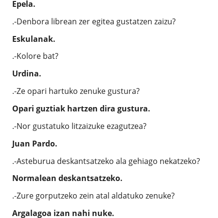
Epela.
.-Denbora librean zer egitea gustatzen zaizu?
Eskulanak.
.-Kolore bat?
Urdina.
.-Ze opari hartuko zenuke gustura?
Opari guztiak hartzen dira gustura.
.-Nor gustatuko litzaizuke ezagutzea?
Juan Pardo.
.-Asteburua deskantsatzeko ala gehiago nekatzeko?
Normalean deskantsatzeko.
.-Zure gorputzeko zein atal aldatuko zenuke?
Argalagoa izan nahi nuke.