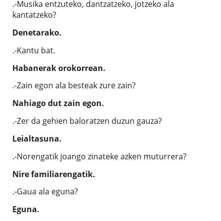
.-Musika entzuteko, dantzatzeko, jotzeko ala
kantatzeko?
Denetarako.
.-Kantu bat.
Habanerak orokorrean.
.-Zain egon ala besteak zure zain?
Nahiago dut zain egon.
.-Zer da gehien baloratzen duzun gauza?
Leialtasuna.
.-Norengatik joango zinateke azken muturrera?
Nire familiarengatik.
.-Gaua ala eguna?
Eguna.