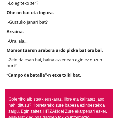
.-Lo egiteko zer?
Ohe on bat eta logura.
.-Gustuko janari bat?
Arraina.
.-Ura, ala…
Momentuaren arabera ardo pixka bat ere bai.
.-Zein da esan bai, baina azkenean egin ez duzun
hori?
“
Campo de batalla”-n etxe txiki bat.
Goierriko albisteak euskaraz, libre eta kalitatez jaso
nahi dituzu?
Horretarako zure babesa ezinbestekoa
zaigu. Egin zaitez HITZAkide!
Zure ekarpenari esker,
euskaratik eginda dagoen tokiko informazio