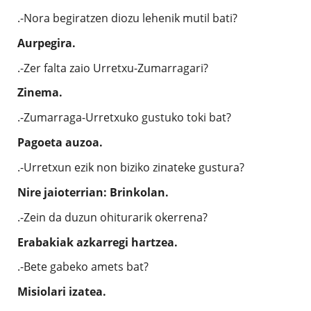
.-Nora begiratzen diozu lehenik mutil bati?
Aurpegira.
.-Zer falta zaio Urretxu-Zumarragari?
Zinema.
.-Zumarraga-Urretxuko gustuko toki bat?
Pagoeta auzoa.
.-Urretxun ezik non biziko zinateke gustura?
Nire jaioterrian: Brinkolan.
.-Zein da duzun ohiturarik okerrena?
Erabakiak azkarregi hartzea.
.-Bete gabeko amets bat?
Misiolari izatea.