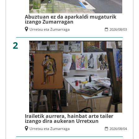
Abuztuan ez da aparkaldi mugaturik
izango Zumarragan
Urretxu eta Zumarraga
2026
/
08
/
03
2
Irailetik aurrera, hainbat arte tailer
izango dira aukeran Urretxun
Urretxu eta Zumarraga
2026
/
08
/
04