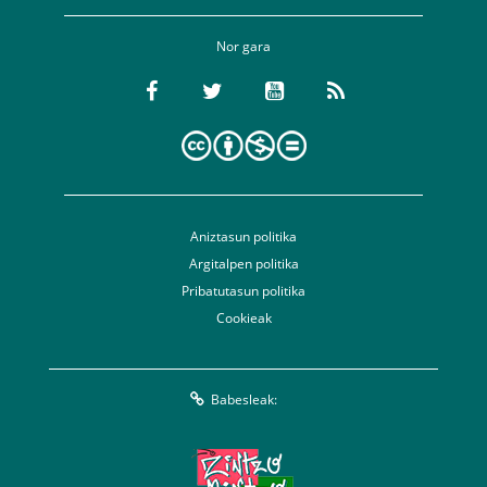
Nor gara
Aniztasun politika
Argitalpen politika
Pribatutasun politika
Cookieak
Babesleak: