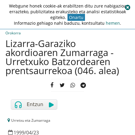
Webgune honek cookie-ak erabiltzen ditu zure nabigazioa
errazteko, publizitatea erakusteko eta analisi estatistikoak
egiteko.
Onartu
Informazio gehiago nahi baduzu, kontsultatu
hemen
.
Orokorra
Lizarra-Garaziko
akordioaren Zumarraga -
Urretxuko Batzordearen
prentsaurrekoa (046. alea)
Urretxu eta Zumarraga
1999
/
04
/
23