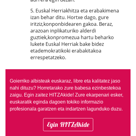
5. Euskal Herriakhitza eta erabakimena
izan behar ditu. Hortxe dago, gure
iritziz,konponbidearen gakoa. Beraz,
arazoan inplikaturiko alderdi
guztiek,konpromezua hartu beharko
lukete Euskal Herriak bake bidez
etademokratikoki erabakitakoa
errespetatzeko.
Goierriko albisteak euskaraz, libre eta kalitatez jaso
nahi dituzu?
Horretarako zure babesa ezinbestekoa
zaigu. Egin zaitez HITZAkide!
Zure ekarpenari esker,
euskaratik eginda dagoen tokiko informazio
profesionala garatzen eta indartzen lagunduko duzu.
Egin HITZAkide