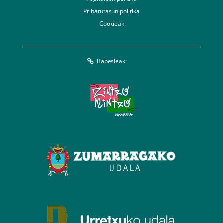
Pribatutasun politika
Cookieak
Babesleak: