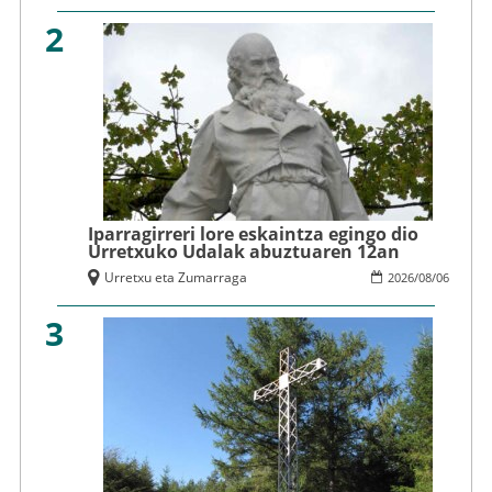
2
Iparragirreri lore eskaintza egingo dio
Urretxuko Udalak abuztuaren 12an
Urretxu eta Zumarraga
2026
/
08
/
06
3