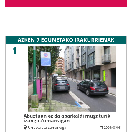
AZKEN 7 EGUNETAKO IRAKURRIENAK
1
Abuztuan ez da aparkaldi mugaturik
izango Zumarragan
Urretxu eta Zumarraga
2026
/
08
/
03