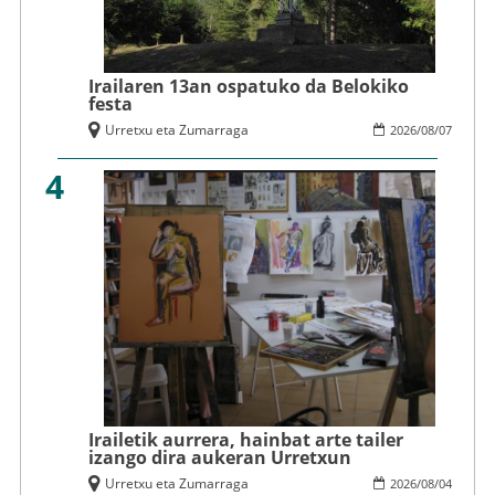
Irailaren 13an ospatuko da Belokiko
festa
Urretxu eta Zumarraga
2026
/
08
/
07
4
Irailetik aurrera, hainbat arte tailer
izango dira aukeran Urretxun
Urretxu eta Zumarraga
2026
/
08
/
04