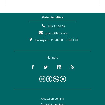
Goierriko Hitza
943 72 34 08
goierri@hitza.eus
Iparragirre, 11 20700 – URRETXU
Nor gara
Aniztasun politika
Argitalpen politika