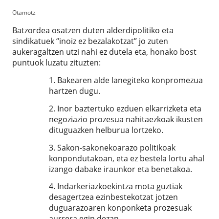
Otamotz
Batzordea osatzen duten alderdipolitiko eta
sindikatuek “inoiz ez bezalakotzat” jo zuten
aukeragaltzen utzi nahi ez dutela eta, honako bost
puntuok luzatu zituzten:
1. Bakearen alde lanegiteko konpromezua
hartzen dugu.
2. Inor baztertuko ezduen elkarrizketa eta
negoziazio prozesua nahitaezkoak ikusten
dituguazken helburua lortzeko.
3. Sakon-sakonekoarazo politikoak
konpondutakoan, eta ez bestela lortu ahal
izango dabake iraunkor eta benetakoa.
4. Indarkeriazkoekintza mota guztiak
desagertzea ezinbestekotzat jotzen
duguarazoaren konponketa prozesuak
aurrera egin dezan.