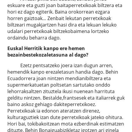
eskuare eta guzti joan baitaperretxikoak biltzera eta
hori ez dago egiterik. Baina orokorrean ezgara
horren gaiztoak… Zenbait lekutan perretxikoak
biltzeari mugakjartzen hasi dira eta lekuan lekuko
udalari perretxikoak biltzekobaimena lortzeko
ordaindu beharra dago.
Euskal Herritik kanpo ere hemen
bezainbestekozaletasuna al dago?
Ezetz pentsatzeko joera izan dugun arren,
hemendik kanpo erezaletasun handia dago. Behin
Ecuadorrera joan nintzen mendianibiltzera eta
supermerkatuetan poltsetan sartutako onddo
lehorraksaltzen zituztela ikusi nuenean harrituta
gelditu nintzen. Bestalde,frantsesek eta italiarrek guk
baino askoz gehiago dakiteperretxikoez.
Perretxikoak ia edonon ateratzen direnez,
kulturaguztiek izan dute perretxikoak jateko ohitura.
Hori bai, tokibakoitzean mota ezberdinak estimatzen
dituzte. Behin Bonaiguabizikletaz igotzen ari ginela