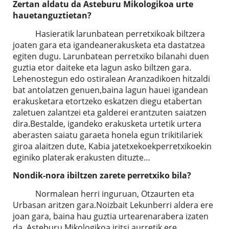
Zertan aldatu da Asteburu Mikologikoa urte
hauetanguztietan?
Hasieratik larunbatean perretxikoak biltzera
joaten gara eta igandeanerakusketa eta dastatzea
egiten dugu. Larunbatean perretxiko bilanahi duen
guztia etor daiteke eta lagun asko biltzen gara.
Lehenostegun edo ostiralean Aranzadikoen hitzaldi
bat antolatzen genuen,baina lagun hauei igandean
erakusketara etortzeko eskatzen diegu etabertan
zaletuen zalantzei eta galderei erantzuten saiatzen
dira.Bestalde, igandeko erakusketa urtetik urtera
aberasten saiatu garaeta honela egun trikitilariek
giroa alaitzen dute, Kabia jatetxekoekperretxikoekin
eginiko platerak erakusten dituzte…
Nondik-nora ibiltzen zarete perretxiko bila?
Normalean herri inguruan, Otzaurten eta
Urbasan aritzen gara.Noizbait Lekunberri aldera ere
joan gara, baina hau guztia urtearenarabera izaten
da. Asteburu Mikologikoa iritsi aurretik ere