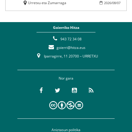
Urretxu eta Zumarraga
2026
/
08
/
07
Goierriko Hitza
943 72 34 08
goierri@hitza.eus
Iparragirre, 11 20700 – URRETXU
Nor gara
Aniztasun politika