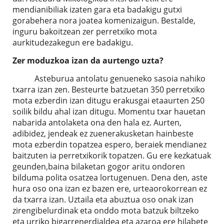
mendianibiliak izaten gara eta badakigu gutxi
gorabehera nora joatea komenizaigun. Bestalde,
inguru bakoitzean zer perretxiko mota
aurkitudezakegun ere badakigu.
Zer moduzkoa izan da aurtengo uzta?
Asteburua antolatu genueneko sasoia nahiko
txarra izan zen. Besteurte batzuetan 350 perretxiko
mota ezberdin izan ditugu erakusgai etaaurten 250
soilik bildu ahal izan ditugu. Momentu txar hauetan
nabarida antolaketa ona den hala ez. Aurten,
adibidez, jendeak ez zuenerakusketan hainbeste
mota ezberdin topatzea espero, beraiek mendianez
baitzuten ia perretxikorik topatzen. Gu ere kezkatuak
geunden,baina bilaketan gogor aritu ondoren
bilduma polita osatzea lortugenuen. Dena den, aste
hura oso ona izan ez bazen ere, urteaorokorrean ez
da txarra izan. Uztaila eta abuztua oso onak izan
zirengibelurdinak eta onddo mota batzuk biltzeko
eta urriko bigarrenerdialdea eta azaroa ere hilabete