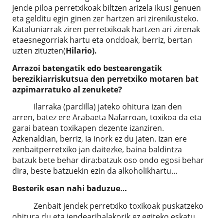
jende piloa perretxikoak biltzen arizela ikusi genuen
eta gelditu egin ginen zer hartzen ari zirenikusteko.
Kataluniarrak ziren perretxikoak hartzen ari zirenak
etaesnegorriak hartu eta onddoak, berriz, bertan
uzten zituzten(
Hilario).
Arrazoi batengatik edo bestearengatik
berezikiarriskutsua den perretxiko motaren bat
azpimarratuko al zenukete?
Ilarraka (pardilla) jateko ohitura izan den
arren, batez ere Arabaeta Nafarroan, toxikoa da eta
garai batean toxikapen dezente izanziren.
Azkenaldian, berriz, ia inork ez du jaten. Izan ere
zenbaitperretxiko jan daitezke, baina baldintza
batzuk bete behar dira:batzuk oso ondo egosi behar
dira, beste batzuekin ezin da alkoholikhartu…
Besterik esan nahi baduzue…
Zenbait jendek perretxiko toxikoak puskatzeko
ohitura du eta jendearihalakorik ez egiteko eskatu