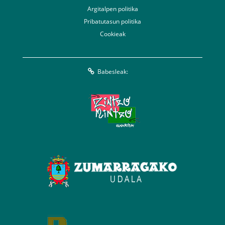
Argitalpen politika
Pribatutasun politika
Cookieak
Babesleak: