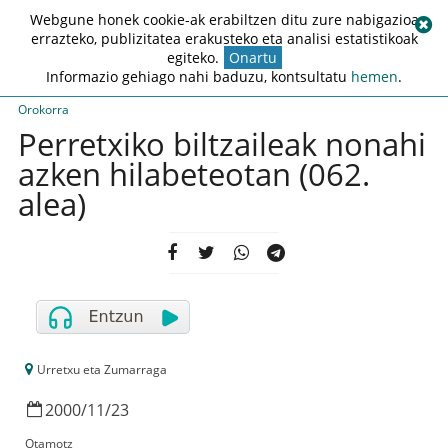
Webgune honek cookie-ak erabiltzen ditu zure nabigazioa
errazteko, publizitatea erakusteko eta analisi estatistikoak
egiteko.
Onartu
Informazio gehiago nahi baduzu, kontsultatu
hemen
.
Orokorra
Perretxiko biltzaileak nonahi
azken hilabeteotan (062.
alea)
Urretxu eta Zumarraga
2000
/
11
/
23
Otamotz