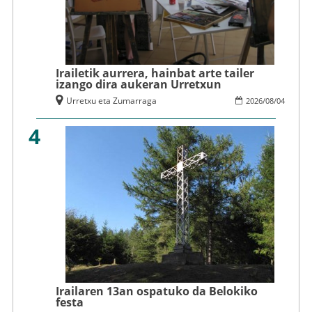
Irailetik aurrera, hainbat arte tailer
izango dira aukeran Urretxun
Urretxu eta Zumarraga
2026
/
08
/
04
4
Irailaren 13an ospatuko da Belokiko
festa