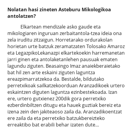
Nolatan hasi zineten Asteburu Mikologikoa
antolatzen?
Elkartean mendizale asko gaude eta
mikologiaren inguruan zerbaitantola-tzea ideia ona
zela iruditu zitzaigun. Horretarako ordurakolan
horietan urte batzuk zeramatzaten Tolosako Amaroz
eta LegazpikoLekanazpi elkartekoekin harremanetan
jarri ginen eta antolaketanlehen pausuak ematen
lagundu ziguten. Beasaingo Imaz anaiekberaietako
bat hil zen arte eskaini ziguten laguntza
ereazpimarratzekoa da. Bestalde, bildutako
perretxikoak sailkatzekoorduan Aranzadikoek urtero
eskaintzen diguten laguntza ezinbestekoada. Izan
ere, urtero gutxienez 200dik gora perretxiko
ezberdinbiltzen ditugu eta hauek guztiak bereiz eta
izena zein den jakiteaoso zaila da. Aranzadikoentzat
ere zaila da eta perretxiko batzukbereizteko
erreaktibo bat erabili behar izaten dute…