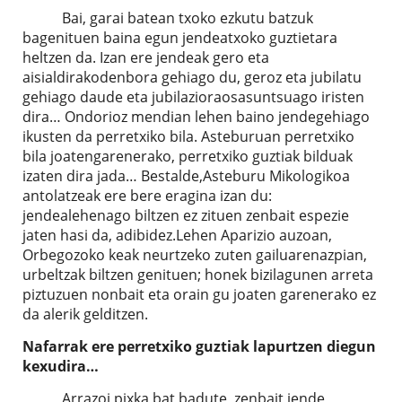
Bai, garai batean txoko ezkutu batzuk
bagenituen baina egun jendeatxoko guztietara
heltzen da. Izan ere jendeak gero eta
aisialdirakodenbora gehiago du, geroz eta jubilatu
gehiago daude eta jubilazioraosasuntsuago iristen
dira… Ondorioz mendian lehen baino jendegehiago
ikusten da perretxiko bila. Asteburuan perretxiko
bila joatengarenerako, perretxiko guztiak bilduak
izaten dira jada… Bestalde,Asteburu Mikologikoa
antolatzeak ere bere eragina izan du:
jendealehenago biltzen ez zituen zenbait espezie
jaten hasi da, adibidez.Lehen Aparizio auzoan,
Orbegozoko keak neurtzeko zuten gailuarenazpian,
urbeltzak biltzen genituen; honek bizilagunen arreta
piztuzuen nonbait eta orain gu joaten garenerako ez
da alerik gelditzen.
Nafarrak ere perretxiko guztiak lapurtzen diegun
kexudira…
Arrazoi pixka bat badute, zenbait jende