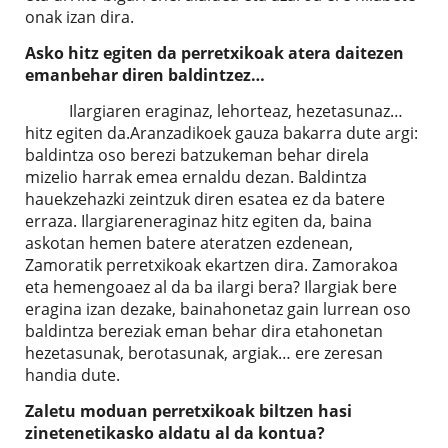
onak izan dira.
Asko hitz egiten da perretxikoak atera daitezen
emanbehar diren baldintzez…
Ilargiaren eraginaz, lehorteaz, hezetasunaz…
hitz egiten da.Aranzadikoek gauza bakarra dute argi:
baldintza oso berezi batzukeman behar direla
mizelio harrak emea ernaldu dezan. Baldintza
hauekzehazki zeintzuk diren esatea ez da batere
erraza. Ilargiareneraginaz hitz egiten da, baina
askotan hemen batere ateratzen ezdenean,
Zamoratik perretxikoak ekartzen dira. Zamorakoa
eta hemengoaez al da ba ilargi bera? Ilargiak bere
eragina izan dezake, bainahonetaz gain lurrean oso
baldintza bereziak eman behar dira etahonetan
hezetasunak, berotasunak, argiak… ere zeresan
handia dute.
Zaletu moduan perretxikoak biltzen hasi
zinetenetikasko aldatu al da kontua?