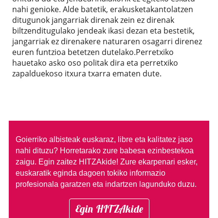
nahi genioke. Alde batetik, erakusketakantolatzen
ditugunok jangarriak direnak zein ez direnak
biltzenditugulako jendeak ikasi dezan eta bestetik,
jangarriak ez direnakere naturaren osagarri direnez
euren funtzioa betetzen dutelako.Perretxiko
hauetako asko oso politak dira eta perretxiko
zapalduekoso itxura txarra ematen dute.
Goierriko albisteak euskaraz, libre eta kalitatez jaso
nahi dituzu?
Horretarako zure babesa ezinbestekoa
zaigu. Egin zaitez HITZAkide!
Zure ekarpenari esker,
euskaratik eginda dagoen tokiko informazio
profesionala garatzen eta indartzen lagunduko duzu.
Egin HITZAkide