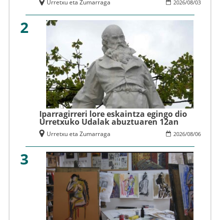
Urretxu eta Zumarraga
2026
/
08
/
03
2
Iparragirreri lore eskaintza egingo dio
Urretxuko Udalak abuztuaren 12an
Urretxu eta Zumarraga
2026
/
08
/
06
3