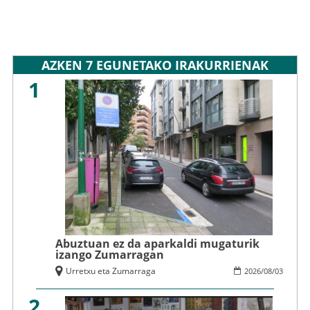
AZKEN 7 EGUNETAKO IRAKURRIENAK
1
Abuztuan ez da aparkaldi mugaturik
izango Zumarragan
Urretxu eta Zumarraga
2026
/
08
/
03
2