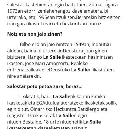
salestarikastetxeetan egin baitzituen. Zumarragara
1973an etorri zenlehenengoz klase ematera, bi
urterako, eta 1995ean itzuli zen.Berarekin hitz egiten
izan gara ikastetxeari eta hezkuntzari buruz.
Noiz eta non jaio zinen?
Bilbo erdian jaio nintzen 1949an, Indautxu
aldean, baina bi urterekinDeustura joan ginen
bizitzera. Hango
La Salle
ikastetxean hasinintzen
ikasten. Jose Mari Amorrortu Realeko
entrenatzaileak ereDeustuko
La Salle
n ikasi zuen,
nire anaiarekin.
Salestar peto-petoa zara, beraz…
Txikitatik, bai…
La Salle
tik kanpo kimika
ikasketak eta EGAtitulua ateratzeko ikasketak soilik
egin ditut. Oinarrizko Hezkuntza,Batxilergo eta
magisteritza ikasketak
La Salle
n egin
nituen.Bestalde, 18 urte nituenetik
La Salle
ikastetxeetan klaseakematen ari naiz.