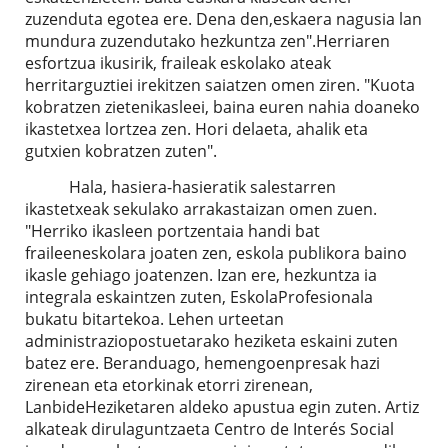
zuzenduta egotea ere. Dena den,eskaera nagusia lan
mundura zuzendutako hezkuntza zen".Herriaren
esfortzua ikusirik, fraileak eskolako ateak
herritarguztiei irekitzen saiatzen omen ziren. "Kuota
kobratzen zietenikasleei, baina euren nahia doaneko
ikastetxea lortzea zen. Hori delaeta, ahalik eta
gutxien kobratzen zuten".
Hala, hasiera-hasieratik salestarren
ikastetxeak sekulako arrakastaizan omen zuen.
"Herriko ikasleen portzentaia handi bat
fraileeneskolara joaten zen, eskola publikora baino
ikasle gehiago joatenzen. Izan ere, hezkuntza ia
integrala eskaintzen zuten, EskolaProfesionala
bukatu bitartekoa. Lehen urteetan
administraziopostuetarako heziketa eskaini zuten
batez ere. Beranduago, hemengoenpresak hazi
zirenean eta etorkinak etorri zirenean,
LanbideHeziketaren aldeko apustua egin zuten. Artiz
alkateak dirulaguntzaeta Centro de Interés Social