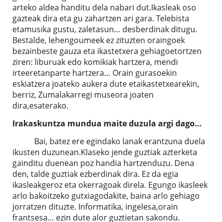
arteko aldea handitu dela nabari dut.Ikasleak oso
gazteak dira eta gu zahartzen ari gara. Telebista
etamusika gustu, zaletasun… desberdinak ditugu.
Bestalde, lehengoumeek ez zituzten oraingoek
bezainbeste gauza eta ikastetxera gehiagoetortzen
ziren: liburuak edo komikiak hartzera, mendi
irteeretanparte hartzera… Orain gurasoekin
eskiatzera joateko aukera dute etaikastetxearekin,
berriz, Zumalakarregi museora joaten
dira,esaterako.
Irakaskuntza mundua maite duzula argi dago…
Bai, batez ere egindako lanak erantzuna duela
ikusten duzunean.Klaseko jende guztiak azterketa
gainditu duenean poz handia hartzenduzu. Dena
den, talde guztiak ezberdinak dira. Ez da egia
ikasleakgeroz eta okerragoak direla. Egungo ikasleek
arlo bakoitzeko gutxiagodakite, baina arlo gehiago
jorratzen dituzte. Informatika, ingelesa,orain
frantsesa… ezin dute alor guztietan sakondu.