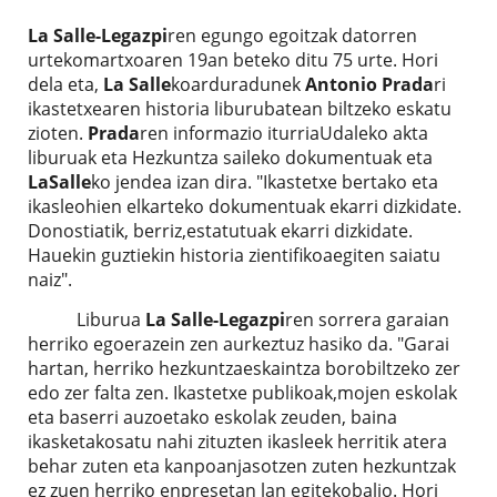
La Salle-Legazpi
ren egungo egoitzak datorren
urtekomartxoaren 19an beteko ditu 75 urte. Hori
dela eta,
La Salle
koarduradunek
Antonio Prada
ri
ikastetxearen historia liburubatean biltzeko eskatu
zioten.
Prada
ren informazio iturriaUdaleko akta
liburuak eta Hezkuntza saileko dokumentuak eta
LaSalle
ko jendea izan dira. "Ikastetxe bertako eta
ikasleohien elkarteko dokumentuak ekarri dizkidate.
Donostiatik, berriz,estatutuak ekarri dizkidate.
Hauekin guztiekin historia zientifikoaegiten saiatu
naiz".
Liburua
La Salle-Legazpi
ren sorrera garaian
herriko egoerazein zen aurkeztuz hasiko da. "Garai
hartan, herriko hezkuntzaeskaintza borobiltzeko zer
edo zer falta zen. Ikastetxe publikoak,mojen eskolak
eta baserri auzoetako eskolak zeuden, baina
ikasketakosatu nahi zituzten ikasleek herritik atera
behar zuten eta kanpoanjasotzen zuten hezkuntzak
ez zuen herriko enpresetan lan egitekobalio. Hori