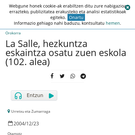
Webgune honek cookie-ak erabiltzen ditu zure nabigazioa
errazteko, publizitatea erakusteko eta analisi estatistikoak
egiteko.
Onartu
Informazio gehiago nahi baduzu, kontsultatu
hemen
.
Orokorra
La Salle, hezkuntza
eskaintza osatu zuen eskola
(102. alea)
Urretxu eta Zumarraga
2004
/
12
/
23
Otamotz