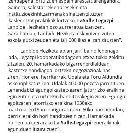
izendapena lortu zuen espainiarestatuarengandik.
Gainera, salestarrek enpresekin eta
instituzioekinhitzarmenak sinatzen zituzten
ikasleentzat praktikak lortzeko.
LaSalle-Legazpi
Lanbide Heziketan oso aurreratua izan zen.
Garaibatean, Lanbide Heziketa eskaintzen zuten
eskola gutxi zeuden eta ia1.000 ikasle izan zituzten".
Lanbide Heziketa abian jarri baino lehenago
jada, Legazpi kooperatibadagoen etxea txikia gelditu
zitzaien. 20. hamarkadako bigarrenerdialdean,
ikastetxe handiagoa lortzeko negoziazioak hasi
ziren."Hor ere, herritarrak, Udala eta Foru Aldundia
asko inplikatuziren. Udalak 40.000 pezeta jarri zituen.
Lehendabizi egungoikastetxearen jatorrizko eraikina
egin zuten eta urteekin handitzeakegin ziren. Egungo
egoitzaren jatorrizko eraikina 1930eko
martxoaren19an inauguratu zen. 60ko hamarkadan,
berriz, eraikin hori handituegin zen. Hamarkada
horren bukaerarako
La Salle-Legazpi
reneraikinak
egun duen itxura zuen".