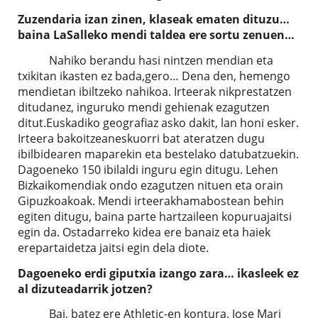
Zuzendaria izan zinen, klaseak ematen dituzu…
baina LaSalleko mendi taldea ere sortu zenuen…
Nahiko berandu hasi nintzen mendian eta
txikitan ikasten ez bada,gero… Dena den, hemengo
mendietan ibiltzeko nahikoa. Irteerak nikprestatzen
ditudanez, inguruko mendi gehienak ezagutzen
ditut.Euskadiko geografiaz asko dakit, lan honi esker.
Irteera bakoitzeaneskuorri bat ateratzen dugu
ibilbidearen maparekin eta bestelako datubatzuekin.
Dagoeneko 150 ibilaldi inguru egin ditugu. Lehen
Bizkaikomendiak ondo ezagutzen nituen eta orain
Gipuzkoakoak. Mendi irteerakhamabostean behin
egiten ditugu, baina parte hartzaileen kopuruajaitsi
egin da. Ostadarreko kidea ere banaiz eta haiek
erepartaidetza jaitsi egin dela diote.
Dagoeneko erdi giputxia izango zara… ikasleek ez
al dizuteadarrik jotzen?
Bai, batez ere Athletic-en kontura. Jose Mari