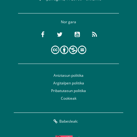
Nor gara
Aniztasun politika
Argitalpen politika
Pribatutasun politika
Cookieak
Babesleak: