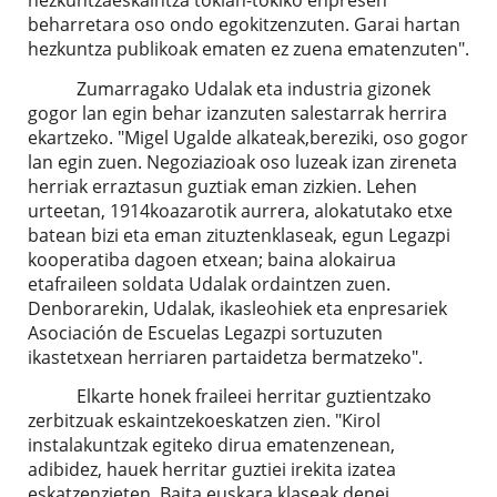
beharretara oso ondo egokitzenzuten. Garai hartan
hezkuntza publikoak ematen ez zuena ematenzuten".
Zumarragako Udalak eta industria gizonek
gogor lan egin behar izanzuten salestarrak herrira
ekartzeko. "Migel Ugalde alkateak,bereziki, oso gogor
lan egin zuen. Negoziazioak oso luzeak izan zireneta
herriak erraztasun guztiak eman zizkien. Lehen
urteetan, 1914koazarotik aurrera, alokatutako etxe
batean bizi eta eman zituztenklaseak, egun Legazpi
kooperatiba dagoen etxean; baina alokairua
etafraileen soldata Udalak ordaintzen zuen.
Denborarekin, Udalak, ikasleohiek eta enpresariek
Asociación de Escuelas Legazpi sortuzuten
ikastetxean herriaren partaidetza bermatzeko".
Elkarte honek fraileei herritar guztientzako
zerbitzuak eskaintzekoeskatzen zien. "Kirol
instalakuntzak egiteko dirua ematenzenean,
adibidez, hauek herritar guztiei irekita izatea
eskatzenzieten. Baita euskara klaseak denei