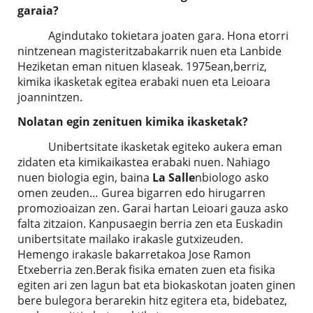
garaia?
Agindutako tokietara joaten gara. Hona etorri
nintzenean magisteritzabakarrik nuen eta Lanbide
Heziketan eman nituen klaseak. 1975ean,berriz,
kimika ikasketak egitea erabaki nuen eta Leioara
joannintzen.
Nolatan egin zenituen kimika ikasketak?
Unibertsitate ikasketak egiteko aukera eman
zidaten eta kimikaikastea erabaki nuen. Nahiago
nuen biologia egin, baina
La Salle
nbiologo asko
omen zeuden… Gurea bigarren edo hirugarren
promozioaizan zen. Garai hartan Leioari gauza asko
falta zitzaion. Kanpusaegin berria zen eta Euskadin
unibertsitate mailako irakasle gutxizeuden.
Hemengo irakasle bakarretakoa Jose Ramon
Etxeberria zen.Berak fisika ematen zuen eta fisika
egiten ari zen lagun bat eta biokaskotan joaten ginen
bere bulegora berarekin hitz egitera eta, bidebatez,