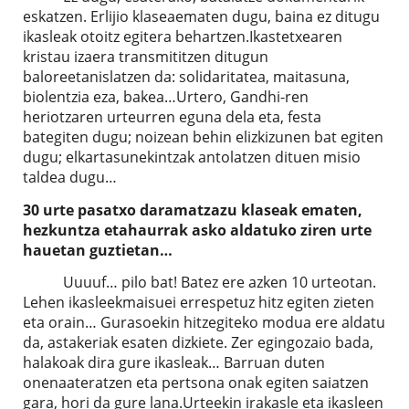
eskatzen. Erlijio klaseaematen dugu, baina ez ditugu
ikasleak otoitz egitera behartzen.Ikastetxearen
kristau izaera transmititzen ditugun
baloreetanislatzen da: solidaritatea, maitasuna,
biolentzia eza, bakea…Urtero, Gandhi-ren
heriotzaren urteurren eguna dela eta, festa
bategiten dugu; noizean behin elizkizunen bat egiten
dugu; elkartasunekintzak antolatzen dituen misio
taldea dugu…
30 urte pasatxo daramatzazu klaseak ematen,
hezkuntza etahaurrak asko aldatuko ziren urte
hauetan guztietan…
Uuuuf… pilo bat! Batez ere azken 10 urteotan.
Lehen ikasleekmaisuei errespetuz hitz egiten zieten
eta orain… Gurasoekin hitzegiteko modua ere aldatu
da, astakeriak esaten dizkiete. Zer egingozaio bada,
halakoak dira gure ikasleak… Barruan duten
onenaateratzen eta pertsona onak egiten saiatzen
gara, hori da gure lana.Urteekin irakasle eta ikasleen