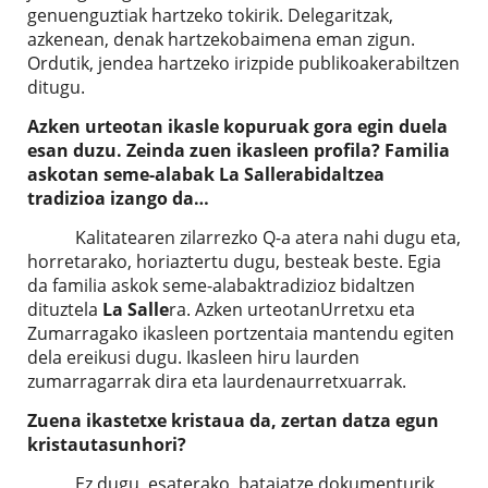
genuenguztiak hartzeko tokirik. Delegaritzak,
azkenean, denak hartzekobaimena eman zigun.
Ordutik, jendea hartzeko irizpide publikoakerabiltzen
ditugu.
Azken urteotan ikasle kopuruak gora egin duela
esan duzu. Zeinda zuen ikasleen profila? Familia
askotan seme-alabak La Sallerabidaltzea
tradizioa izango da…
Kalitatearen zilarrezko Q-a atera nahi dugu eta,
horretarako, horiaztertu dugu, besteak beste. Egia
da familia askok seme-alabaktradizioz bidaltzen
dituztela
La Salle
ra. Azken urteotanUrretxu eta
Zumarragako ikasleen portzentaia mantendu egiten
dela ereikusi dugu. Ikasleen hiru laurden
zumarragarrak dira eta laurdenaurretxuarrak.
Zuena ikastetxe kristaua da, zertan datza egun
kristautasunhori?
Ez dugu, esaterako, bataiatze dokumenturik