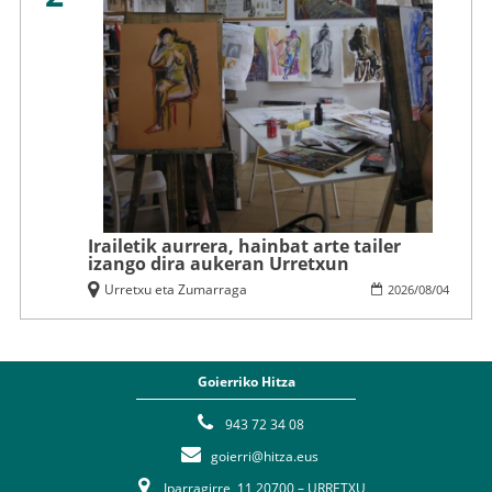
Irailetik aurrera, hainbat arte tailer
izango dira aukeran Urretxun
Urretxu eta Zumarraga
2026
/
08
/
04
Goierriko Hitza
943 72 34 08
goierri@hitza.eus
Iparragirre, 11 20700 – URRETXU