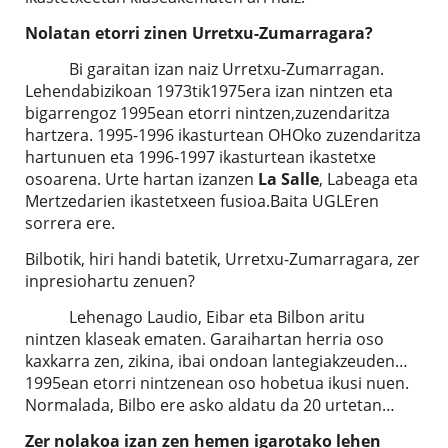
Nolatan etorri zinen Urretxu-Zumarragara?
Bi garaitan izan naiz Urretxu-Zumarragan.
Lehendabizikoan 1973tik1975era izan nintzen eta
bigarrengoz 1995ean etorri nintzen,zuzendaritza
hartzera. 1995-1996 ikasturtean OHOko zuzendaritza
hartunuen eta 1996-1997 ikasturtean ikastetxe
osoarena. Urte hartan izanzen
La Salle
, Labeaga eta
Mertzedarien ikastetxeen fusioa.Baita UGLEren
sorrera ere.
Bilbotik, hiri handi batetik, Urretxu-Zumarragara, zer
inpresiohartu zenuen?
Lehenago Laudio, Eibar eta Bilbon aritu
nintzen klaseak ematen. Garaihartan herria oso
kaxkarra zen, zikina, ibai ondoan lantegiakzeuden…
1995ean etorri nintzenean oso hobetua ikusi nuen.
Normalada, Bilbo ere asko aldatu da 20 urtetan…
Zer nolakoa izan zen hemen igarotako lehen