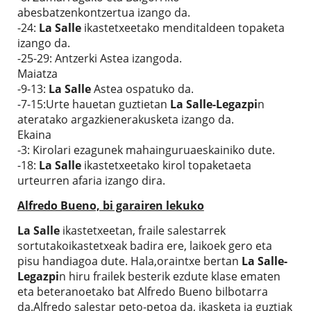
abesbatzenkontzertua izango da.
-24:
La Salle
ikastetxeetako menditaldeen topaketa
izango da.
-25-29: Antzerki Astea izangoda.
Maiatza
-9-13:
La Salle
Astea ospatuko da.
-7-15:Urte hauetan guztietan
La Salle-Legazpi
n
ateratako argazkienerakusketa izango da.
Ekaina
-3: Kirolari ezagunek mahainguruaeskainiko dute.
-18:
La Salle
ikastetxeetako kirol topaketaeta
urteurren afaria izango dira.
Alfredo Bueno, bi garairen lekuko
La Salle
ikastetxeetan, fraile salestarrek
sortutakoikastetxeak badira ere, laikoek gero eta
pisu handiagoa dute. Hala,oraintxe bertan
La Salle-
Legazpi
n hiru frailek besterik ezdute klase ematen
eta beteranoetako bat Alfredo Bueno bilbotarra
da.Alfredo salestar peto-petoa da, ikasketa ia guztiak