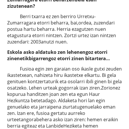
zizutenean?
Berri txarra ez zen berriro Urretxu-
Zumarragara etorri beharra, bai,ordea, zuzendari
postua hartu beharra. Herria ezagutzen nuen
etagustura etorri nintzen. Zortzi urtez izan nintzen
zuzendari: 2003anutzi nuen.
Eskola asko aldatuko zen lehenengoz etorri
zinenetikbigarrengoz etorri zinen bitartera…
Fusioa egin zen garaian oso ikasle gutxi zeuden
ikastetxean, nahizeta hiru ikastetxe elkartu. Bi gela
genituen kontzertaturik eta osolarri ibili ginen bi gela
osatzeko. Lehen urteak gogorrak izan ziren.Zorionez
kopurua handitzen joan zen eta egun Haur
Hezkuntza betetadago. Aldaketa hori lan egin
genuelako eta jarraipena ziurtatugenuelako eman
zen. Izan ere, fusioa gertatu aurreko
urteetangorabehera asko izan ziren: hemen eraikin
berria egiteaz eta LanbideHeziketa hemen