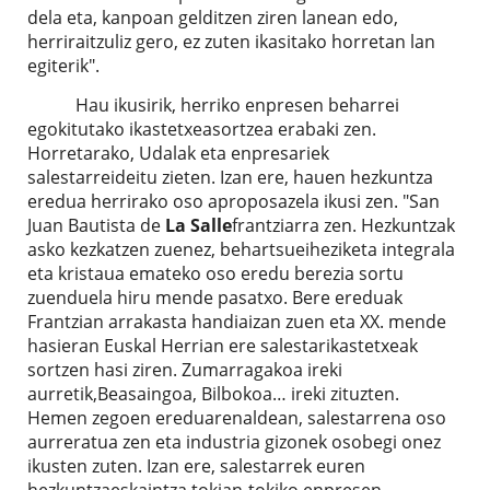
dela eta, kanpoan gelditzen ziren lanean edo,
herriraitzuliz gero, ez zuten ikasitako horretan lan
egiterik".
Hau ikusirik, herriko enpresen beharrei
egokitutako ikastetxeasortzea erabaki zen.
Horretarako, Udalak eta enpresariek
salestarreideitu zieten. Izan ere, hauen hezkuntza
eredua herrirako oso aproposazela ikusi zen. "San
Juan Bautista de
La Salle
frantziarra zen. Hezkuntzak
asko kezkatzen zuenez, behartsueiheziketa integrala
eta kristaua emateko oso eredu berezia sortu
zuenduela hiru mende pasatxo. Bere ereduak
Frantzian arrakasta handiaizan zuen eta XX. mende
hasieran Euskal Herrian ere salestarikastetxeak
sortzen hasi ziren. Zumarragakoa ireki
aurretik,Beasaingoa, Bilbokoa… ireki zituzten.
Hemen zegoen ereduarenaldean, salestarrena oso
aurreratua zen eta industria gizonek osobegi onez
ikusten zuten. Izan ere, salestarrek euren
hezkuntzaeskaintza tokian-tokiko enpresen