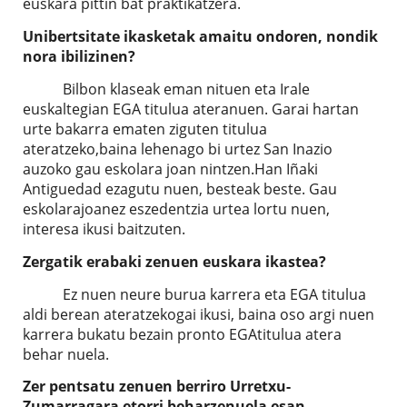
euskara pittin bat praktikatzera.
Unibertsitate ikasketak amaitu ondoren, nondik
nora ibilizinen?
Bilbon klaseak eman nituen eta Irale
euskaltegian EGA titulua ateranuen. Garai hartan
urte bakarra ematen ziguten titulua
ateratzeko,baina lehenago bi urtez San Inazio
auzoko gau eskolara joan nintzen.Han Iñaki
Antiguedad ezagutu nuen, besteak beste. Gau
eskolarajoanez eszedentzia urtea lortu nuen,
interesa ikusi baitzuten.
Zergatik erabaki zenuen euskara ikastea?
Ez nuen neure burua karrera eta EGA titulua
aldi berean ateratzekogai ikusi, baina oso argi nuen
karrera bukatu bezain pronto EGAtitulua atera
behar nuela.
Zer pentsatu zenuen berriro Urretxu-
Zumarragara etorri beharzenuela esan