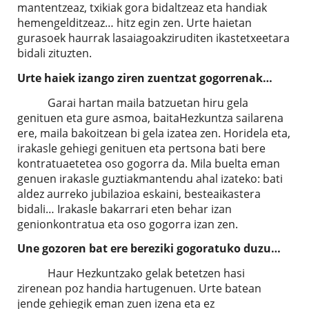
mantentzeaz, txikiak gora bidaltzeaz eta handiak
hemengelditzeaz… hitz egin zen. Urte haietan
gurasoek haurrak lasaiagoakziruditen ikastetxeetara
bidali zituzten.
Urte haiek izango ziren zuentzat gogorrenak…
Garai hartan maila batzuetan hiru gela
genituen eta gure asmoa, baitaHezkuntza sailarena
ere, maila bakoitzean bi gela izatea zen. Horidela eta,
irakasle gehiegi genituen eta pertsona bati bere
kontratuaetetea oso gogorra da. Mila buelta eman
genuen irakasle guztiakmantendu ahal izateko: bati
aldez aurreko jubilazioa eskaini, besteaikastera
bidali… Irakasle bakarrari eten behar izan
genionkontratua eta oso gogorra izan zen.
Une gozoren bat ere bereziki gogoratuko duzu…
Haur Hezkuntzako gelak betetzen hasi
zirenean poz handia hartugenuen. Urte batean
jende gehiegik eman zuen izena eta ez