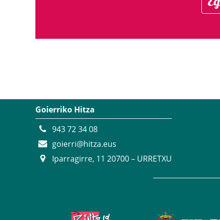
Eg
Goierriko Hitza
943 72 34 08
goierri@hitza.eus
Iparragirre, 11 20700 – URRETXU