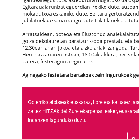
igandeanegokituta, asteburura mugatuko da ospa
Egitaraualarunbat eguerdian irekiko dute, auzoan
mokadutxoa eskainiko dute. Bertara gerturatzendi
jubilatuekbazkaria izango dute trikitilariek alaituta
Arratsaldean, poteoa eta Elustondo anaiekalaituta
goizaldekolauretan baratzuri-zopa prestatu eta b
12:30ean ahari jokoa eta aizkolariak izangoda. Tar
Herribazkariaren ostean, 18:00ak aldera, bertsolar
batera, festei agurra egin arte.
Aginagako festetara bertakoak zein ingurukoak ge
Goierriko albisteak euskaraz, libre eta kalitatez ja
zaitez HITZAkide!
Zure ekarpenari esker, euskarat
indartzen lagunduko duzu.