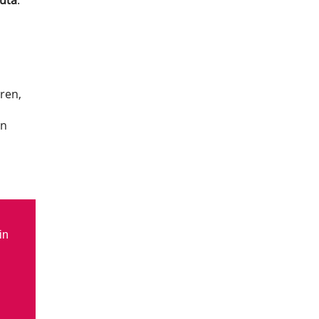
tuta
.
ren,
in
in