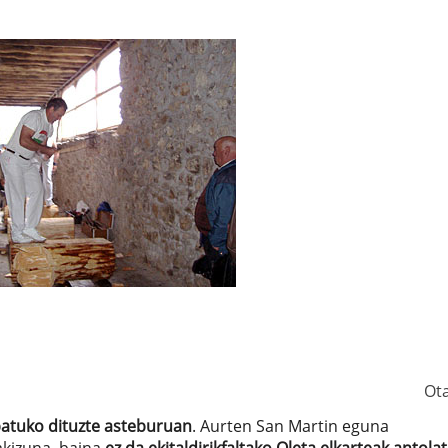
Ot
atuko dituzte asteburuan
. Aurten San Martin eguna