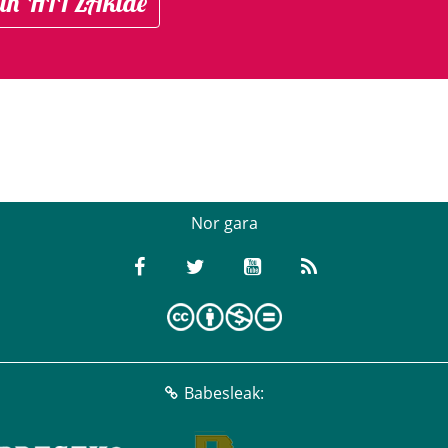
in HITZAkide
Nor gara
Babesleak: