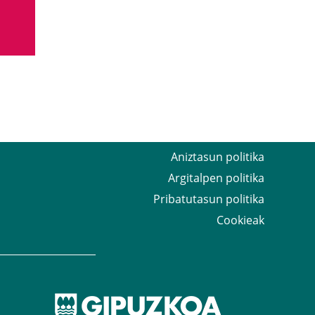
Aniztasun politika
Argitalpen politika
Pribatutasun politika
Cookieak