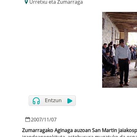
Urretxu eta Zumarraga
2007
/
11
/
07
Zumarragako Aginaga auzoan San Martin jaiakosp