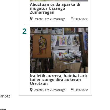
Abuztuan ez da aparkaldi
mugaturik izango
Zumarragan
Urretxu eta Zumarraga
2026
/
08
/
03
2
Irailetik aurrera, hainbat arte
tailer izango dira aukeran
Urretxun
Urretxu eta Zumarraga
2026
/
08
/
04
amotz