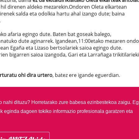
kizuna, baina
ez da ekitaldirikfaltako Oleta elkarteak antola
 hil direnen aldeko mezarekin.Ondoren Oleta elkartean
renek salda eta odolkia hartu ahal izango dute; baina
.
ko afaria egingo dute. Baten bat goseak balego,
anatuko dute aginarrek.
Igandean,11:00etako mezaren ondo
tean Egaña eta Lizaso bertsolariek saioa egingo dute.
ien bigarren saioa izangoda, Gari eta Larrañaga trikitilariek
rturatu ohi dira urtero
, batez ere igande eguerdian.
so nahi dituzu?
Horretarako zure babesa ezinbestekoa zaigu. Eg
ik eginda dagoen tokiko informazio profesionala garatzen eta