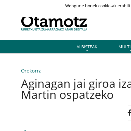
Webgune honek cookie-ak erabiltze
ALBISTEAK
MULTI
Orokorra
Aginagan jai giroa i
Martin ospatzeko