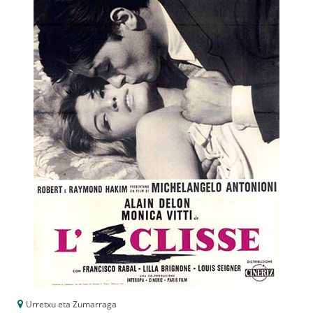
Urretxu eta Zumarraga