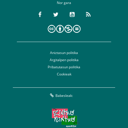
Nor gara
Aniztasun politika
Argitalpen politika
Pribatutasun politika
Cookieak
Babesleak: