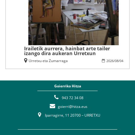
Irailetik aurrera, hainbat arte tailer
izango dira aukeran Urretxun
Urretxu eta Zumarraga
2026
/
08
/
04
Goierriko Hitza
943 72 34 08
goierri@hitza.eus
Iparragirre, 11 20700 – URRETXU