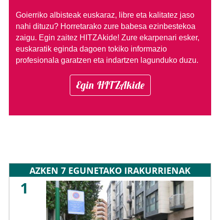
Goierriko albisteak euskaraz, libre eta kalitatez jaso
nahi dituzu?
Horretarako zure babesa ezinbestekoa
zaigu. Egin zaitez HITZAkide!
Zure ekarpenari esker,
euskaratik eginda dagoen tokiko informazio
profesionala garatzen eta indartzen lagunduko duzu.
Egin HITZAkide
AZKEN 7 EGUNETAKO IRAKURRIENAK
1