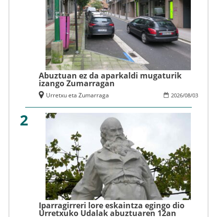
Abuztuan ez da aparkaldi mugaturik
izango Zumarragan
Urretxu eta Zumarraga
2026
/
08
/
03
2
Iparragirreri lore eskaintza egingo dio
Urretxuko Udalak abuztuaren 12an