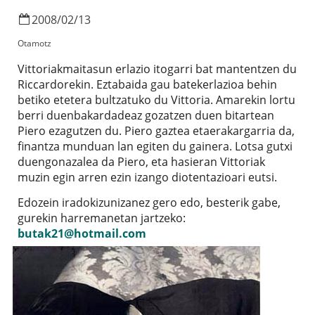
2008
/
02
/
13
Otamotz
Vittoriakmaitasun erlazio itogarri bat mantentzen du
Riccardorekin. Eztabaida gau batekerlazioa behin
betiko etetera bultzatuko du Vittoria. Amarekin lortu
berri duenbakardadeaz gozatzen duen bitartean
Piero ezagutzen du. Piero gaztea etaerakargarria da,
finantza munduan lan egiten du gainera. Lotsa gutxi
duengonazalea da Piero, eta hasieran Vittoriak
muzin egin arren ezin izango diotentazioari eutsi.
Edozein iradokizunizanez gero edo, besterik gabe,
gurekin harremanetan jartzeko:
butak21@hotmail.com