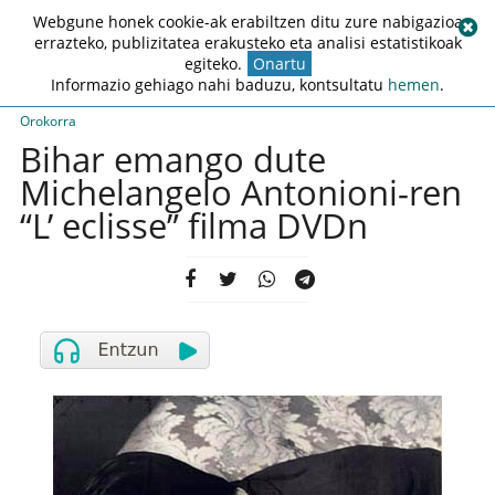
Webgune honek cookie-ak erabiltzen ditu zure nabigazioa
errazteko, publizitatea erakusteko eta analisi estatistikoak
egiteko.
Onartu
Informazio gehiago nahi baduzu, kontsultatu
hemen
.
Orokorra
Bihar emango dute
Michelangelo Antonioni-ren
“L’ eclisse” filma DVDn