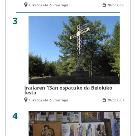
Urretxu eta Zumarraga
2026
/
08
/
06
3
Irailaren 13an ospatuko da Belokiko
festa
Urretxu eta Zumarraga
2026
/
08
/
07
4