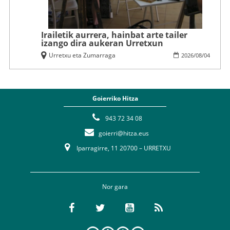
Irailetik aurrera, hainbat arte tailer
izango dira aukeran Urretxun
Urretxu eta Zumarraga
2026
/
08
/
04
Goierriko Hitza
943 72 34 08
goierri@hitza.eus
Iparragirre, 11 20700 – URRETXU
Nor gara