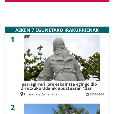
AZKEN 7 EGUNETAKO IRAKURRIENAK
1
Iparragirreri lore eskaintza egingo dio
Urretxuko Udalak abuztuaren 12an
Urretxu eta Zumarraga
2026
/
08
/
06
2