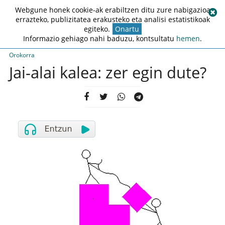
Webgune honek cookie-ak erabiltzen ditu zure nabigazioa
errazteko, publizitatea erakusteko eta analisi estatistikoak
egiteko.
Onartu
Informazio gehiago nahi baduzu, kontsultatu
hemen
.
Orokorra
Jai-alai kalea: zer egin dute?