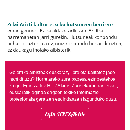
Zelai-Arizti kultur-etxeko hutsuneen berri ere
eman genuen. Ez da aldaketarik izan. Ez dira
harremanetan jarri gurekin. Hutsuneak konpondu
behar dituzten ala ez, noiz konpondu behar dituzten,
ez daukagu inolako albisterik.
Goierriko albisteak euskaraz, libre eta kalitatez jaso
nahi dituzu?
Horretarako zure babesa ezinbestekoa
zaigu. Egin zaitez HITZAkide!
Zure ekarpenari esker,
euskaratik eginda dagoen tokiko informazio
profesionala garatzen eta indartzen lagunduko duzu.
Egin HITZAkide