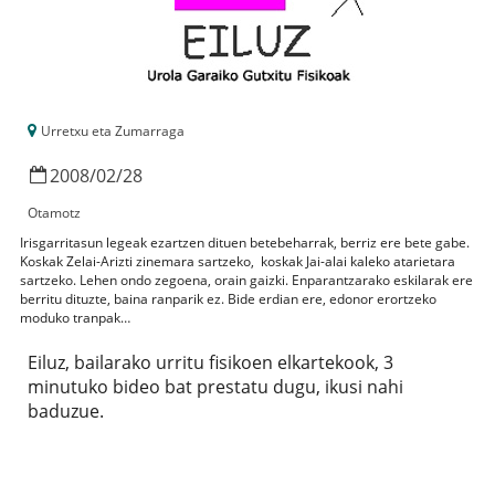
Urretxu eta Zumarraga
2008
/
02
/
28
Otamotz
Irisgarritasun legeak ezartzen dituen betebeharrak, berriz ere bete gabe.
Koskak Zelai-Arizti zinemara sartzeko,
koskak Jai-alai kaleko atarietara
sartzeko. Lehen ondo zegoena, orain gaizki. Enparantzarako eskilarak ere
berritu dituzte, baina ranparik ez. Bide erdian ere, edonor erortzeko
moduko tranpak…
Eiluz, bailarako urritu fisikoen elkartekook, 3
minutuko bideo bat prestatu dugu, ikusi nahi
baduzue.