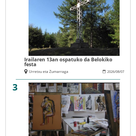
Irailaren 13an ospatuko da Belokiko
festa
Urretxu eta Zumarraga
2026
/
08
/
07
3