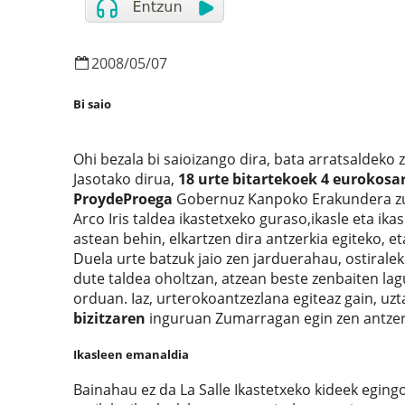
2008
/
05
/
07
Bi saio
Ohi bezala bi saioizango dira, bata arratsaldeko
Jasotako dirua,
18 urte bitartekoek 4 eurokosa
ProydeProega
Gobernuz Kanpoko Erakundera zuze
Arco Iris taldea ikastetxeko guraso,ikasle eta i
astean behin, elkartzen dira antzerkia egiteko, 
Duela urte batzuk jaio zen jarduerahau, ostiral
dute taldea oholtzan, atzean beste zenbaiten la
orduan. Iaz, urterokoantzezlana egiteaz gain, uzt
bizitzaren
inguruan Zumarragan egin zen antzerk
Ikasleen emanaldia
Bainahau ez da La Salle Ikastetxeko kideek eging