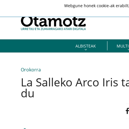
Webgune honek cookie-ak erabiltze
ALBISTEAK
MULTI
Orokorra
La Salleko Arco Iris
du