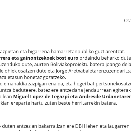
Ot
 zazpietan eta bigarrena hamarretanpubliko guztiarentzat.
rrera eta gainontzekoek bost euro
ordaindu beharko dute
nduko dute, aurten Boliviakoproiektu batera joango delar
kasle ohiek osatzen dute eta Jorge Aretxabaletarenzuzendarit
etazaletasun honetaz gozatzeko.
eko emanaldia zazpigarrena da, eta hogei bat pertsonekosatz
guntza baduteere, batez ere antzezlana jendaurrean egitera
ailean
Miguel Lopez de Legazpi eta Andresde Urdanetare
ian ereparte hartu zuten beste herritarrekin batera.
o duten antzezlan bakarra.Izan ere DBH lehen eta laugarren