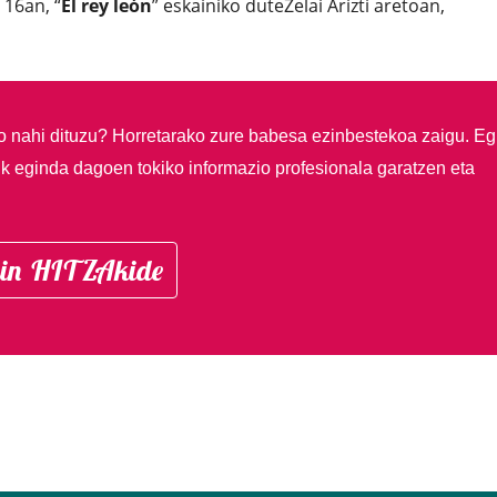
 16an, “
El rey león
” eskainiko duteZelai Arizti aretoan,
so nahi dituzu?
Horretarako zure babesa ezinbestekoa zaigu. Eg
ik eginda dagoen tokiko informazio profesionala garatzen eta
in HITZAkide