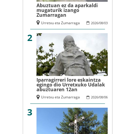
Abuztuan ez da aparkaldi
mugaturik izango
Zumarragan
Urretxu eta Zumarraga
2026
/
08
/
03
2
Iparragirreri lore eskaintza
egingo dio Urretxuko Udalak
abuztuaren 12an
Urretxu eta Zumarraga
2026
/
08
/
06
3