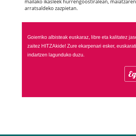
mailako ikasleek hurrengoostiralean, maiatzaren
arratsaldeko zazpietan.
Goierriko albisteak euskaraz, libre eta kalitatez ja
zaitez HITZAkide!
Zure ekarpenari esker, euskarat
indartzen lagunduko duzu.
Eg