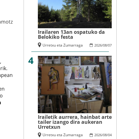
amotz
Irailaren 13an ospatuko da
Belokiko festa
Urretxu eta Zumarraga
2026
/
08
/
07
4
,
ik.
zapean
en
ko
n
Irailetik aurrera, hainbat arte
tailer izango dira aukeran
Urretxun
Urretxu eta Zumarraga
2026
/
08
/
04