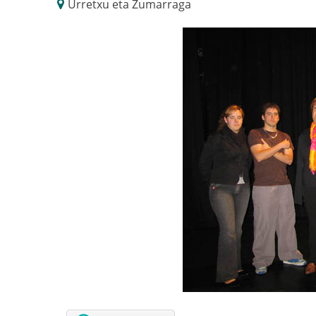
Urretxu eta Zumarraga