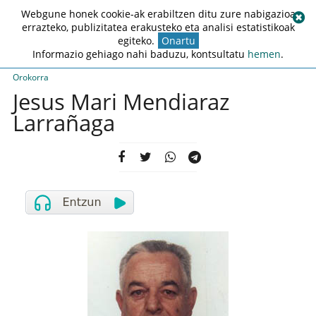
Webgune honek cookie-ak erabiltzen ditu zure nabigazioa
errazteko, publizitatea erakusteko eta analisi estatistikoak
egiteko.
Onartu
Informazio gehiago nahi baduzu, kontsultatu
hemen
.
Orokorra
Jesus Mari Mendiaraz
Larrañaga