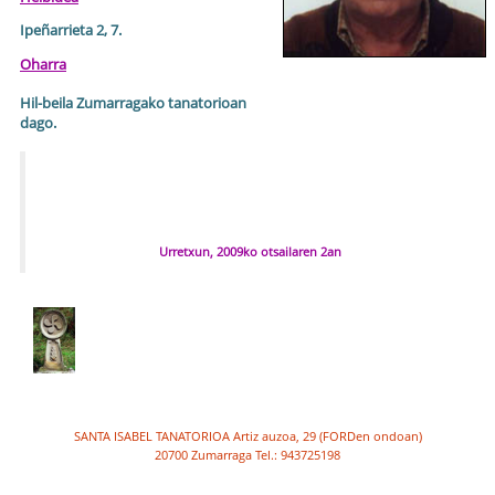
Ipeñarrieta 2, 7.
Oharra
Hil-beila Zumarragako tanatorioan
dago.
Urretxun, 2009ko otsailaren 2an
SANTA ISABEL TANATORIOA Artiz auzoa, 29 (FORDen ondoan)
20700 Zumarraga Tel.: 943725198