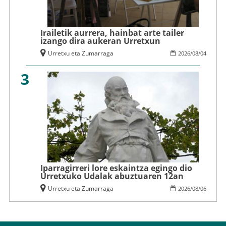
Irailetik aurrera, hainbat arte tailer
izango dira aukeran Urretxun
Urretxu eta Zumarraga
2026
/
08
/
04
3
Iparragirreri lore eskaintza egingo dio
Urretxuko Udalak abuztuaren 12an
Urretxu eta Zumarraga
2026
/
08
/
06