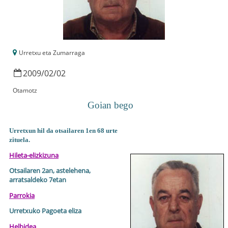
Urretxu eta Zumarraga
2009
/
02
/
02
Otamotz
Goian bego
Urretxun hil da otsailaren 1en 68 urte
zituela.
Hileta-elizkizuna
Otsailaren 2an, astelehena,
arratsaldeko 7etan
Parrokia
Urretxuko Pagoeta eliza
Helbidea