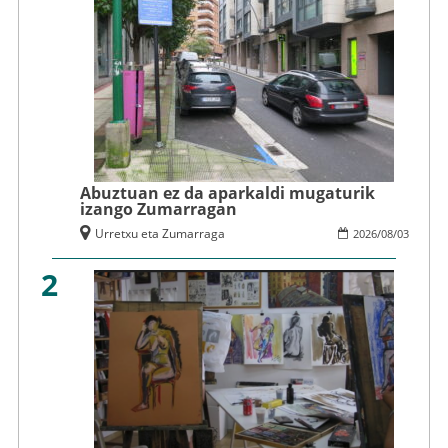
Abuztuan ez da aparkaldi mugaturik
izango Zumarragan
Urretxu eta Zumarraga
2026
/
08
/
03
2