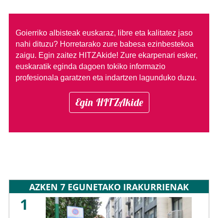
Goierriko albisteak euskaraz, libre eta kalitatez jaso
nahi dituzu?
Horretarako zure babesa ezinbestekoa
zaigu. Egin zaitez HITZAkide!
Zure ekarpenari esker,
euskaratik eginda dagoen tokiko informazio
profesionala garatzen eta indartzen lagunduko duzu.
Egin HITZAkide
AZKEN 7 EGUNETAKO IRAKURRIENAK
1