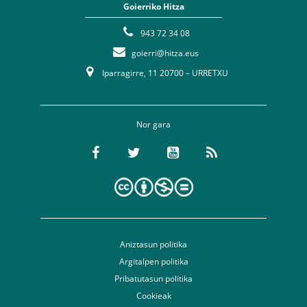
Goierriko Hitza
943 72 34 08
goierri@hitza.eus
Iparragirre, 11 20700 – URRETXU
Nor gara
Aniztasun politika
Argitalpen politika
Pribatutasun politika
Cookieak