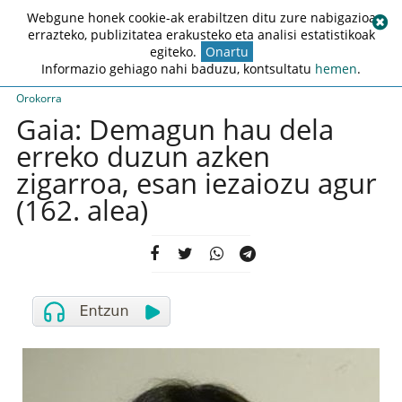
Webgune honek cookie-ak erabiltzen ditu zure nabigazioa
errazteko, publizitatea erakusteko eta analisi estatistikoak
egiteko.
Onartu
Informazio gehiago nahi baduzu, kontsultatu
hemen
.
Orokorra
Gaia: Demagun hau dela
erreko duzun azken
zigarroa, esan iezaiozu agur
(162. alea)