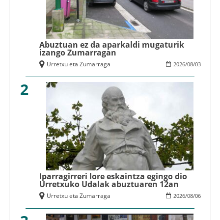
Abuztuan ez da aparkaldi mugaturik
izango Zumarragan
Urretxu eta Zumarraga
2026
/
08
/
03
2
Iparragirreri lore eskaintza egingo dio
Urretxuko Udalak abuztuaren 12an
Urretxu eta Zumarraga
2026
/
08
/
06