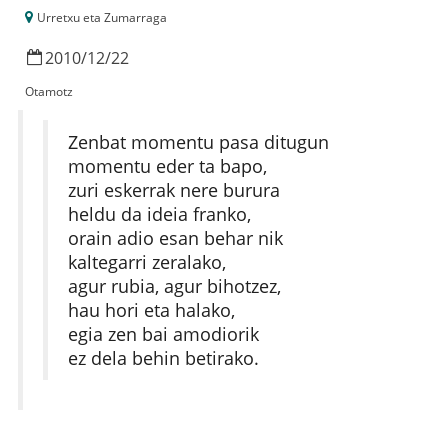
Urretxu eta Zumarraga
2010
/
12
/
22
Otamotz
Zenbat momentu pasa ditugun
momentu eder ta bapo,
zuri eskerrak nere burura
heldu da ideia franko,
orain adio esan behar nik
kaltegarri zeralako,
agur rubia, agur bihotzez,
hau hori eta halako,
egia zen bai amodiorik
ez dela behin betirako.