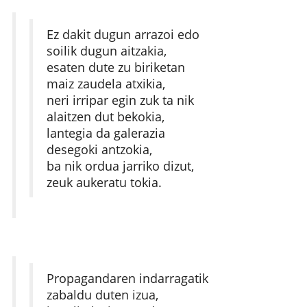
Ez dakit dugun arrazoi edo
soilik dugun aitzakia,
esaten dute zu biriketan
maiz zaudela atxikia,
neri irripar egin zuk ta nik
alaitzen dut bekokia,
lantegia da galerazia
desegoki antzokia,
ba nik ordua jarriko dizut,
zeuk aukeratu tokia.
Propagandaren indarragatik
zabaldu duten izua,