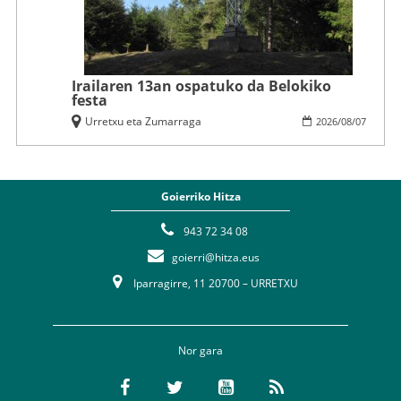
Irailaren 13an ospatuko da Belokiko
festa
Urretxu eta Zumarraga
2026
/
08
/
07
Goierriko Hitza
943 72 34 08
goierri@hitza.eus
Iparragirre, 11 20700 – URRETXU
Nor gara