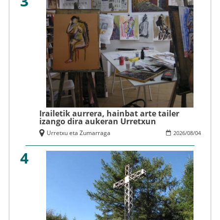
3
Irailetik aurrera, hainbat arte tailer
izango dira aukeran Urretxun
Urretxu eta Zumarraga
2026
/
08
/
04
4