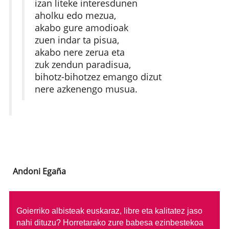
izan liteke interesdunen
aholku edo mezua,
akabo gure amodioak
zuen indar ta pisua,
akabo nere zerua eta
zuk zendun paradisua,
bihotz-bihotzez emango dizut
nere azkenengo musua.
Andoni Egaña
Goierriko albisteak euskaraz, libre eta kalitatez jaso
nahi dituzu?
Horretarako zure babesa ezinbestekoa