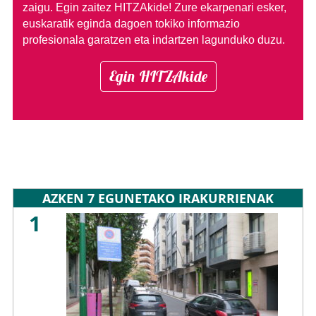
zaigu. Egin zaitez HITZAkide!
Zure ekarpenari esker,
euskaratik eginda dagoen tokiko informazio
profesionala garatzen eta indartzen lagunduko duzu.
Egin HITZAkide
AZKEN 7 EGUNETAKO IRAKURRIENAK
1