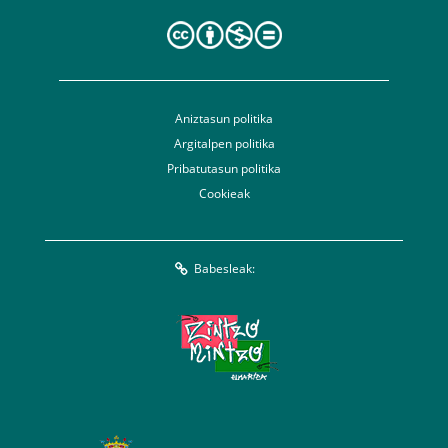
Aniztasun politika
Argitalpen politika
Pribatutasun politika
Cookieak
Babesleak: