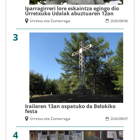
Iparragirreri lore eskaintza egingo dio
Urretxuko Udalak abuztuaren 12an
Urretxu eta Zumarraga
2026
/
08
/
06
3
Irailaren 13an ospatuko da Belokiko
festa
Urretxu eta Zumarraga
2026
/
08
/
07
4