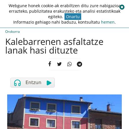
Webgune honek cookie-ak erabiltzen ditu zure nabigazioa
errazteko, publizitatea erakusteko eta analisi estatistikoak
egiteko.
Onartu
Informazio gehiago nahi baduzu, kontsultatu
hemen
.
Orokorra
Kalebarrenen asfaltatze
lanak hasi dituzte