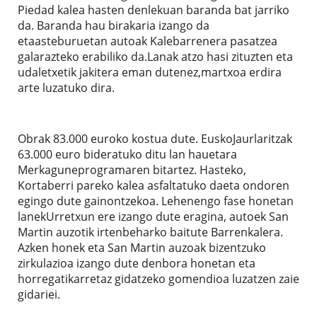
Piedad kalea hasten denlekuan baranda bat jarriko
da. Baranda hau birakaria izango da
etaasteburuetan autoak Kalebarrenera pasatzea
galarazteko erabiliko da.Lanak atzo hasi zituzten eta
udaletxetik jakitera eman dutenez,martxoa erdira
arte luzatuko dira.
Obrak 83.000 euroko kostua dute. EuskoJaurlaritzak
63.000 euro bideratuko ditu lan hauetara
Merkaguneprogramaren bitartez. Hasteko,
Kortaberri pareko kalea asfaltatuko daeta ondoren
egingo dute gainontzekoa. Lehenengo fase honetan
lanekUrretxun ere izango dute eragina, autoek San
Martin auzotik irtenbeharko baitute Barrenkalera.
Azken honek eta San Martin auzoak bizentzuko
zirkulazioa izango dute denbora honetan eta
horregatikarretaz gidatzeko gomendioa luzatzen zaie
gidariei.