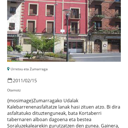
Urretxu eta Zumarraga
2011
/
02
/
15
Otamotz
{mosimage}Zumarragako Udalak
Kalebarrenenasfaltatze lanak hasi zituen atzo. Bi dira
asfaltatuko dituztenguneak, bata Kortaberri
tabernaren alboan dagoena eta bestea
Soraluzekalearekin gurutzatzen den gunea. Gainera,