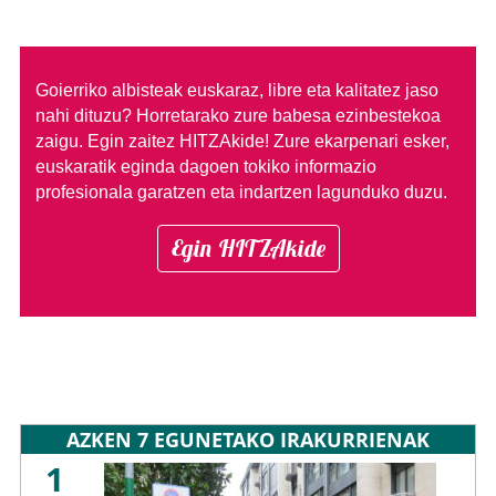
Goierriko albisteak euskaraz, libre eta kalitatez jaso
nahi dituzu?
Horretarako zure babesa ezinbestekoa
zaigu. Egin zaitez HITZAkide!
Zure ekarpenari esker,
euskaratik eginda dagoen tokiko informazio
profesionala garatzen eta indartzen lagunduko duzu.
Egin HITZAkide
AZKEN 7 EGUNETAKO IRAKURRIENAK
1