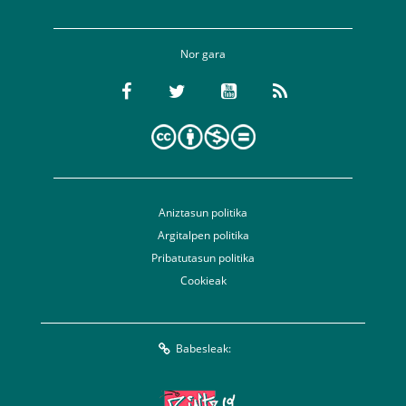
Nor gara
Aniztasun politika
Argitalpen politika
Pribatutasun politika
Cookieak
Babesleak: