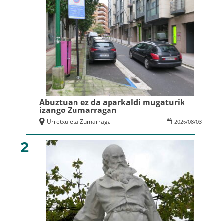
Abuztuan ez da aparkaldi mugaturik
izango Zumarragan
Urretxu eta Zumarraga
2026
/
08
/
03
2