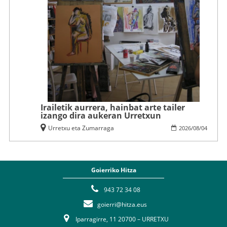
Irailetik aurrera, hainbat arte tailer
izango dira aukeran Urretxun
Urretxu eta Zumarraga
2026
/
08
/
04
Goierriko Hitza
943 72 34 08
goierri@hitza.eus
Iparragirre, 11 20700 – URRETXU