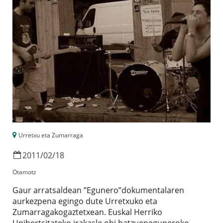
Urretxu eta Zumarraga
2011
/
02
/
18
Otamotz
Gaur arratsaldean ”Egunero”dokumentalaren
aurkezpena egingo dute Urretxuko eta
Zumarragakogaztetxean. Euskal Herriko
Unibertsitateko irakasle ohi batzueneguneroko