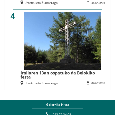
Urretxu eta Zumarraga
2026
/
08
/
04
4
Irailaren 13an ospatuko da Belokiko
festa
Urretxu eta Zumarraga
2026
/
08
/
07
Goierriko Hitza
943 72 34 08