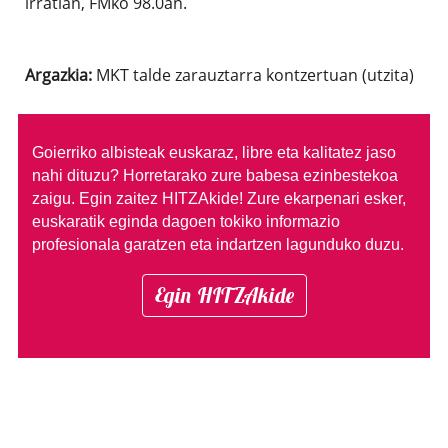
irratian, FMko 98.0an.
Argazkia:
MKT talde zarauztarra kontzertuan (utzita)
Goierriko albisteak euskaraz, libre eta kalitatez jaso
nahi dituzu?
Horretarako zure babesa ezinbestekoa
zaigu. Egin zaitez HITZAkide!
Zure ekarpenari esker,
euskaratik eginda dagoen tokiko informazio
profesionala garatzen eta indartzen lagunduko duzu.
Egin HITZAkide