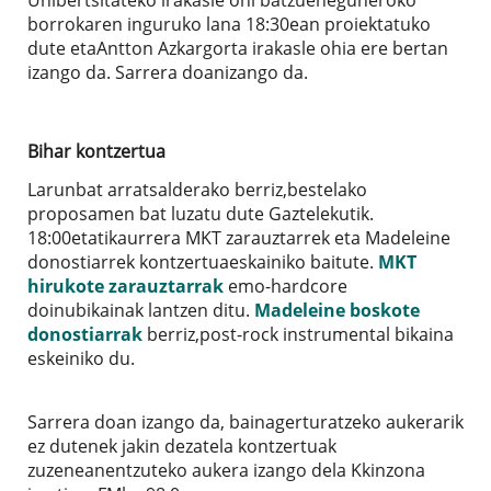
borrokaren inguruko lana 18:30ean proiektatuko
dute etaAntton Azkargorta irakasle ohia ere bertan
izango da. Sarrera doanizango da.
Bihar kontzertua
Larunbat arratsalderako berriz,bestelako
proposamen bat luzatu dute Gaztelekutik.
18:00etatikaurrera MKT zarauztarrek eta Madeleine
donostiarrek kontzertuaeskainiko baitute.
MKT
hirukote zarauztarrak
emo-hardcore
doinubikainak lantzen ditu.
Madeleine boskote
donostiarrak
berriz,post-rock instrumental bikaina
eskeiniko du.
Sarrera doan izango da, bainagerturatzeko aukerarik
ez dutenek jakin dezatela kontzertuak
zuzeneanentzuteko aukera izango dela Kkinzona