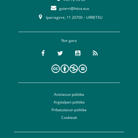
goierri@hitza.eus
Iparragirre, 11 20700 – URRETXU
Nor gara
Aniztasun politika
Argitalpen politika
Pribatutasun politika
Cookieak