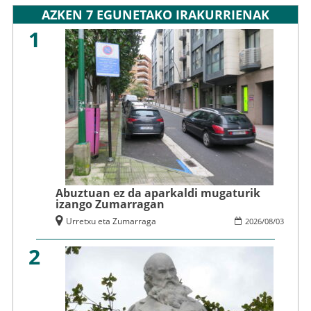
AZKEN 7 EGUNETAKO IRAKURRIENAK
1
Abuztuan ez da aparkaldi mugaturik
izango Zumarragan
Urretxu eta Zumarraga
2026
/
08
/
03
2