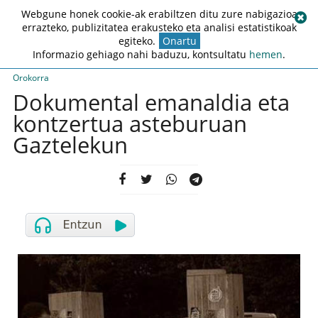
Webgune honek cookie-ak erabiltzen ditu zure nabigazioa
errazteko, publizitatea erakusteko eta analisi estatistikoak
egiteko.
Onartu
Informazio gehiago nahi baduzu, kontsultatu
hemen
.
Orokorra
Dokumental emanaldia eta
kontzertua asteburuan
Gaztelekun