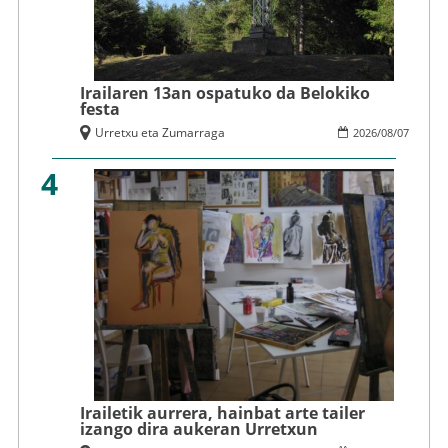
Irailaren 13an ospatuko da Belokiko
festa
Urretxu eta Zumarraga
2026
/
08
/
07
4
Irailetik aurrera, hainbat arte tailer
izango dira aukeran Urretxun