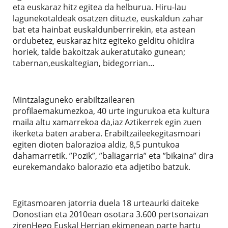
eta euskaraz hitz egitea da helburua. Hiru-lau
lagunekotaldeak osatzen dituzte, euskaldun zahar
bat eta hainbat euskaldunberrirekin, eta astean
ordubetez, euskaraz hitz egiteko gelditu ohidira
horiek, talde bakoitzak aukeratutako gunean;
tabernan,euskaltegian, bidegorrian…
Mintzalaguneko erabiltzailearen
profilaemakumezkoa, 40 urte ingurukoa eta kultura
maila altu xamarrekoa da,iaz Aztikerrek egin zuen
ikerketa baten arabera. Erabiltzaileekegitasmoari
egiten dioten balorazioa aldiz, 8,5 puntukoa
dahamarretik. ”Pozik”, ”baliagarria” eta ”bikaina” dira
eurekemandako balorazio eta adjetibo batzuk.
Egitasmoaren jatorria duela 18 urteaurki daiteke
Donostian eta 2010ean osotara 3.600 pertsonaizan
zirenHego Euskal Herrian ekimenean parte hartu