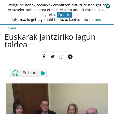
Webgune honek cookie-ak erabiltzen ditu zure nabigazioa
errazteko, publizitatea erakusteko eta analisi estatistikoak
egiteko.
Onartu
Informazio gehiago nahi baduzu, kontsultatu
hemen
.
Euskara
Euskarak jantziriko lagun
taldea