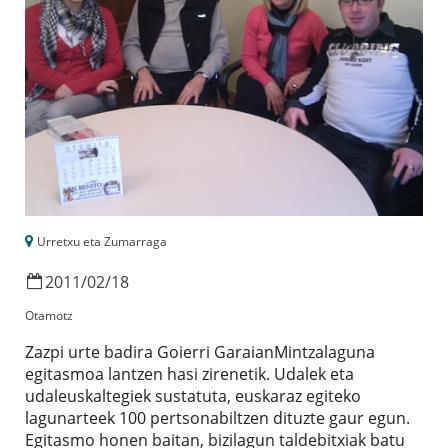
Urretxu eta Zumarraga
2011
/
02
/
18
Otamotz
Zazpi urte badira Goierri GaraianMintzalaguna
egitasmoa lantzen hasi zirenetik. Udalek eta
udaleuskaltegiek sustatuta, euskaraz egiteko
lagunarteek 100 pertsonabiltzen dituzte gaur egun.
Egitasmo honen baitan, bizilagun taldebitxiak batu