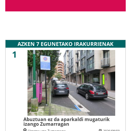
AZKEN 7 EGUNETAKO IRAKURRIENAK
1
Abuztuan ez da aparkaldi mugaturik
izango Zumarragan
Urretxu eta Zumarraga
2026
/
08
/
03