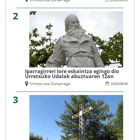
2
Iparragirreri lore eskaintza egingo dio
Urretxuko Udalak abuztuaren 12an
Urretxu eta Zumarraga
2026
/
08
/
06
3