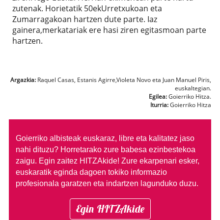
zutenak. Horietatik 50ekUrretxukoan eta
Zumarragakoan hartzen dute parte. Iaz
gainera,merkatariak ere hasi ziren egitasmoan parte
hartzen.
Argazkia:
Raquel Casas, Estanis Agirre,Violeta Novo eta Juan Manuel Piris,
euskaltegian.
Egilea:
Goierriko Hitza.
Iturria:
Goierriko Hitza
Goierriko albisteak euskaraz, libre eta kalitatez jaso
nahi dituzu?
Horretarako zure babesa ezinbestekoa
zaigu. Egin zaitez HITZAkide!
Zure ekarpenari esker,
euskaratik eginda dagoen tokiko informazio
profesionala garatzen eta indartzen lagunduko duzu.
Egin HITZAkide