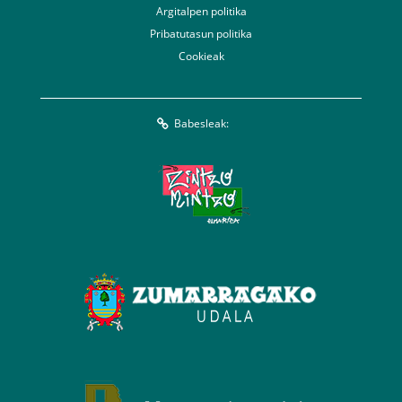
Argitalpen politika
Pribatutasun politika
Cookieak
Babesleak: