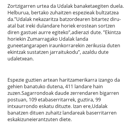
Zortzigarren urtea da Udalak banaketaegiten duela.
Helburua, bertako zuhaitzen espezieak bultzatzea
da.”Udalak nekazaritza batzordearen bitartez diru-
atal bat ireki dulandare horiek erostean sortzen
diren gastuei aurre egiteko”,adierazi dute. ”Ekintza
horiekin Zumarragako Udalak landa
guneetangarapen iraunkorrarekin zerikusia duten
ekintzak sustatzen jarraitukodu”, azaldu dute
udaletxean.
Espezie guztien artean haritzamerikarra izango da
gehien banatuko dutena, 411 landare hain
zuzen.Sagarrondoak daude zerrendaren bigarren
postuan, 109 etabaserritarrek, guztira, 99
intxaurrondo eskatu dituzte. Izan ere,Udalak
banatzen dituen zuhaitz landareak baserritarren
eskakizuneierantzuten diete.