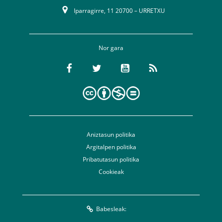
Iparragirre, 11 20700 – URRETXU
Nor gara
Aniztasun politika
Argitalpen politika
Pribatutasun politika
Cookieak
Babesleak: