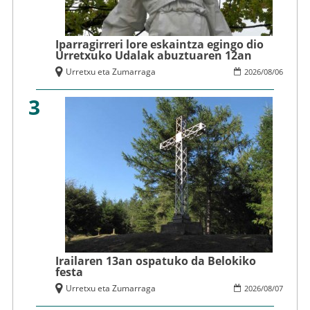
Iparragirreri lore eskaintza egingo dio
Urretxuko Udalak abuztuaren 12an
Urretxu eta Zumarraga
2026
/
08
/
06
3
Irailaren 13an ospatuko da Belokiko
festa
Urretxu eta Zumarraga
2026
/
08
/
07