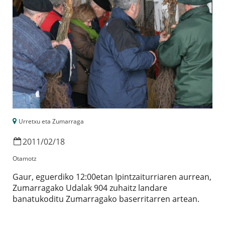
Urretxu eta Zumarraga
2011
/
02
/
18
Otamotz
Gaur, eguerdiko 12:00etan Ipintzaiturriaren aurrean,
Zumarragako Udalak 904 zuhaitz landare
banatukoditu Zumarragako baserritarren artean.