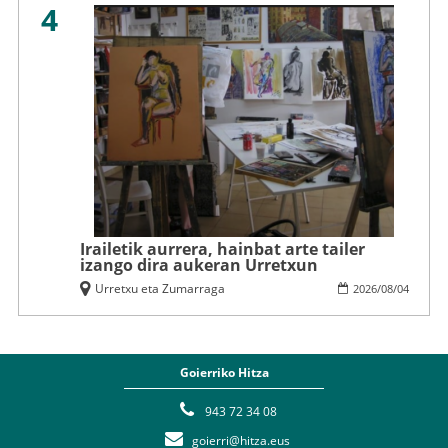
4
Irailetik aurrera, hainbat arte tailer
izango dira aukeran Urretxun
Urretxu eta Zumarraga
2026
/
08
/
04
Goierriko Hitza
943 72 34 08
goierri@hitza.eus