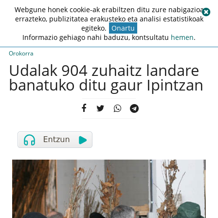
Webgune honek cookie-ak erabiltzen ditu zure nabigazioa
errazteko, publizitatea erakusteko eta analisi estatistikoak
egiteko.
Onartu
Informazio gehiago nahi baduzu, kontsultatu
hemen
.
Orokorra
Udalak 904 zuhaitz landare
banatuko ditu gaur Ipintzan