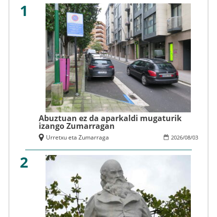
1
Abuztuan ez da aparkaldi mugaturik
izango Zumarragan
Urretxu eta Zumarraga
2026
/
08
/
03
2