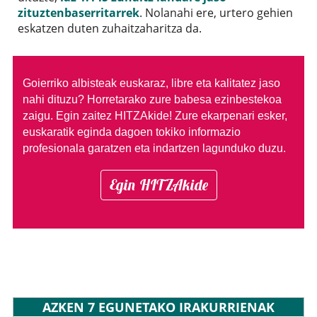
zituztenbaserritarrek
. Nolanahi ere, urtero gehien
eskatzen duten zuhaitzaharitza da.
Goierriko albisteak euskaraz, libre eta kalitatez jaso
nahi dituzu?
Horretarako zure babesa ezinbestekoa
zaigu. Egin zaitez HITZAkide!
Zure ekarpenari esker,
euskaratik eginda dagoen tokiko informazio
profesionala garatzen eta indartzen lagunduko duzu.
Egin HITZAkide
AZKEN 7 EGUNETAKO IRAKURRIENAK