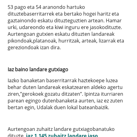
53 pago eta 54 aranondo hartuko
dituztebaserritarrek eta bertako hogei haritz eta
gaztainondo eskatu dituzteguztien artean. Hamar
urki, udareondo eta kiwi inguru ere jasokodituzte.
Aurtengoan gutxien eskatu dituzten landareak
pikondoak,platanoak, hurritzak, arteak, lizarrak eta
gereziondoak izan dira.
Iaz baino landare gutxiago
Iazko banaketan baserritarrak haztekoepe luzea
behar duten landareak eskatzearen aldeko agertu
ziren,”gerokoek gozatu ditzaten”. Ipintza iturriaren
parean egingo dutenbanaketa aurten, iaz ez zuten
bertan egin, Udalak duen lokal bateanbaizik.
Aurtengoan zuhaitz landare gutxiagobanatuko
dituzte,
iaz 1.145 zuhaitz landare jaso