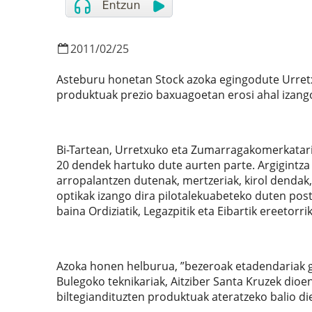
2011
/
02
/
25
Asteburu honetan Stock azoka egingodute Urretx
produktuak prezio baxuagoetan erosi ahal izang
Bi-Tartean, Urretxuko eta Zumarragakomerkatarie
20 dendek hartuko dute aurten parte. Argigintza
arropalantzen dutenak, mertzeriak, kirol dendak,
optikak izango dira pilotalekuabeteko duten post
baina Ordiziatik, Legazpitik eta Eibartik ereetorri
Azoka honen helburua, ”bezeroak etadendariak g
Bulegoko teknikariak, Aitziber Santa Kruzek dioe
biltegiandituzten produktuak ateratzeko balio d