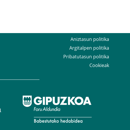
Aniztasun politika
Argitalpen politika
Pribatutasun politika
Cookieak