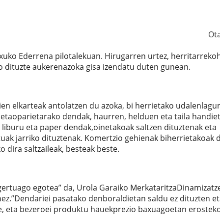
Ot
uko Ederrena pilotalekuan. Hirugarren urtez, herritarreko
o dituzte aukerenazoka gisa izendatu duten gunean.
n elkarteak antolatzen du azoka, bi herrietako udalenlagun
 etaoparietarako dendak, haurren, helduen eta taila handie
 liburu eta paper dendak,oinetakoak saltzen dituztenak eta
uak jarriko dituztenak. Komertzio gehienak biherrietakoak d
ko dira saltzaileak, besteak beste.
ertuago egotea” da, Urola Garaiko MerkataritzaDinamizatz
nez.”Dendariei pasatako denboraldietan saldu ez dituzten e
ie, eta bezeroei produktu hauekprezio baxuagoetan erosteko