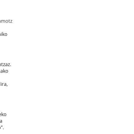
amotz
hiko
tzaz.
tako
ira,
eko
ta
”.