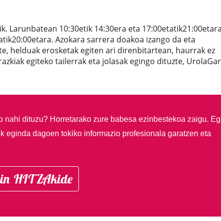
. Larunbatean 10:30etik 14:30era eta 17:00etatik21:00etara
tatik20:00etara. Azokara sarrera doakoa izango da eta
e, helduak erosketak egiten ari direnbitartean, haurrak ez
kiak egiteko tailerrak eta jolasak egingo dituzte, UrolaGa
so nahi dituzu?
Horretarako zure babesa ezinbestekoa zaigu. Eg
ik eginda dagoen tokiko informazio profesionala garatzen eta
in HITZAkide