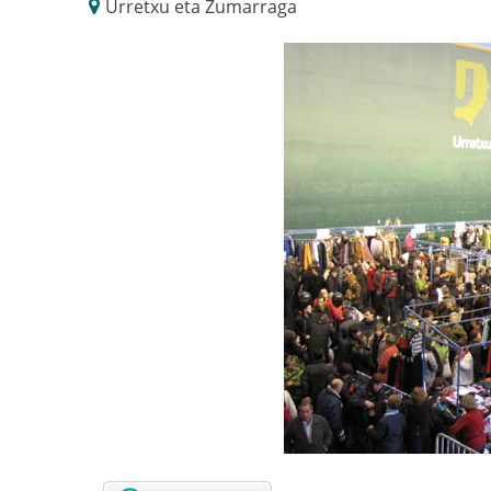
Urretxu eta Zumarraga