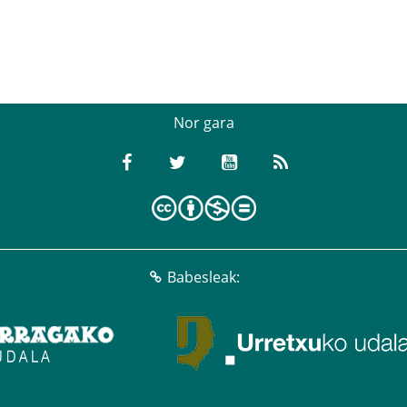
Nor gara
Babesleak: