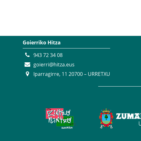
Goierriko Hitza
943 72 34 08
goierri@hitza.eus
Iparragirre, 11 20700 – URRETXU