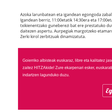
Azoka larunbatean eta igandean egongoda zabalik
Igandean berriz, 11:00etatik 14:30era eta 17:00e
txikienentzako guneberezi bat ere prestatuko dut
daitezen aspertu. Aurpegiak margotzeko etamarraz
Zerki kirol zerbitzuak dinamizatuta.
Goierriko albisteak euskaraz, libre eta kalitatez ja
zaitez HITZAkide!
Zure ekarpenari esker, euskarat
indartzen lagunduko duzu.
Eg