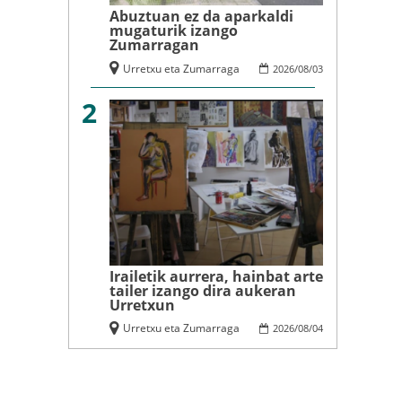
Abuztuan ez da aparkaldi
mugaturik izango
Zumarragan
Urretxu eta Zumarraga
2026
/
08
/
03
2
Irailetik aurrera, hainbat arte
tailer izango dira aukeran
Urretxun
Urretxu eta Zumarraga
2026
/
08
/
04