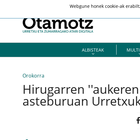
Webgune honek cookie-ak erabiltze
ALBISTEAK
MULTI
Orokorra
Hirugarren ''aukeren
asteburuan Urretxu