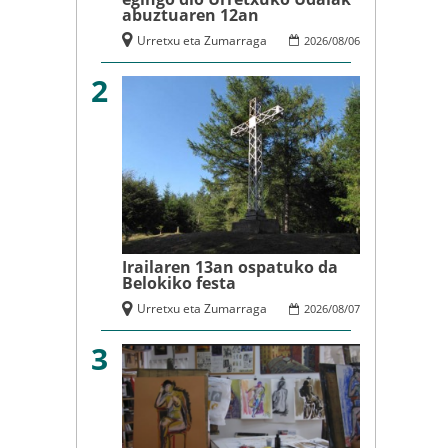
abuztuaren 12an
Urretxu eta Zumarraga
2026
/
08
/
06
2
Irailaren 13an ospatuko da
Belokiko festa
Urretxu eta Zumarraga
2026
/
08
/
07
3