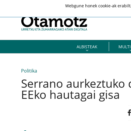
Webgune honek cookie-ak erabiltze
ALBISTEAK
MULTI
Politika
Serrano aurkeztuko 
EEko hautagai gisa