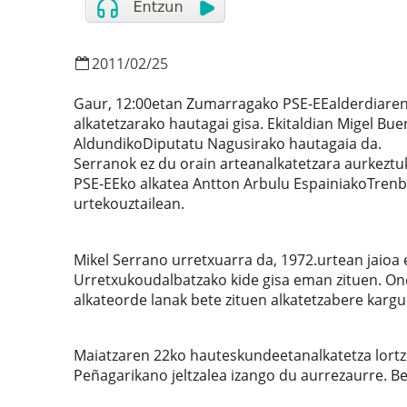
2011
/
02
/
25
Gaur, 12:00etan Zumarragako PSE-EEalderdiaren 
alkatetzarako hautagai gisa. Ekitaldian Migel Bu
AldundikoDiputatu Nagusirako hautagaia da.
Serranok ez du orain arteanalkatetzara aurkeztuk
PSE-EEko alkatea Antton Arbulu EspainiakoTrenb
urtekouztailean.
Mikel Serrano urretxuarra da, 1972.urtean jaioa 
Urretxukoudalbatzako kide gisa eman zituen. O
alkateorde lanak bete zituen alkatetzabere kargu
Maiatzaren 22ko hauteskundeetanalkatetza lortz
Peñagarikano jeltzalea izango du aurrezaurre. Bes