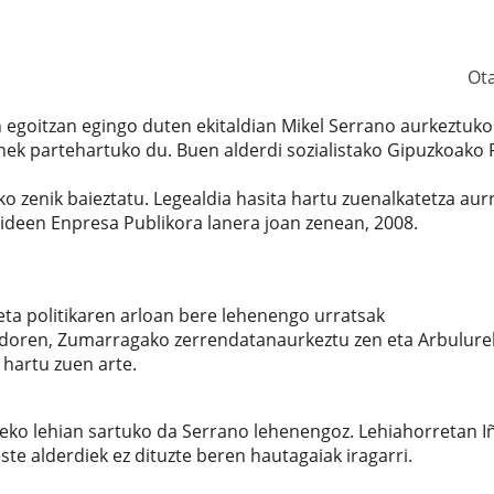
Ot
egoitzan egingo duten ekitaldian Mikel Serrano aurkeztuk
enek partehartuko du. Buen alderdi sozialistako Gipuzkoako 
o zenik baieztatu. Legealdia hasita hartu zuenalkatetza aur
ideen Enpresa Publikora lanera joan zenean, 2008.
eta politikaren arloan bere lehenengo urratsak
ndoren, Zumarragako zerrendatanaurkeztu zen eta Arbulure
 hartu zuen arte.
eko lehian sartuko da Serrano lehenengoz. Lehiahorretan I
te alderdiek ez dituzte beren hautagaiak iragarri.