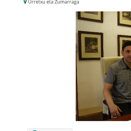
Urretxu eta Zumarraga