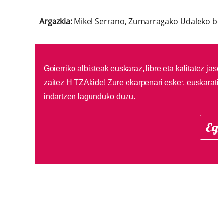
Argazkia:
Mikel Serrano, Zumarragako Udaleko b
Goierriko albisteak euskaraz, libre eta kalitatez ja
zaitez HITZAkide!
Zure ekarpenari esker, euskarat
indartzen lagunduko duzu.
Eg