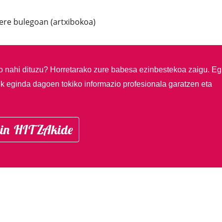
ere bulegoan (artxibokoa)
so nahi dituzu?
Horretarako zure babesa ezinbestekoa zaigu. Eg
ik eginda dagoen tokiko informazio profesionala garatzen eta
in HITZAkide