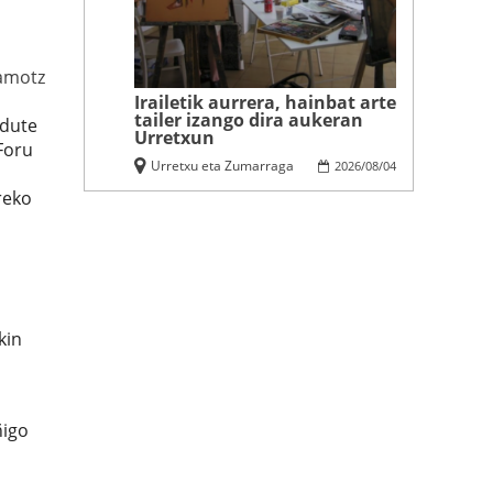
amotz
Irailetik aurrera, hainbat arte
tailer izango dira aukeran
odute
Urretxun
Foru
Urretxu eta Zumarraga
2026
/
08
/
04
reko
kin
ñigo