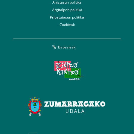
Aniztasun politika
Argitalpen politika
Pribatutasun politika
Cookieak
Babesleak: