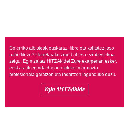
Goierriko albisteak euskaraz, libre eta kalitatez jaso
nahi dituzu?
Horretarako zure babesa ezinbestekoa
zaigu. Egin zaitez HITZAkide!
Zure ekarpenari esker,
euskaratik eginda dagoen tokiko informazio
profesionala garatzen eta indartzen lagunduko duzu.
Egin HITZAkide