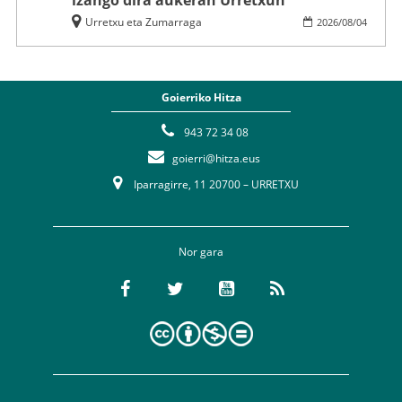
izango dira aukeran Urretxun
Urretxu eta Zumarraga
2026
/
08
/
04
Goierriko Hitza
943 72 34 08
goierri@hitza.eus
Iparragirre, 11 20700 – URRETXU
Nor gara