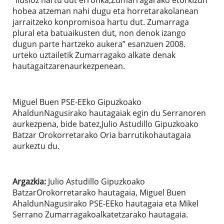
hobea atzeman nahi dugu eta horretarakolanean
jarraitzeko konpromisoa hartu dut. Zumarraga
plural eta batuaikusten dut, non denok izango
dugun parte hartzeko aukera” esanzuen 2008.
urteko uztailetik Zumarragako alkate denak
hautagaitzarenaurkezpenean.
Miguel Buen PSE-EEko Gipuzkoako
AhaldunNagusirako hautagaiak egin du Serranoren
aurkezpena, bide batez,Julio Astudillo Gipuzkoako
Batzar Orokorretarako Oria barrutikohautagaia
aurkeztu du.
Argazkia:
Julio Astudillo Gipuzkoako
BatzarOrokorretarako hautagaia, Miguel Buen
AhaldunNagusirako PSE-EEko hautagaia eta Mikel
Serrano Zumarragakoalkatetzarako hautagaia.