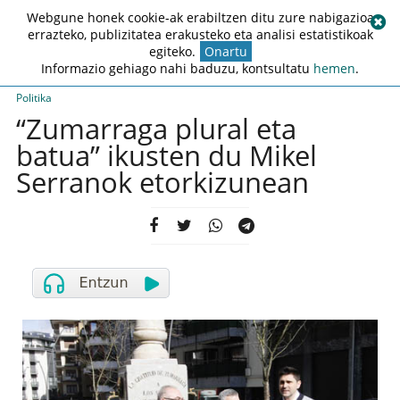
Webgune honek cookie-ak erabiltzen ditu zure nabigazioa
errazteko, publizitatea erakusteko eta analisi estatistikoak
egiteko.
Onartu
Informazio gehiago nahi baduzu, kontsultatu
hemen
.
Politika
“Zumarraga plural eta
batua” ikusten du Mikel
Serranok etorkizunean