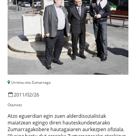
Urretxu eta Zumarraga
2011
/
02
/
26
Otamotz
Atzo eguerdian egin zuen alderdisozialistak
maiatzean egingo diren hauteskundeetarako
Zumarragakobere hautagaiaren aurkezpen ofiziala.
“Ilusioz hartu dut erronka,Zumarragarako etorkizun