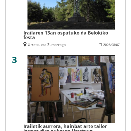
Irailaren 13an ospatuko da Belokiko
festa
Urretxu eta Zumarraga
2026
/
08
/
07
3
Irailetik aurrera, hainbat arte tailer