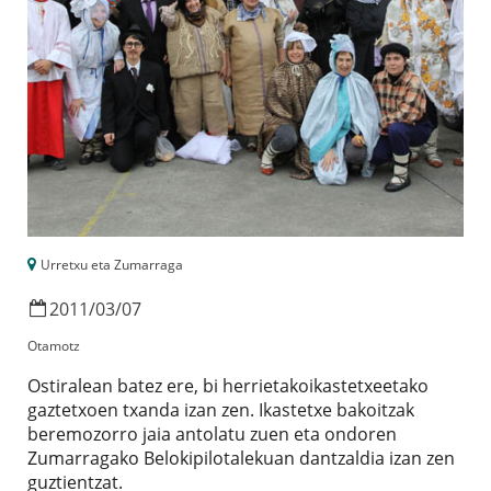
Urretxu eta Zumarraga
2011
/
03
/
07
Otamotz
Ostiralean batez ere, bi herrietakoikastetxeetako
gaztetxoen txanda izan zen. Ikastetxe bakoitzak
beremozorro jaia antolatu zuen eta ondoren
Zumarragako Belokipilotalekuan dantzaldia izan zen
guztientzat.