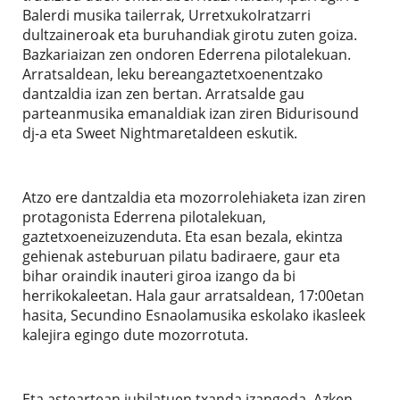
Balerdi musika tailerrak, UrretxukoIratzarri
dultzaineroak eta buruhandiak girotu zuten goiza.
Bazkariaizan zen ondoren Ederrena pilotalekuan.
Arratsaldean, leku bereangaztetxoenentzako
dantzaldia izan zen bertan. Arratsalde gau
parteanmusika emanaldiak izan ziren Bidurisound
dj-a eta Sweet Nightmaretaldeen eskutik.
Atzo ere dantzaldia eta mozorrolehiaketa izan ziren
protagonista Ederrena pilotalekuan,
gaztetxoeneizuzenduta. Eta esan bezala, ekintza
gehienak asteburuan pilatu badiraere, gaur eta
bihar oraindik inauteri giroa izango da bi
herrikokaleetan. Hala gaur arratsaldean, 17:00etan
hasita, Secundino Esnaolamusika eskolako ikasleek
kalejira egingo dute mozorrotuta.
Eta asteartean jubilatuen txanda izangoda. Azken