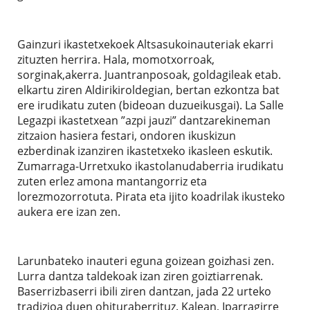
Gainzuri ikastetxekoek Altsasukoinauteriak ekarri
zituzten herrira. Hala, momotxorroak,
sorginak,akerra. Juantranposoak, goldagileak etab.
elkartu ziren Aldirikiroldegian, bertan ezkontza bat
ere irudikatu zuten (bideoan duzueikusgai). La Salle
Legazpi ikastetxean ”azpi jauzi” dantzarekineman
zitzaion hasiera festari, ondoren ikuskizun
ezberdinak izanziren ikastetxeko ikasleen eskutik.
Zumarraga-Urretxuko ikastolanudaberria irudikatu
zuten erlez amona mantangorriz eta
lorezmozorrotuta. Pirata eta ijito koadrilak ikusteko
aukera ere izan zen.
Larunbateko inauteri eguna goizean goizhasi zen.
Lurra dantza taldekoak izan ziren goiztiarrenak.
Baserrizbaserri ibili ziren dantzan, jada 22 urteko
tradizioa duen ohituraberrituz. Kalean, Iparragirre