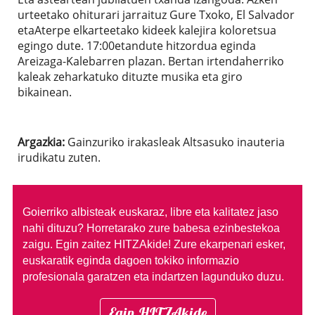
urteetako ohiturari jarraituz Gure Txoko, El Salvador
etaAterpe elkarteetako kideek kalejira koloretsua
egingo dute. 17:00etandute hitzordua eginda
Areizaga-Kalebarren plazan. Bertan irtendaherriko
kaleak zeharkatuko dituzte musika eta giro
bikainean.
Argazkia:
Gainzuriko irakasleak Altsasuko inauteria
irudikatu zuten.
Goierriko albisteak euskaraz, libre eta kalitatez jaso
nahi dituzu?
Horretarako zure babesa ezinbestekoa
zaigu. Egin zaitez HITZAkide!
Zure ekarpenari esker,
euskaratik eginda dagoen tokiko informazio
profesionala garatzen eta indartzen lagunduko duzu.
Egin HITZAkide