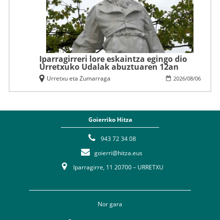
Iparragirreri lore eskaintza egingo dio
Urretxuko Udalak abuztuaren 12an
Urretxu eta Zumarraga
2026
/
08
/
06
Goierriko Hitza
943 72 34 08
goierri@hitza.eus
Iparragirre, 11 20700 – URRETXU
Nor gara