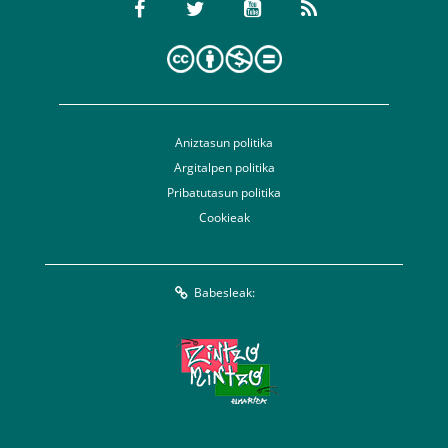
Aniztasun politika
Argitalpen politika
Pribatutasun politika
Cookieak
Babesleak: