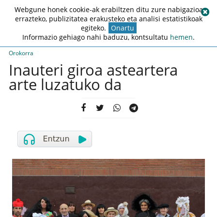
Webgune honek cookie-ak erabiltzen ditu zure nabigazioa
errazteko, publizitatea erakusteko eta analisi estatistikoak
egiteko.
Onartu
Informazio gehiago nahi baduzu, kontsultatu
hemen
.
Orokorra
Inauteri giroa asteartera
arte luzatuko da