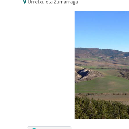
Urretxu eta Zumarraga