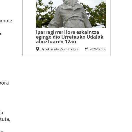
amotz
Iparragirreri lore eskaintza
re
egingo dio Urretxuko Udalak
abuztuaren 12an
Urretxu eta Zumarraga
2026
/
08
/
06
pora
la
tuta,