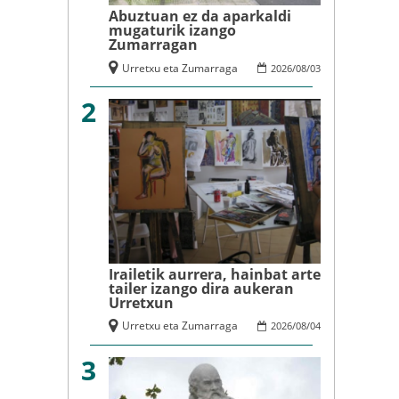
Abuztuan ez da aparkaldi
mugaturik izango
Zumarragan
Urretxu eta Zumarraga
2026
/
08
/
03
2
Irailetik aurrera, hainbat arte
tailer izango dira aukeran
Urretxun
Urretxu eta Zumarraga
2026
/
08
/
04
3