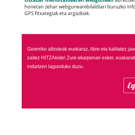
Ostadar menditaldearen webgunean
aurkituko
honetan zehar webguneanibilaldiari buruzko info
GPS fitxategiak eta argazkiak.
Goierriko albisteak euskaraz, libre eta kalitatez ja
zaitez HITZAkide!
Zure ekarpenari esker, euskarat
indartzen lagunduko duzu.
Eg