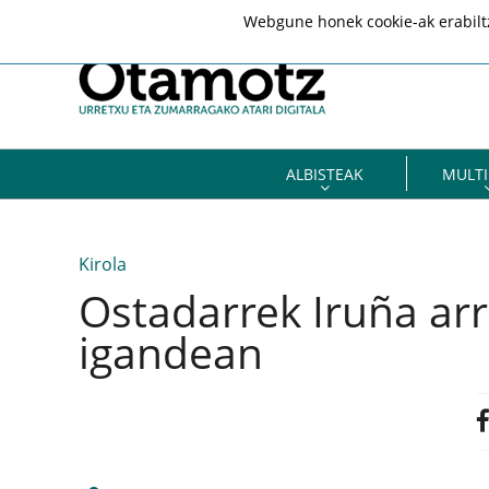
Webgune honek cookie-ak erabiltze
ALBISTEAK
MULTI
Kirola
Ostadarrek Iruña arr
igandean