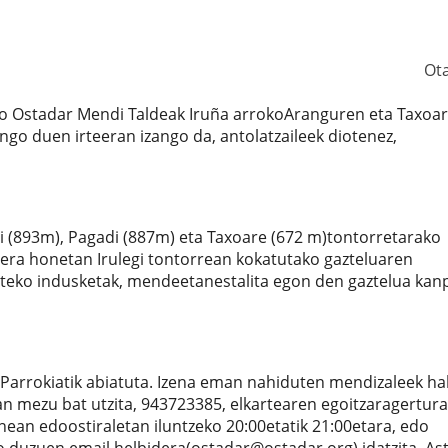
Ot
 Ostadar Mendi Taldeak Iruña arrokoAranguren eta Taxoa
ngo duen irteeran izango da, antolatzaileek diotenez,
egi (893m), Pagadi (887m) eta Taxoare (672 m)tontorretarako
rteera honetan Irulegi tontorrean kokatutako gazteluaren
rteko indusketak, mendeetanestalita egon den gaztelua kan
Parrokiatik abiatuta. Izena eman nahiduten mendizaleek ha
 mezu bat utzita, 943723385, elkartearen egoitzaragertura
ean edoostiraletan iluntzeko 20:00etatik 21:00etara, edo