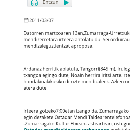
2011
/
03
/
07
Datorren martxoaren 13an,Zumarraga-Urretxuko
mendizerretara irteera antolatu du. Sei orduirau
mendizaleguztientzat aproposa.
Ardanaz herritik abiatuta, Tangorri(845 m), Irul
txangoa egingo dute, Noain herrira iritsi arte.I
hondakinakikusiko dituzte mendizaleek. Azken u
atera dute.
Irteera goizeko7:00etan izango da, Zumarragako 
egin dezakete Ostadar Mendi Taldearentelefonoan
-Zumarragako Kultur Etxean- asteartean, ostegun