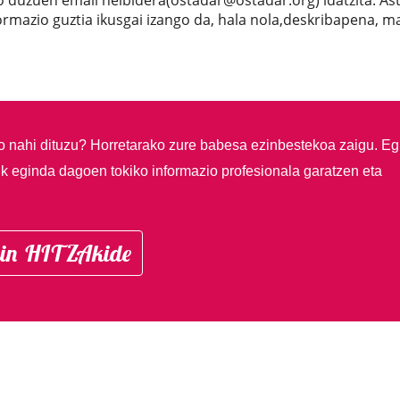
 duzuen email helbidera(ostadar@ostadar.org) idatzita. As
rmazio guztia ikusgai izango da, hala nola,deskribapena, m
so nahi dituzu?
Horretarako zure babesa ezinbestekoa zaigu. Eg
ik eginda dagoen tokiko informazio profesionala garatzen eta
in HITZAkide