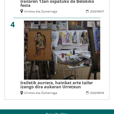
Irailaren 13an ospatuko da Belokiko
festa
Urretxu eta Zumarraga
2026
/
08
/
07
4
Irailetik aurrera, hainbat arte tailer
izango dira aukeran Urretxun
Urretxu eta Zumarraga
2026
/
08
/
04