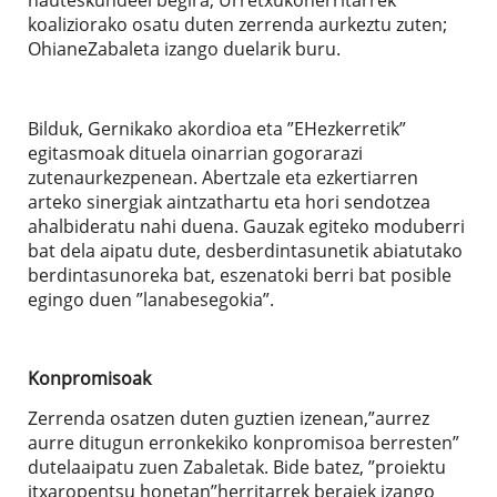
koaliziorako osatu duten zerrenda aurkeztu zuten;
OhianeZabaleta izango duelarik buru.
Bilduk, Gernikako akordioa eta ”EHezkerretik”
egitasmoak dituela oinarrian gogorarazi
zutenaurkezpenean. Abertzale eta ezkertiarren
arteko sinergiak aintzathartu eta hori sendotzea
ahalbideratu nahi duena. Gauzak egiteko moduberri
bat dela aipatu dute, desberdintasunetik abiatutako
berdintasunoreka bat, eszenatoki berri bat posible
egingo duen ”lanabesegokia”.
Konpromisoak
Zerrenda osatzen duten guztien izenean,”aurrez
aurre ditugun erronkekiko konpromisoa berresten”
dutelaaipatu zuen Zabaletak. Bide batez, ”proiektu
itxaropentsu honetan”herritarrek beraiek izango