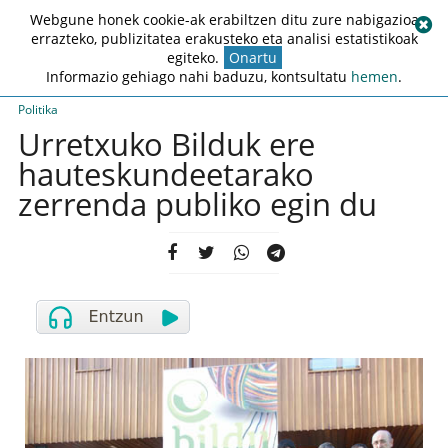
Webgune honek cookie-ak erabiltzen ditu zure nabigazioa
errazteko, publizitatea erakusteko eta analisi estatistikoak
egiteko.
Onartu
Informazio gehiago nahi baduzu, kontsultatu
hemen
.
Politika
Urretxuko Bilduk ere
hauteskundeetarako
zerrenda publiko egin du