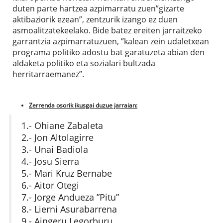
duten parte hartzea azpimarratu zuen”gizarte
aktibaziorik ezean”, zentzurik izango ez duen
asmoalitzatekeelako. Bide batez ereiten jarraitzeko
garrantzia azpimarratuzuen, ”kalean zein udaletxean
programa politiko adostu bat garatuzeta abian den
aldaketa politiko eta sozialari bultzada
herritarraemanez”.
Zerrenda osorik ikusgai duzue jarraian:
1.- Ohiane Zabaleta
2.- Jon Altolagirre
3.- Unai Badiola
4.- Josu Sierra
5.- Mari Kruz Bernabe
6.- Aitor Otegi
7.- Jorge Andueza ”Pitu”
8.- Lierni Asurabarrena
9.- Aingeru Legorburu