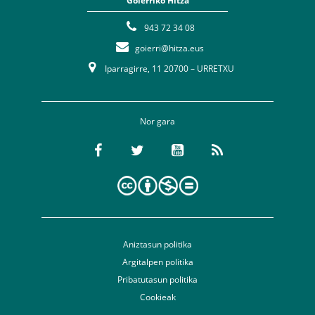
Goierriko Hitza
943 72 34 08
goierri@hitza.eus
Iparragirre, 11 20700 – URRETXU
Nor gara
Aniztasun politika
Argitalpen politika
Pribatutasun politika
Cookieak