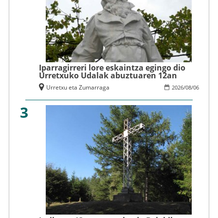
Iparragirreri lore eskaintza egingo dio
Urretxuko Udalak abuztuaren 12an
Urretxu eta Zumarraga
2026
/
08
/
06
3