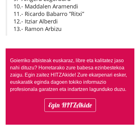
10.- Maddalen Aramendi
11.- Ricardo Babarro ”Ritxi”
12.- Itziar Alberdi
13.- Ramon Arbizu
Goierriko albisteak euskaraz, libre eta kalitatez jaso
nahi dituzu?
Horretarako zure babesa ezinbestekoa
zaigu. Egin zaitez HITZAkide!
Zure ekarpenari esker,
euskaratik eginda dagoen tokiko informazio
profesionala garatzen eta indartzen lagunduko duzu.
Egin HITZAkide