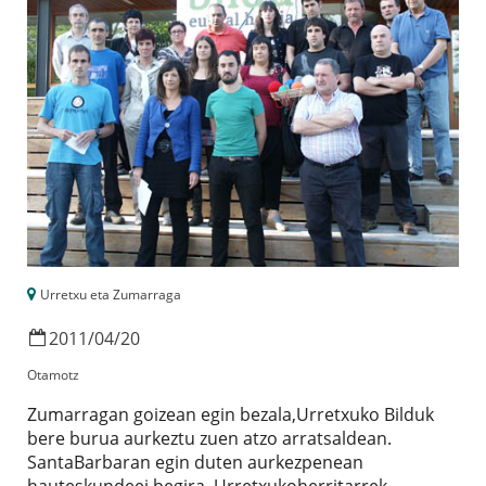
Urretxu eta Zumarraga
2011
/
04
/
20
Otamotz
Zumarragan goizean egin bezala,Urretxuko Bilduk
bere burua aurkeztu zuen atzo arratsaldean.
SantaBarbaran egin duten aurkezpenean
hauteskundeei begira, Urretxukoherritarrek