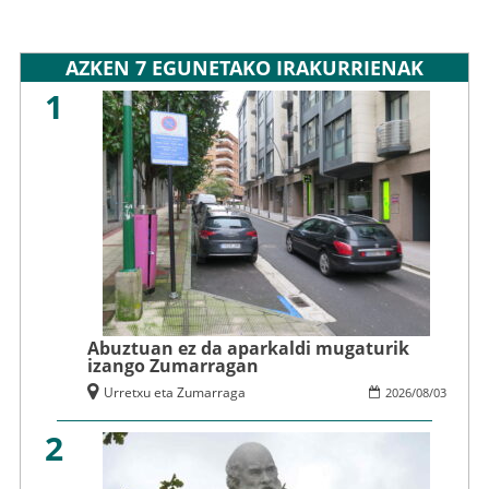
AZKEN 7 EGUNETAKO IRAKURRIENAK
1
Abuztuan ez da aparkaldi mugaturik
izango Zumarragan
Urretxu eta Zumarraga
2026
/
08
/
03
2