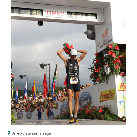
Urretxu eta Zumarraga