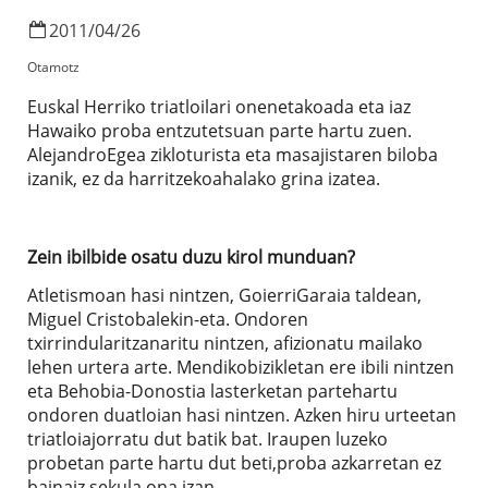
2011
/
04
/
26
Otamotz
Euskal Herriko triatloilari onenetakoada eta iaz
Hawaiko proba entzutetsuan parte hartu zuen.
AlejandroEgea zikloturista eta masajistaren biloba
izanik, ez da harritzekoahalako grina izatea.
Zein ibilbide osatu duzu kirol munduan?
Atletismoan hasi nintzen, GoierriGaraia taldean,
Miguel Cristobalekin-eta. Ondoren
txirrindularitzanaritu nintzen, afizionatu mailako
lehen urtera arte. Mendikobizikletan ere ibili nintzen
eta Behobia-Donostia lasterketan partehartu
ondoren duatloian hasi nintzen. Azken hiru urteetan
triatloiajorratu dut batik bat. Iraupen luzeko
probetan parte hartu dut beti,proba azkarretan ez
bainaiz sekula ona izan.