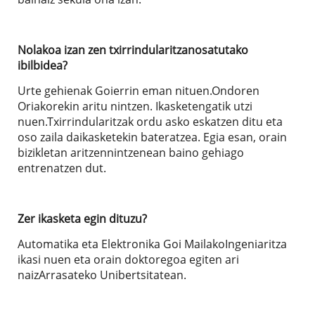
Nolakoa izan zen txirrindularitzanosatutako
ibilbidea?
Urte gehienak Goierrin eman nituen.Ondoren
Oriakorekin aritu nintzen. Ikasketengatik utzi
nuen.Txirrindularitzak ordu asko eskatzen ditu eta
oso zaila daikasketekin bateratzea. Egia esan, orain
bizikletan aritzennintzenean baino gehiago
entrenatzen dut.
Zer ikasketa egin dituzu?
Automatika eta Elektronika Goi MailakoIngeniaritza
ikasi nuen eta orain doktoregoa egiten ari
naizArrasateko Unibertsitatean.