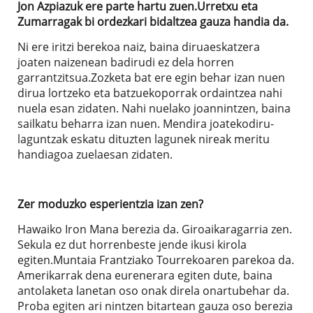
Jon Azpiazuk ere parte hartu zuen.Urretxu eta
Zumarragak bi ordezkari bidaltzea gauza handia da.
Ni ere iritzi berekoa naiz, baina diruaeskatzera
joaten naizenean badirudi ez dela horren
garrantzitsua.Zozketa bat ere egin behar izan nuen
dirua lortzeko eta batzuekoporrak ordaintzea nahi
nuela esan zidaten. Nahi nuelako joannintzen, baina
sailkatu beharra izan nuen. Mendira joatekodiru-
laguntzak eskatu dituzten lagunek nireak meritu
handiagoa zuelaesan zidaten.
Zer moduzko esperientzia izan zen?
Hawaiko Iron Mana berezia da. Giroaikaragarria zen.
Sekula ez dut horrenbeste jende ikusi kirola
egiten.Muntaia Frantziako Tourrekoaren parekoa da.
Amerikarrak dena eurenerara egiten dute, baina
antolaketa lanetan oso onak direla onartubehar da.
Proba egiten ari nintzen bitartean gauza oso berezia