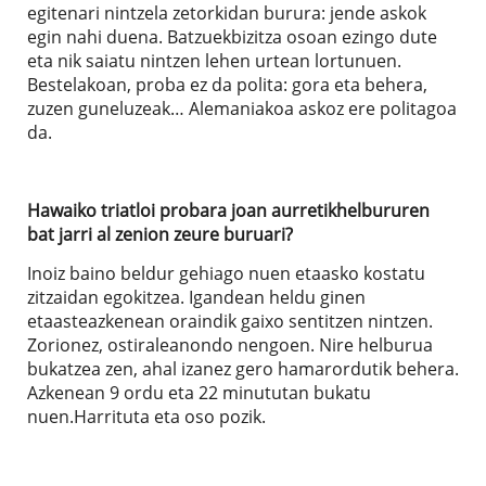
egitenari nintzela zetorkidan burura: jende askok
egin nahi duena. Batzuekbizitza osoan ezingo dute
eta nik saiatu nintzen lehen urtean lortunuen.
Bestelakoan, proba ez da polita: gora eta behera,
zuzen guneluzeak… Alemaniakoa askoz ere politagoa
da.
Hawaiko triatloi probara joan aurretikhelbururen
bat jarri al zenion zeure buruari?
Inoiz baino beldur gehiago nuen etaasko kostatu
zitzaidan egokitzea. Igandean heldu ginen
etaasteazkenean oraindik gaixo sentitzen nintzen.
Zorionez, ostiraleanondo nengoen. Nire helburua
bukatzea zen, ahal izanez gero hamarordutik behera.
Azkenean 9 ordu eta 22 minututan bukatu
nuen.Harrituta eta oso pozik.