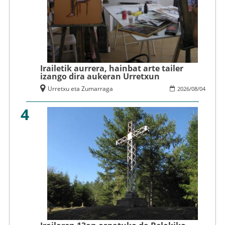
Irailetik aurrera, hainbat arte tailer
izango dira aukeran Urretxun
Urretxu eta Zumarraga
2026
/
08
/
04
4