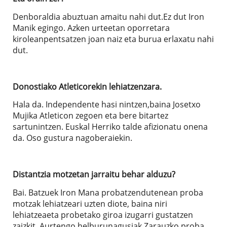
Denboraldia abuztuan amaitu nahi dut.Ez dut Iron
Manik egingo. Azken urteetan oporretara
kiroleanpentsatzen joan naiz eta burua erlaxatu nahi
dut.
Donostiako Atleticorekin lehiatzenzara.
Hala da. Independente hasi nintzen,baina Josetxo
Mujika Atleticon zegoen eta bere bitartez
sartunintzen. Euskal Herriko talde afizionatu onena
da. Oso gustura nagoberaiekin.
Distantzia motzetan jarraitu behar alduzu?
Bai. Batzuek Iron Mana probatzendutenean proba
motzak lehiatzeari uzten diote, baina niri
lehiatzeaeta probetako giroa izugarri gustatzen
zaizkit. Aurtengo helburunagusiak Zarauzko proba