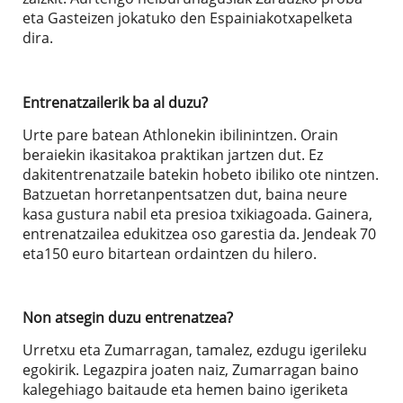
eta Gasteizen jokatuko den Espainiakotxapelketa
dira.
Entrenatzailerik ba al duzu?
Urte pare batean Athlonekin ibilinintzen. Orain
beraiekin ikasitakoa praktikan jartzen dut. Ez
dakitentrenatzaile batekin hobeto ibiliko ote nintzen.
Batzuetan horretanpentsatzen dut, baina neure
kasa gustura nabil eta presioa txikiagoada. Gainera,
entrenatzailea edukitzea oso garestia da. Jendeak 70
eta150 euro bitartean ordaintzen du hilero.
Non atsegin duzu entrenatzea?
Urretxu eta Zumarragan, tamalez, ezdugu igerileku
egokirik. Legazpira joaten naiz, Zumarragan baino
kalegehiago baitaude eta hemen baino igeriketa