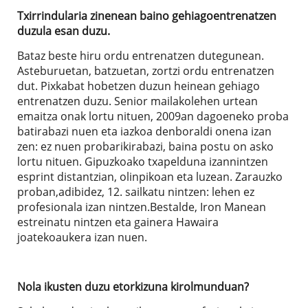
Txirrindularia zinenean baino gehiagoentrenatzen
duzula esan duzu.
Bataz beste hiru ordu entrenatzen dutegunean.
Asteburuetan, batzuetan, zortzi ordu entrenatzen
dut. Pixkabat hobetzen duzun heinean gehiago
entrenatzen duzu. Senior mailakolehen urtean
emaitza onak lortu nituen, 2009an dagoeneko proba
batirabazi nuen eta iazkoa denboraldi onena izan
zen: ez nuen probarikirabazi, baina postu on asko
lortu nituen. Gipuzkoako txapelduna izannintzen
esprint distantzian, olinpikoan eta luzean. Zarauzko
proban,adibidez, 12. sailkatu nintzen: lehen ez
profesionala izan nintzen.Bestalde, Iron Manean
estreinatu nintzen eta gainera Hawaira
joatekoaukera izan nuen.
Nola ikusten duzu etorkizuna kirolmunduan?