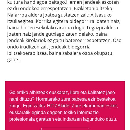
kultura handiagoa baitago.Hemen jendeak askotan
ez du ondokoa errespetatzen. Bizikletanibiltzeko
Nafarroa aldera joatea gustatzen zait: Altsasuko
itzuliaegitea. Korrika egitera bidegorrira joaten naiz,
baina hor eresekulako arazoa dugu. Legazpi aldera
joaten naiz jende gutxiagoizaten delako, baina
jendeak kirolariok ez gaitu batereerrespetatzen. Oso
ondo iruditzen zait jendeak bidegorria
ibiltzekoerabiltzea, baina zabalera osoa okupatu
gabe.
Goierriko albisteak euskaraz, libre eta kalitatez jaso
nahi dituzu?
Horretarako zure babesa ezinbestekoa
zaigu. Egin zaitez HITZAkide!
Zure ekarpenari esker,
euskaratik eginda dagoen tokiko informazio
profesionala garatzen eta indartzen lagunduko duzu.