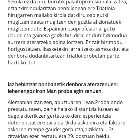
Sekula ez da nire burutik pasatuprofesionala izatea,
ezta txirrindularitzan nenbilenean ere.Triatloia
hirugarren mailako kirola da: diru oso gutxi
mugitzen daeta mugitzen den guztia afizionatuek
mugitzen dute. Espainian osoprofesional gutxi
daude eta gainera gaizki bizi dira: ez dutebizimodua
aurrera ateratzeko adina lortzen. Ez zait bizimodu
horigustatzen. Ikasketekin jarraitzeko asmoa dut eta
denbora dudanbitartean triatloi probetan parte
hartuko dut.
Iaz behintzat nonbaitetik denbora aterazenuen:
lehenengoz Iron Man proba egin zenuen.
Alemanian izan zen, abuztuaren 1ean.Proba ondo
prestatu nuen, baina halako distantzia luzean ez
dagojakiterik zer gertatuko den: esperientzia
dutenentzat ere zaila da.Ordu asko dira eta faktore
askoren menpe gaude: gorputza,bizikleta… Ez
zitzaidan ezer gertatu eta 29. postuan heldu