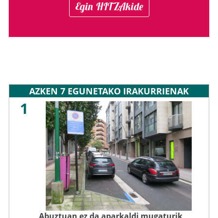
Egin HITZAkide
AZKEN 7 EGUNETAKO IRAKURRIENAK
1
Abuztuan ez da aparkaldi mugaturik