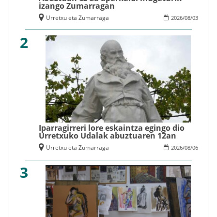
izango Zumarragan
Urretxu eta Zumarraga
2026
/
08
/
03
2
Iparragirreri lore eskaintza egingo dio
Urretxuko Udalak abuztuaren 12an
Urretxu eta Zumarraga
2026
/
08
/
06
3