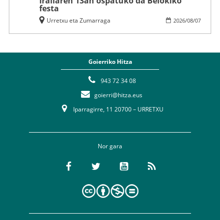
Irailaren 13an ospatuko da Belokiko
festa
Urretxu eta Zumarraga
2026
/
08
/
07
Goierriko Hitza
943 72 34 08
goierri@hitza.eus
Iparragirre, 11 20700 – URRETXU
Nor gara