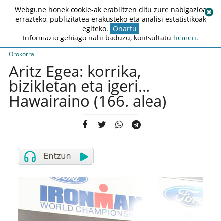
Webgune honek cookie-ak erabiltzen ditu zure nabigazioa
errazteko, publizitatea erakusteko eta analisi estatistikoak
egiteko.
Onartu
Informazio gehiago nahi baduzu, kontsultatu
hemen
.
Orokorra
Aritz Egea: korrika,
bizikletan eta igeri...
Hawairaino (166. alea)