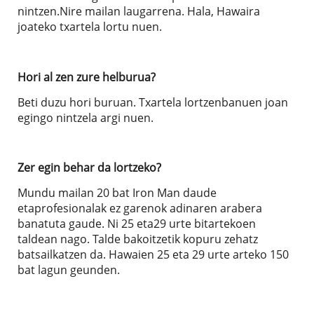
nintzen.Nire mailan laugarrena. Hala, Hawaira
joateko txartela lortu nuen.
Hori al zen zure helburua?
Beti duzu hori buruan. Txartela lortzenbanuen joan
egingo nintzela argi nuen.
Zer egin behar da lortzeko?
Mundu mailan 20 bat Iron Man daude
etaprofesionalak ez garenok adinaren arabera
banatuta gaude. Ni 25 eta29 urte bitartekoen
taldean nago. Talde bakoitzetik kopuru zehatz
batsailkatzen da. Hawaien 25 eta 29 urte arteko 150
bat lagun geunden.