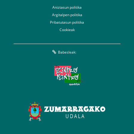
Aniztasun politika
Argitalpen politika
Pribatutasun politika
Cookieak
Babesleak: