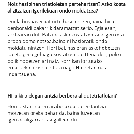
Noiz hasi zinen triatloietan partehartzen? Asko kosta
al zitzaizun igerilekuan ondo moldatzea?
Duela bospasei bat urte hasi nintzen,baina hiru
denboraldi bakarrik daramatzat serio. Egia esan,
zorteaizan dut. Batzuei asko kostatzen zaie igeriketa
proba domeinatzea,baina ni hasieratik ondo
moldatu nintzen. Hori bai, hasieran askohobetzen
da eta gero gehiago kostatzen da. Dena den, poliki-
polikihobetzen ari naiz. Korrikan lortutako
emaitzekin ere harrituta nago.Horretan naiz
indartsuena.
Hiru kirolek garrantzia berbera al dutetriatloian?
Hori distantziaren araberakoa da.Distantzia
motzetan oreka behar da, baina luzeetan
igeriketakgarrantzia galtzen du.