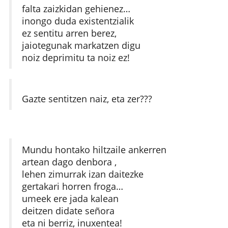
falta zaizkidan gehienez…
inongo duda existentzialik
ez sentitu arren berez,
jaiotegunak markatzen digu
noiz deprimitu ta noiz ez!
Gazte sentitzen naiz, eta zer???
Mundu hontako hiltzaile ankerren
artean dago denbora ,
lehen zimurrak izan daitezke
gertakari horren froga…
umeek ere jada kalean
deitzen didate señora
eta ni berriz, inuxentea!