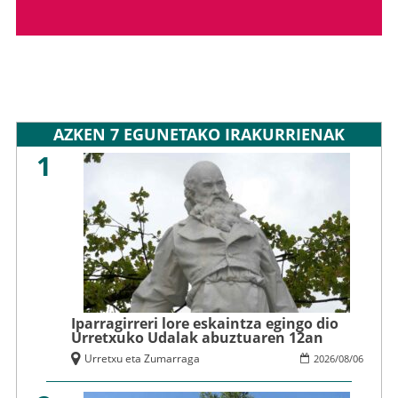
AZKEN 7 EGUNETAKO IRAKURRIENAK
1
Iparragirreri lore eskaintza egingo dio
Urretxuko Udalak abuztuaren 12an
Urretxu eta Zumarraga
2026
/
08
/
06