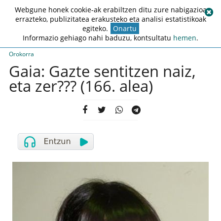
Webgune honek cookie-ak erabiltzen ditu zure nabigazioa
errazteko, publizitatea erakusteko eta analisi estatistikoak
egiteko.
Onartu
Informazio gehiago nahi baduzu, kontsultatu
hemen
.
Orokorra
Gaia: Gazte sentitzen naiz,
eta zer??? (166. alea)