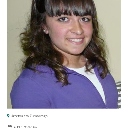
Urretxu eta Zumarraga
2011
/
04
/
26