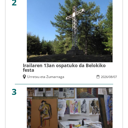
2
Irailaren 13an ospatuko da Belokiko
festa
Urretxu eta Zumarraga
2026
/
08
/
07
3