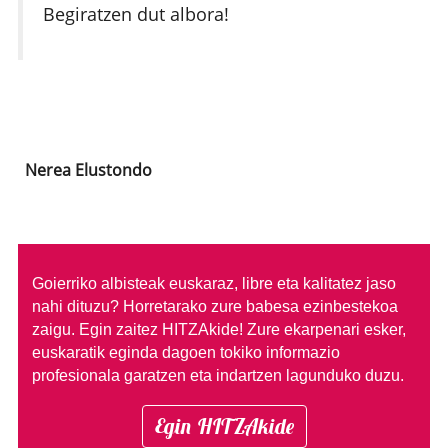
Begiratzen dut albora!
Nerea Elustondo
Goierriko albisteak euskaraz, libre eta kalitatez jaso
nahi dituzu?
Horretarako zure babesa ezinbestekoa
zaigu. Egin zaitez HITZAkide!
Zure ekarpenari esker,
euskaratik eginda dagoen tokiko informazio
profesionala garatzen eta indartzen lagunduko duzu.
Egin HITZAkide