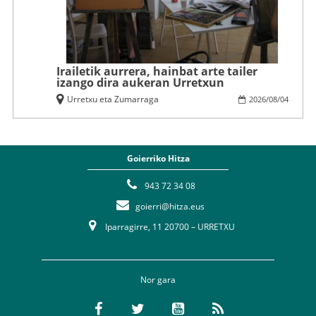
Irailetik aurrera, hainbat arte tailer
izango dira aukeran Urretxun
Urretxu eta Zumarraga
2026
/
08
/
04
Goierriko Hitza
943 72 34 08
goierri@hitza.eus
Iparragirre, 11 20700 – URRETXU
Nor gara