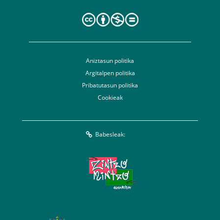
Aniztasun politika
Argitalpen politika
Pribatutasun politika
Cookieak
Babesleak: