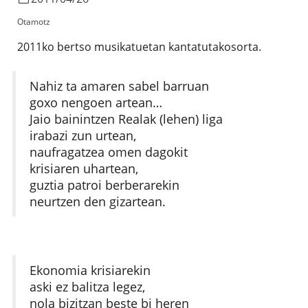
Otamotz
2011ko bertso musikatuetan kantatutakosorta.
Nahiz ta amaren sabel barruan
goxo nengoen artean…
Jaio bainintzen Realak (lehen) liga
irabazi zun urtean,
naufragatzea omen dagokit
krisiaren uhartean,
guztia patroi berberarekin
neurtzen den gizartean.
Ekonomia krisiarekin
aski ez balitza legez,
nola bizitzan beste bi heren