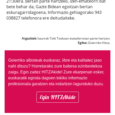
21:30era. Bertan parte hartzeko, izen-emateorri bat
bete behar da, Gazte Bidean egoitzan bertan
eskuragarridagoena. Informazio gehiagorako 943
038827 telefonora ere deitudaiteke.
Argazkiak:
haurrak Txiki Txokoan etatailerretan parte hartzen.
Egilea:
Goierriko Hitza.
Goierriko albisteak euskaraz, libre eta kalitatez jaso
nahi dituzu?
Horretarako zure babesa ezinbestekoa
zaigu. Egin zaitez HITZAkide!
Zure ekarpenari esker,
euskaratik eginda dagoen tokiko informazio
profesionala garatzen eta indartzen lagunduko duzu.
Egin HITZAkide