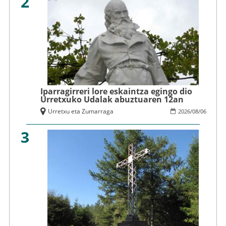
2
Iparragirreri lore eskaintza egingo dio
Urretxuko Udalak abuztuaren 12an
Urretxu eta Zumarraga
2026
/
08
/
06
3