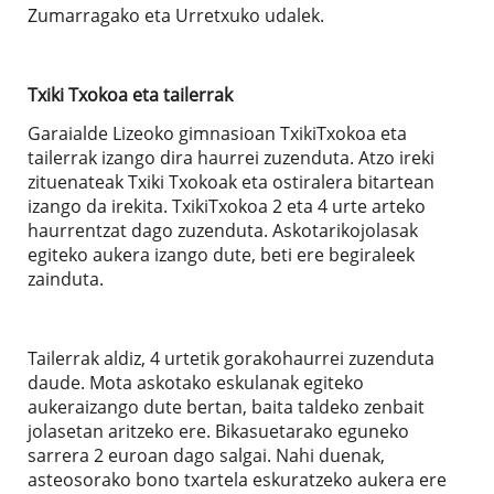
Zumarragako eta Urretxuko udalek.
Txiki Txokoa eta tailerrak
Garaialde Lizeoko gimnasioan TxikiTxokoa eta
tailerrak izango dira haurrei zuzenduta. Atzo ireki
zituenateak Txiki Txokoak eta ostiralera bitartean
izango da irekita. TxikiTxokoa 2 eta 4 urte arteko
haurrentzat dago zuzenduta. Askotarikojolasak
egiteko aukera izango dute, beti ere begiraleek
zainduta.
Tailerrak aldiz, 4 urtetik gorakohaurrei zuzenduta
daude. Mota askotako eskulanak egiteko
aukeraizango dute bertan, baita taldeko zenbait
jolasetan aritzeko ere. Bikasuetarako eguneko
sarrera 2 euroan dago salgai. Nahi duenak,
asteosorako bono txartela eskuratzeko aukera ere