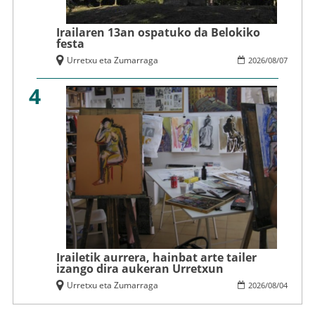
Irailaren 13an ospatuko da Belokiko
festa
Urretxu eta Zumarraga
2026
/
08
/
07
4
Irailetik aurrera, hainbat arte tailer
izango dira aukeran Urretxun
Urretxu eta Zumarraga
2026
/
08
/
04