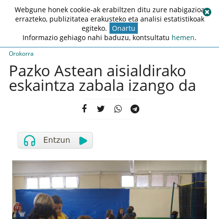
Webgune honek cookie-ak erabiltzen ditu zure nabigazioa
errazteko, publizitatea erakusteko eta analisi estatistikoak
egiteko.
Onartu
Informazio gehiago nahi baduzu, kontsultatu
hemen
.
Orokorra
Pazko Astean aisialdirako
eskaintza zabala izango da