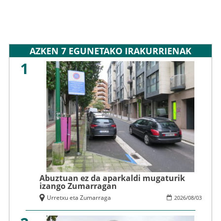
AZKEN 7 EGUNETAKO IRAKURRIENAK
1
Abuztuan ez da aparkaldi mugaturik
izango Zumarragan
Urretxu eta Zumarraga
2026
/
08
/
03