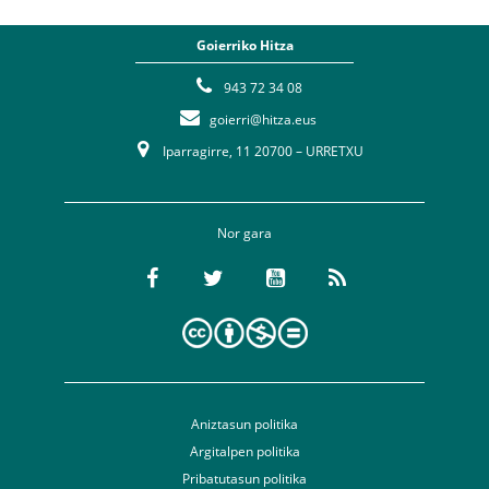
Goierriko Hitza
943 72 34 08
goierri@hitza.eus
Iparragirre, 11 20700 – URRETXU
Nor gara
Aniztasun politika
Argitalpen politika
Pribatutasun politika