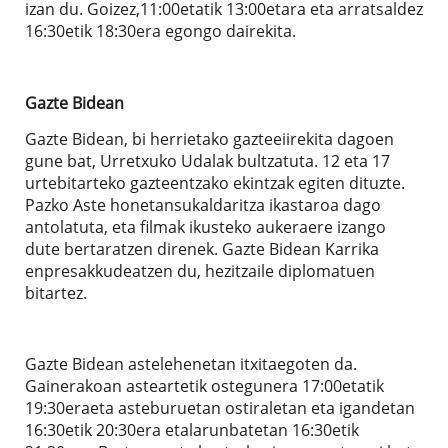
izan du. Goizez,11:00etatik 13:00etara eta arratsaldez
16:30etik 18:30era egongo dairekita.
Gazte Bidean
Gazte Bidean, bi herrietako gazteeiirekita dagoen
gune bat, Urretxuko Udalak bultzatuta. 12 eta 17
urtebitarteko gazteentzako ekintzak egiten dituzte.
Pazko Aste honetansukaldaritza ikastaroa dago
antolatuta, eta filmak ikusteko aukeraere izango
dute bertaratzen direnek. Gazte Bidean Karrika
enpresakkudeatzen du, hezitzaile diplomatuen
bitartez.
Gazte Bidean astelehenetan itxitaegoten da.
Gainerakoan asteartetik ostegunera 17:00etatik
19:30eraeta asteburuetan ostiraletan eta igandetan
16:30etik 20:30era etalarunbatetan 16:30etik