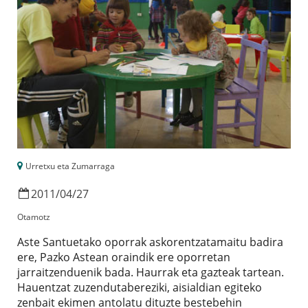
Urretxu eta Zumarraga
2011
/
04
/
27
Otamotz
Aste Santuetako oporrak askorentzatamaitu badira
ere, Pazko Astean oraindik ere oporretan
jarraitzenduenik bada. Haurrak eta gazteak tartean.
Hauentzat zuzendutabereziki, aisialdian egiteko
zenbait ekimen antolatu dituzte bestebehin