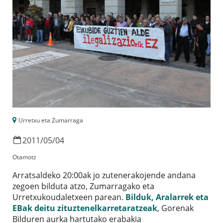
Urretxu eta Zumarraga
2011
/
05
/
04
Otamotz
Arratsaldeko 20:00ak jo zutenerakojende andana
zegoen bilduta atzo, Zumarragako eta
Urretxukoudaletxeen parean.
Bilduk, Aralarrek eta
EBak deitu zituztenelkarretaratzeak
, Gorenak
Bilduren aurka hartutako erabakia