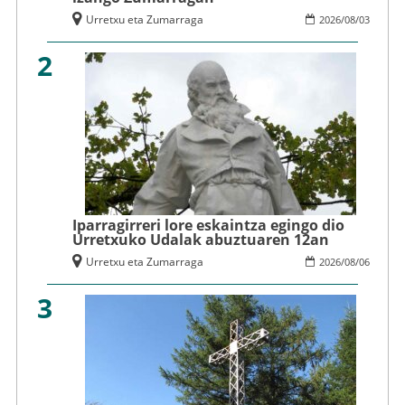
Urretxu eta Zumarraga
2026
/
08
/
03
2
Iparragirreri lore eskaintza egingo dio
Urretxuko Udalak abuztuaren 12an
Urretxu eta Zumarraga
2026
/
08
/
06
3