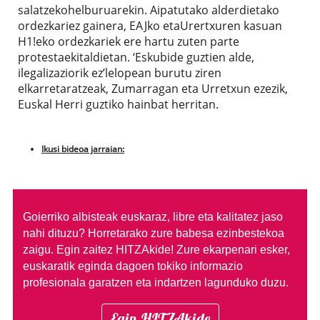
salatzekohelburuarekin. Aipatutako alderdietako
ordezkariez gainera, EAJko etaUrertxuren kasuan
H1!eko ordezkariek ere hartu zuten parte
protestaekitaldietan. ‘Eskubide guztien alde,
ilegalizaziorik ez’lelopean burutu ziren
elkarretaratzeak, Zumarragan eta Urretxun ezezik,
Euskal Herri guztiko hainbat herritan.
Ikusi bideoa jarraian:
Goierriko albisteak euskaraz, libre eta kalitatez jaso
nahi dituzu?
Horretarako zure babesa ezinbestekoa
zaigu. Egin zaitez HITZAkide!
Zure ekarpenari esker,
euskaratik eginda dagoen tokiko informazio
profesionala garatzen eta indartzen lagunduko duzu.
Egin HITZAkide