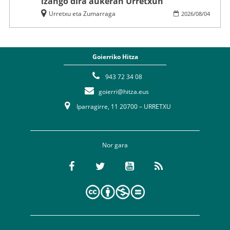
izango dira aukeran Urretxun
Urretxu eta Zumarraga
2026
/
08
/
04
Goierriko Hitza
943 72 34 08
goierri@hitza.eus
Iparragirre, 11 20700 – URRETXU
Nor gara