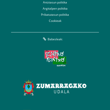
Aniztasun politika
Argitalpen politika
Pribatutasun politika
Cookieak
Babesleak: