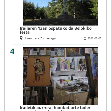
Irailaren 13an ospatuko da Belokiko
festa
Urretxu eta Zumarraga
2026
/
08
/
07
4
Irailetik aurrera, hainbat arte tailer