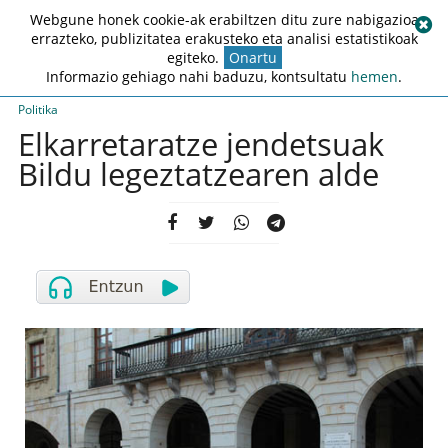
Webgune honek cookie-ak erabiltzen ditu zure nabigazioa
errazteko, publizitatea erakusteko eta analisi estatistikoak
egiteko.
Onartu
Informazio gehiago nahi baduzu, kontsultatu
hemen
.
Politika
Elkarretaratze jendetsuak
Bildu legeztatzearen alde