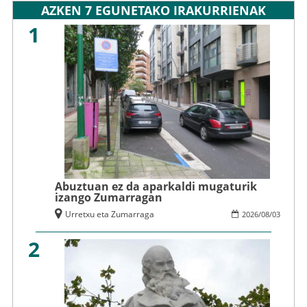
AZKEN 7 EGUNETAKO IRAKURRIENAK
1
Abuztuan ez da aparkaldi mugaturik
izango Zumarragan
Urretxu eta Zumarraga
2026
/
08
/
03
2