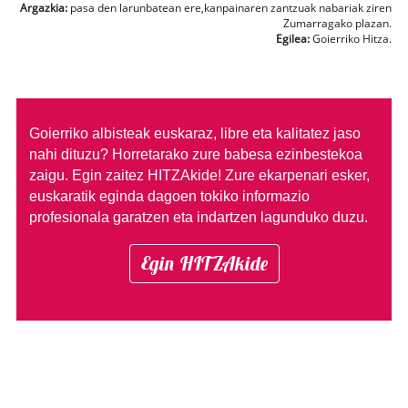
Argazkia:
pasa den larunbatean ere,kanpainaren zantzuak nabariak ziren
Zumarragako plazan.
Egilea:
Goierriko Hitza.
Goierriko albisteak euskaraz, libre eta kalitatez jaso
nahi dituzu?
Horretarako zure babesa ezinbestekoa
zaigu. Egin zaitez HITZAkide!
Zure ekarpenari esker,
euskaratik eginda dagoen tokiko informazio
profesionala garatzen eta indartzen lagunduko duzu.
Egin HITZAkide