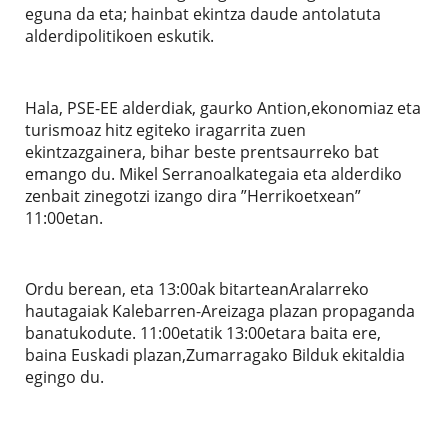
eguna da eta; hainbat ekintza daude antolatuta
alderdipolitikoen eskutik.
Hala, PSE-EE alderdiak, gaurko Antion,ekonomiaz eta
turismoaz hitz egiteko iragarrita zuen
ekintzazgainera, bihar beste prentsaurreko bat
emango du. Mikel Serranoalkategaia eta alderdiko
zenbait zinegotzi izango dira ”Herrikoetxean”
11:00etan.
Ordu berean, eta 13:00ak bitarteanAralarreko
hautagaiak Kalebarren-Areizaga plazan propaganda
banatukodute. 11:00etatik 13:00etara baita ere,
baina Euskadi plazan,Zumarragako Bilduk ekitaldia
egingo du.