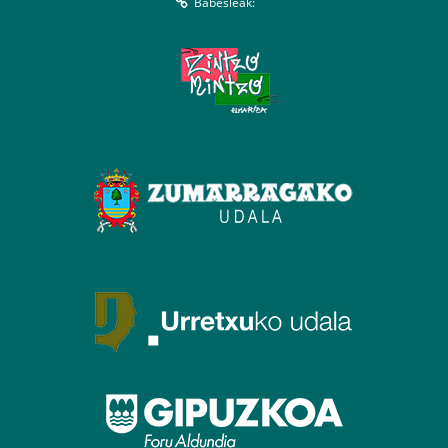
Babesleak: