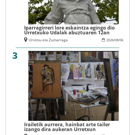
Iparragirreri lore eskaintza egingo dio
Urretxuko Udalak abuztuaren 12an
Urretxu eta Zumarraga
2026
/
08
/
06
3
Irailetik aurrera, hainbat arte tailer
izango dira aukeran Urretxun