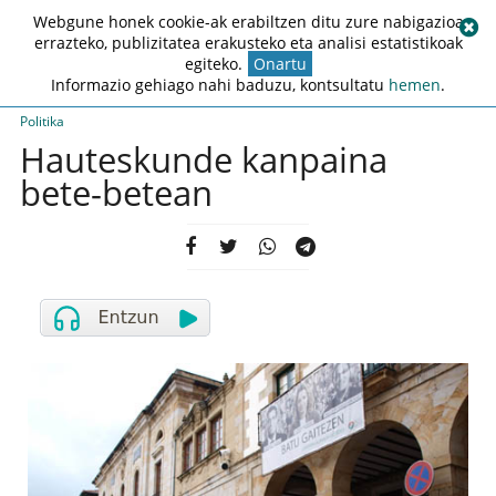
Webgune honek cookie-ak erabiltzen ditu zure nabigazioa
errazteko, publizitatea erakusteko eta analisi estatistikoak
egiteko.
Onartu
Informazio gehiago nahi baduzu, kontsultatu
hemen
.
Politika
Hauteskunde kanpaina
bete-betean