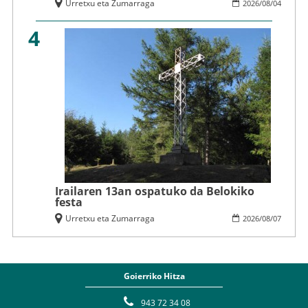
Urretxu eta Zumarraga
2026
/
08
/
04
4
Irailaren 13an ospatuko da Belokiko
festa
Urretxu eta Zumarraga
2026
/
08
/
07
Goierriko Hitza
943 72 34 08