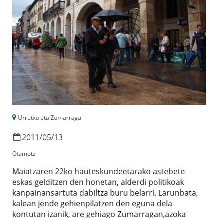
Urretxu eta Zumarraga
2011
/
05
/
13
Otamotz
Maiatzaren 22ko hauteskundeetarako astebete
eskas gelditzen den honetan, alderdi politikoak
kanpainansartuta dabiltza buru belarri. Larunbata,
kalean jende gehienpilatzen den eguna dela
kontutan izanik, are gehiago Zumarragan,azoka