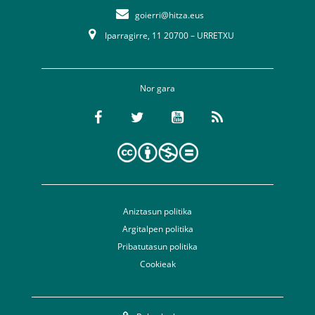
goierri@hitza.eus
Iparragirre, 11 20700 – URRETXU
Nor gara
Aniztasun politika
Argitalpen politika
Pribatutasun politika
Cookieak