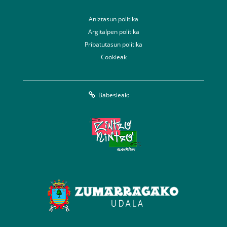
Aniztasun politika
Argitalpen politika
Pribatutasun politika
Cookieak
Babesleak: