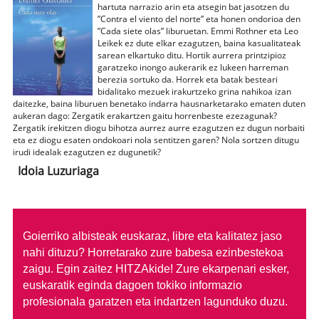
hartuta narrazio arin eta atsegin bat jasotzen du
”Contra el viento del norte” eta honen ondorioa den
”Cada siete olas” liburuetan. Emmi Rothner eta Leo
Leikek ez dute elkar ezagutzen, baina kasualitateak
sarean elkartuko ditu. Hortik aurrera printzipioz
garatzeko inongo aukerarik ez lukeen harreman
berezia sortuko da. Horrek eta batak besteari
bidalitako mezuek irakurtzeko grina nahikoa izan
daitezke, baina liburuen benetako indarra hausnarketarako ematen duten
aukeran dago: Zergatik erakartzen gaitu horrenbeste ezezagunak?
Zergatik irekitzen diogu bihotza aurrez aurre ezagutzen ez dugun norbaiti
eta ez diogu esaten ondokoari nola sentitzen garen? Nola sortzen ditugu
irudi idealak ezagutzen ez dugunetik?
Idoia Luzuriaga
Goierriko albisteak euskaraz, libre eta kalitatez jaso
nahi dituzu?
Horretarako zure babesa ezinbestekoa
zaigu. Egin zaitez HITZAkide!
Zure ekarpenari esker,
euskaratik eginda dagoen tokiko informazio
profesionala garatzen eta indartzen lagunduko duzu.