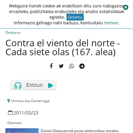
Webgune honek cookie-ak erabiltzen ditu zure nabigazioa
errazteko, publizitatea erakusteko eta analisi estatistikoak
egiteko.
Onartu
Informazio gehiago nahi baduzu, kontsultatu
hemen
.
Orokorra
Contra el viento del norte -
Cada siete olas (167. alea)
Urretxu eta Zumarraga
2011
/
05
/
23
Otamotz
Daniel Glattauerrek posta elektronikoa aitzakia