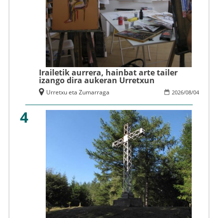
Irailetik aurrera, hainbat arte tailer
izango dira aukeran Urretxun
Urretxu eta Zumarraga
2026
/
08
/
04
4