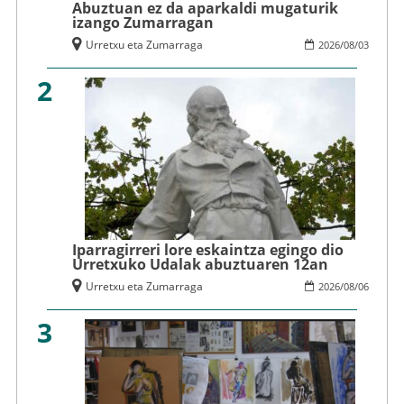
Abuztuan ez da aparkaldi mugaturik
izango Zumarragan
Urretxu eta Zumarraga
2026
/
08
/
03
2
Iparragirreri lore eskaintza egingo dio
Urretxuko Udalak abuztuaren 12an
Urretxu eta Zumarraga
2026
/
08
/
06
3