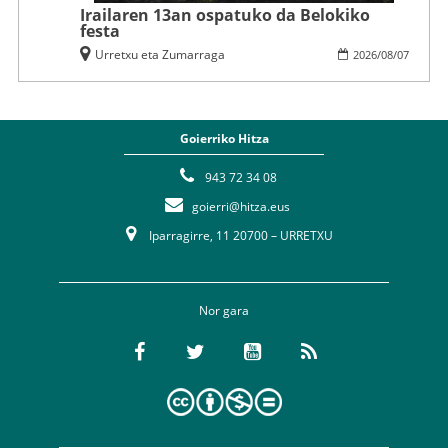
Irailaren 13an ospatuko da Belokiko
festa
Urretxu eta Zumarraga
2026
/
08
/
07
Goierriko Hitza
943 72 34 08
goierri@hitza.eus
Iparragirre, 11 20700 – URRETXU
Nor gara