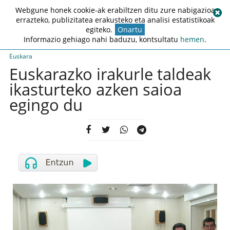
Webgune honek cookie-ak erabiltzen ditu zure nabigazioa
errazteko, publizitatea erakusteko eta analisi estatistikoak
egiteko.
Onartu
Informazio gehiago nahi baduzu, kontsultatu
hemen
.
Euskara
Euskarazko irakurle taldeak
ikasturteko azken saioa
egingo du