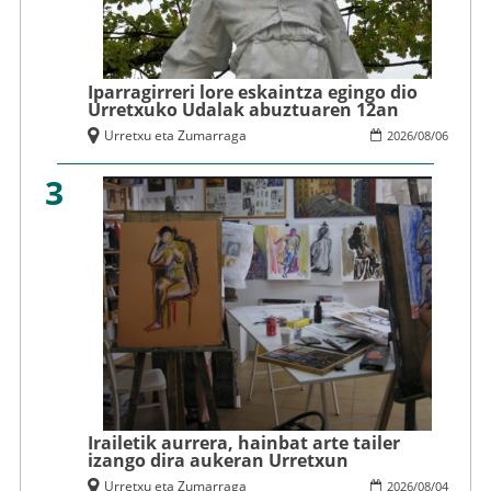
Iparragirreri lore eskaintza egingo dio
Urretxuko Udalak abuztuaren 12an
Urretxu eta Zumarraga
2026
/
08
/
06
3
Irailetik aurrera, hainbat arte tailer
izango dira aukeran Urretxun
Urretxu eta Zumarraga
2026
/
08
/
04