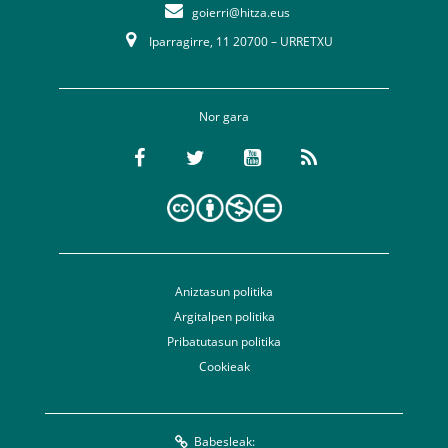
goierri@hitza.eus
Iparragirre, 11 20700 – URRETXU
Nor gara
Aniztasun politika
Argitalpen politika
Pribatutasun politika
Cookieak
Babesleak: