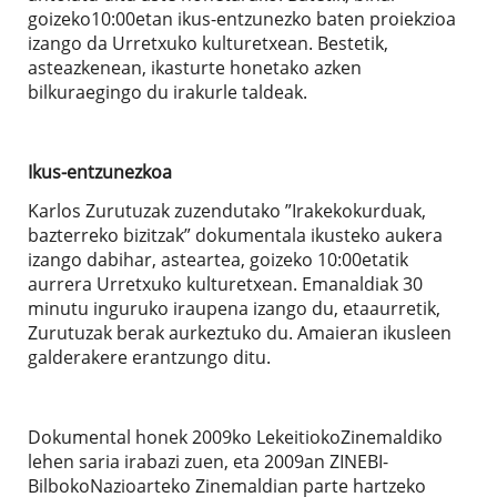
goizeko10:00etan ikus-entzunezko baten proiekzioa
izango da Urretxuko kulturetxean. Bestetik,
asteazkenean, ikasturte honetako azken
bilkuraegingo du irakurle taldeak.
Ikus-entzunezkoa
Karlos Zurutuzak zuzendutako ”Irakekokurduak,
bazterreko bizitzak” dokumentala ikusteko aukera
izango dabihar, asteartea, goizeko 10:00etatik
aurrera Urretxuko kulturetxean. Emanaldiak 30
minutu inguruko iraupena izango du, etaaurretik,
Zurutuzak berak aurkeztuko du. Amaieran ikusleen
galderakere erantzungo ditu.
Dokumental honek 2009ko LekeitiokoZinemaldiko
lehen saria irabazi zuen, eta 2009an ZINEBI-
BilbokoNazioarteko Zinemaldian parte hartzeko