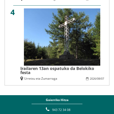
4
Irailaren 13an ospatuko da Belokiko
festa
Urretxu eta Zumarraga
2026
/
08
/
07
Goierriko Hitza
943 72 34 08