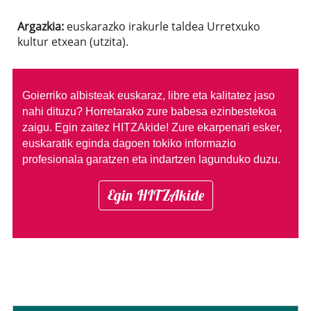
Argazkia:
euskarazko irakurle taldea Urretxuko
kultur etxean (utzita).
Goierriko albisteak euskaraz, libre eta kalitatez jaso
nahi dituzu?
Horretarako zure babesa ezinbestekoa
zaigu. Egin zaitez HITZAkide!
Zure ekarpenari esker,
euskaratik eginda dagoen tokiko informazio
profesionala garatzen eta indartzen lagunduko duzu.
Egin HITZAkide