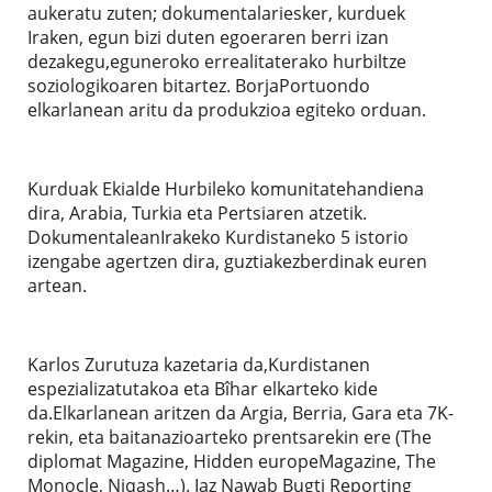
aukeratu zuten; dokumentalariesker, kurduek
Iraken, egun bizi duten egoeraren berri izan
dezakegu,eguneroko errealitaterako hurbiltze
soziologikoaren bitartez. BorjaPortuondo
elkarlanean aritu da produkzioa egiteko orduan.
Kurduak Ekialde Hurbileko komunitatehandiena
dira, Arabia, Turkia eta Pertsiaren atzetik.
DokumentaleanIrakeko Kurdistaneko 5 istorio
izengabe agertzen dira, guztiakezberdinak euren
artean.
Karlos Zurutuza kazetaria da,Kurdistanen
espezializatutakoa eta Bîhar elkarteko kide
da.Elkarlanean aritzen da Argia, Berria, Gara eta 7K-
rekin, eta baitanazioarteko prentsarekin ere (The
diplomat Magazine, Hidden europeMagazine, The
Monocle, Niqash…). Iaz Nawab Bugti Reporting