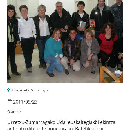
Urretxu eta Zumarraga
2011
/
05
/
23
Otamotz
Urretxu-Zumarragako Udal euskaltegiakbi ekintza
antolatu ditu aste honetarako. Batetik, bihar