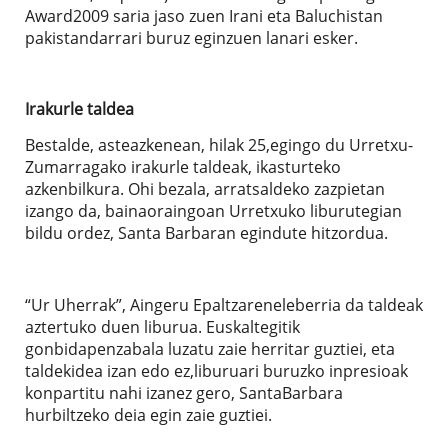
Award2009 saria jaso zuen Irani eta Baluchistan
pakistandarrari buruz eginzuen lanari esker.
Irakurle taldea
Bestalde, asteazkenean, hilak 25,egingo du Urretxu-
Zumarragako irakurle taldeak, ikasturteko
azkenbilkura. Ohi bezala, arratsaldeko zazpietan
izango da, bainaoraingoan Urretxuko liburutegian
bildu ordez, Santa Barbaran egindute hitzordua.
“Ur Uherrak”, Aingeru Epaltzareneleberria da taldeak
aztertuko duen liburua. Euskaltegitik
gonbidapenzabala luzatu zaie herritar guztiei, eta
taldekidea izan edo ez,liburuari buruzko inpresioak
konpartitu nahi izanez gero, SantaBarbara
hurbiltzeko deia egin zaie guztiei.