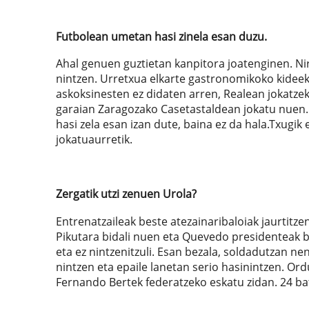
Futbolean umetan hasi zinela esan duzu.
Ahal genuen guztietan kanpitora joatenginen. Niri 
nintzen. Urretxua elkarte gastronomikoko kideek
askoksinesten ez didaten arren, Realean jokatz
garaian Zaragozako Casetastaldean jokatu nuen.
hasi zela esan izan dute, baina ez da hala.Txugik
jokatuaurretik.
Zergatik utzi zenuen Urola?
Entrenatzaileak beste atezainaribaloiak jaurtitzen
Pikutara bidali nuen eta Quevedo presidenteak 
eta ez nintzenitzuli. Esan bezala, soldadutzan 
nintzen eta epaile lanetan serio hasinintzen. Ord
Fernando Bertek federatzeko eskatu zidan. 24 ba