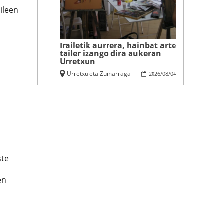
aileen
Irailetik aurrera, hainbat arte
tailer izango dira aukeran
Urretxun
Urretxu eta Zumarraga
2026
/
08
/
04
,
ste
en