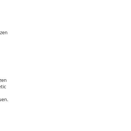
tzen
zen
tic
uen.