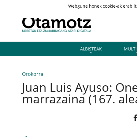
Webgune honek cookie-ak erabiltze
ALBISTEAK
MULTI
Orokorra
Juan Luis Ayuso: On
marrazaina (167. ale