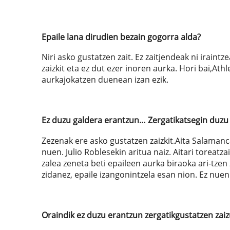
Epaile lana dirudien bezain gogorra alda?
Niri asko gustatzen zait. Ez zaitjendeak ni iraint
zaizkit eta ez dut ezer inoren aurka. Hori bai,Athl
aurkajokatzen duenean izan ezik.
Ez duzu galdera erantzun… Zergatikatsegin duzu 
Zezenak ere asko gustatzen zaizkit.Aita Salaman
nuen. Julio Roblesekin aritua naiz. Aitari toreatza
zalea zeneta beti epaileen aurka biraoka ari-tzen 
zidanez, epaile izangonintzela esan nion. Ez nu
Oraindik ez duzu erantzun zergatikgustatzen zai