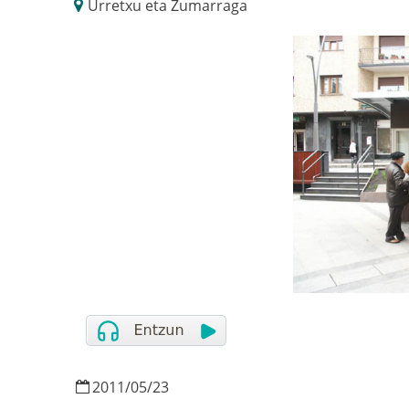
Urretxu eta Zumarraga
2011
/
05
/
23