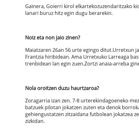
Gainera, Goierri kirol elkartekozuzendaritzako kid
lanari buruz hitz egin dugu berarekin.
Noiz eta non jaio zinen?
Maiatzaren 26an 56 urte egingo ditut.Urretxun jai
Frantzia hiribidean. Ama Urretxuko Larreaga bas
trenbidean lan egin zuen.Zortzi anaia-arreba gin
Nola oroitzen duzu haurtzaroa?
Zoragarria izan zen. 7-8 urterekindagoeneko meza
batzuek pilotan jokatzen zuten eta denok borroka
gehiengustatzen zitzaidana futbolean jokatzea ze
zizkidan.