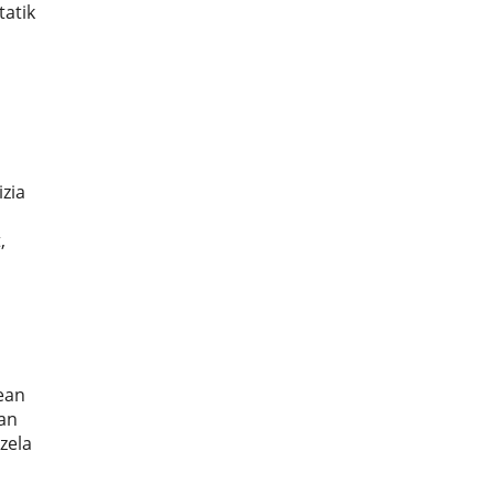
tatik
izia
,
nean
zan
zela