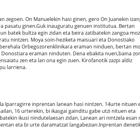
an zegoen. On Manuelekin hasi ginen, gero On Juanekin iza
ra pasatu ginen.Guk inauguratu genuen institutua. Bertan
agun batek bultza egin zidan eta beira zatibatekin zangoa mo
bratu nintzen. Moya soin-heziketa maisuari eta Donostiako
k berehala Orbegozorenklinikara eraman ninduen, bertan mo
en Donostiara eraman ninduten. Dena ebakita nuen,baina zo
nsaiatu zen eta lan ona egin zuen. Kirofanotik zazpi aldiz
pu larriena.
la Iparragirre inprentan lanean hasi nintzen. 14urte nituen 
lan, 16 urterekin, bi ikasgai gainditu gabe utzi nituen eta
atekin ikusi nindutelaesan zidan. Lanean ari nintzela esan 
rentan eta bi urte daramatzat langabezian.Inprentan deneti