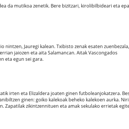
ea da mutikoa zenetik. Bere bizitzari, kirolibilbideari eta ep
o nintzen, Jauregi kalean. Txibisto zenak esaten zuenbezala
errian jaiozen eta aita Salamancan. Aitak Vascongados
en eta egun sei gara.
tik irten eta Elizaldera joaten ginen futboleanjokatzera. Be
nibiltzen ginen: goiko kalekoak beheko kalekoen aurka. Niri
n. Zapatilak zikintzennituen eta amak sekulako errietak egit