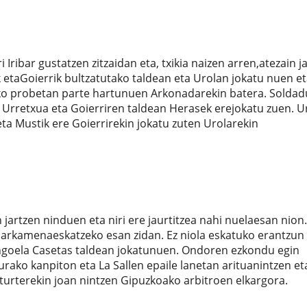
Iribar gustatzen zitzaidan eta, txikia naizen arren,atezain j
 etaGoierrik bultzatutako taldean eta Urolan jokatu nuen et
eko probetan parte hartunuen Arkonadarekin batera. Soldad
 Urretxua eta Goierriren taldean Herasek erejokatu zuen. U
 eta Mustik ere Goierrirekin jokatu zuten Urolarekin
 jartzen ninduen eta niri ere jaurtitzea nahi nuelaesan nion.
barkamenaeskatzeko esan zidan. Ez niola eskatuko erantzun
nengoela Casetas taldean jokatunuen. Ondoren ezkondu egin
urako kanpiton eta La Sallen epaile lanetan arituanintzen et
turterekin joan nintzen Gipuzkoako arbitroen elkargora.