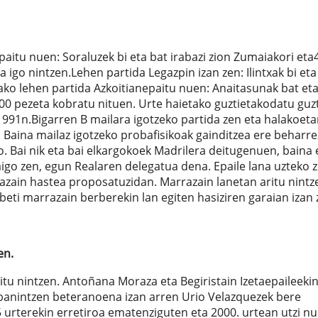
itu nuen: Soraluzek bi eta bat irabazi zion Zumaiakori eta
igo nintzen.Lehen partida Legazpin izan zen: Ilintxak bi eta
ako lehen partida Azkoitianepaitu nuen: Anaitasunak bat eta
00 pezeta kobratu nituen. Urte haietako guztietakodatu guz
1991n.Bigarren B mailara igotzeko partida zen eta halakoet
e. Baina mailaz igotzeko probafisikoak gainditzea ere beharr
ko. Bai nik eta bai elkargokoek Madrilera deitugenuen, baina 
aigo zen, egun Realaren delegatua dena. Epaile lana uzteko 
azain hastea proposatuzidan. Marrazain lanetan aritu nintz
beti marrazain berberekin lan egiten hasiziren garaian izan 
en.
tu nintzen. Antoñana Moraza eta Begiristain Izetaepaileekin
zbanintzen beteranoena izan arren Urio Velazquezek bere
 urterekin erretiroa ematenziguten eta 2000. urtean utzi nu