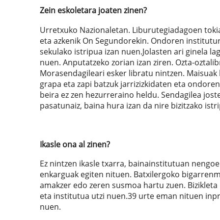
Zein eskoletara joaten zinen?
Urretxuko Nazionaletan. Liburutegiadagoen toki
eta azkenik On Segundorekin. Ondoren institutu
sekulako istripua izan nuen.Jolasten ari ginela l
nuen. Anputatzeko zorian izan ziren. Ozta-oztali
Morasendagileari esker libratu nintzen. Maisua
grapa eta zapi batzuk jarrizizkidaten eta ondor
beira ez zen hezurreraino heldu. Sendagilea joste
pasatunaiz, baina hura izan da nire bizitzako istri
Ikasle ona al zinen?
Ez nintzen ikasle txarra, bainainstitutuan nengoe
enkarguak egiten nituen. Batxilergoko bigarrenmai
amakzer edo zeren susmoa hartu zuen. Bizikleta b
eta institutua utzi nuen.39 urte eman nituen inp
nuen.