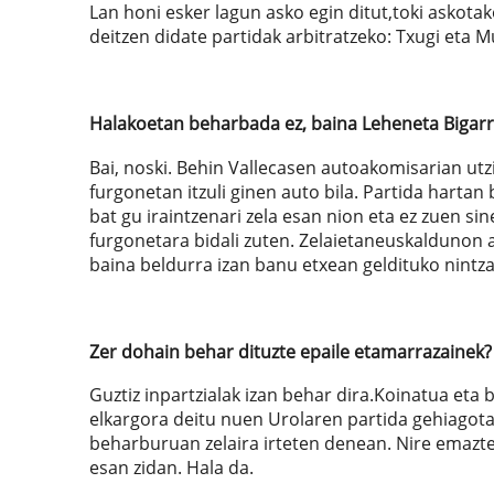
Lan honi esker lagun asko egin ditut,toki askota
deitzen didate partidak arbitratzeko: Txugi eta
Halakoetan beharbada ez, baina Leheneta Bigarre
Bai, noski. Behin Vallecasen autoakomisarian utz
furgonetan itzuli ginen auto bila. Partida hartan 
bat gu iraintzenari zela esan nion eta ez zuen sin
furgonetara bidali zuten. Zelaietaneuskaldunon 
baina beldurra izan banu etxean geldituko nintz
Zer dohain behar dituzte epaile etamarrazainek?
Guztiz inpartzialak izan behar dira.Koinatua eta 
elkargora deitu nuen Urolaren partida gehiagotar
beharburuan zelaira irteten denean. Nire emaztea 
esan zidan. Hala da.