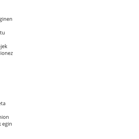
nginen
ztu
jek
rionez
eta
nion
k egin