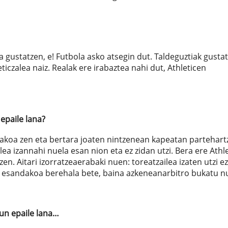
zea gustatzen, e! Futbola asko atsegin dut. Taldeguztiak gusta
eticzalea naiz. Realak ere irabaztea nahi dut, Athleticen
epaile lana?
cakoa zen eta bertara joaten nintzenean kapeatan partehart
ilea izannahi nuela esan nion eta ez zidan utzi. Bera ere Athle
zen. Aitari izorratzeaerabaki nuen: toreatzailea izaten utzi ez
en esandakoa berehala bete, baina azkeneanarbitro bukatu n
zun epaile lana…