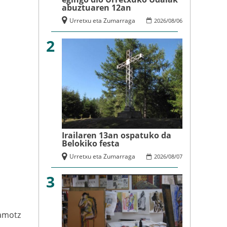
abuztuaren 12an
Urretxu eta Zumarraga
2026
/
08
/
06
2
Irailaren 13an ospatuko da
Belokiko festa
Urretxu eta Zumarraga
2026
/
08
/
07
3
amotz