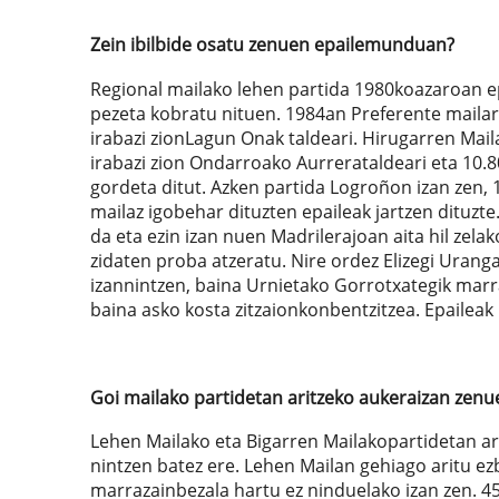
Zein ibilbide osatu zenuen epailemunduan?
Regional mailako lehen partida 1980koazaroan epa
pezeta kobratu nituen. 1984an Preferente mailara 
irabazi zionLagun Onak taldeari. Hirugarren Mail
irabazi zion Ondarroako Aurrerataldeari eta 10.8
gordeta ditut. Azken partida Logroñon izan zen, 
mailaz igobehar dituzten epaileak jartzen dituzt
da eta ezin izan nuen Madrilerajoan aita hil zela
zidaten proba atzeratu. Nire ordez Elizegi Urang
izannintzen, baina Urnietako Gorrotxategik marr
baina asko kosta zitzaionkonbentzitzea. Epaileak 
Goi mailako partidetan aritzeko aukeraizan zenu
Lehen Mailako eta Bigarren Mailakopartidetan ari
nintzen batez ere. Lehen Mailan gehiago aritu e
marrazainbezala hartu ez ninduelako izan zen. 45