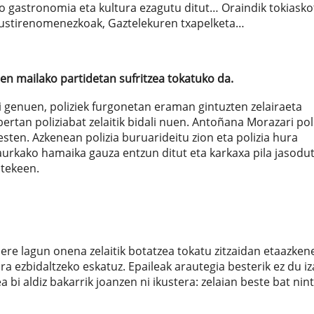
ko gastronomia eta kultura ezagutu ditut… Oraindik tokiasko
 Mustirenomenezkoak, Gaztelekuren txapelketa…
n mailako partidetan sufritzea tokatuko da.
i genuen, poliziek furgonetan eraman gintuzten zelairaeta
bertan poliziabat zelaitik bidali nuen. Antoñana Morazari pol
esten. Azkenean polizia buruarideitu zion eta polizia hura
aurkako hamaika gauza entzun ditut eta karkaxa pila jasodut
atekeen.
bere lagun onena zelaitik botatzea tokatu zitzaidan etaazke
a ezbidaltzeko eskatuz. Epaileak arautegia besterik ez du i
bi aldiz bakarrik joanzen ni ikustera: zelaian beste bat nint