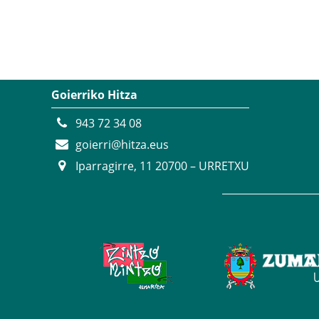
Goierriko Hitza
943 72 34 08
goierri@hitza.eus
Iparragirre, 11 20700 – URRETXU