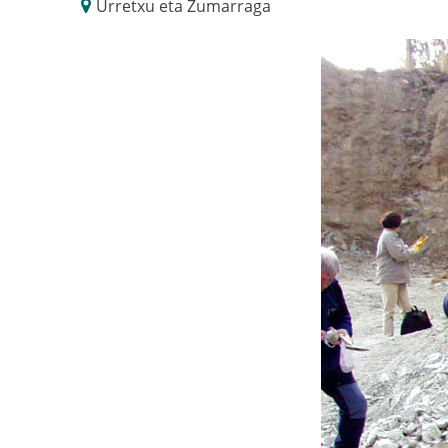
Urretxu eta Zumarraga