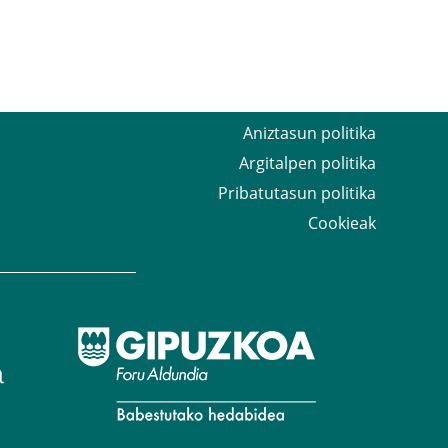
Aniztasun politika
Argitalpen politika
Pribatutasun politika
Cookieak