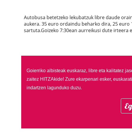
Autobusa betetzeko lekubatzuk libre daude ora
aukera. 35 euro ordaindu beharko dira, 25 euro
sartuta.Goizeko 7:30ean aurreikusi dute irteera 
Goierriko albisteak euskaraz, libre eta kalitatez ja
zaitez HITZAkide!
Zure ekarpenari esker, euskarat
indartzen lagunduko duzu.
Eg