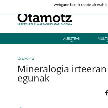
Webgune honek cookie-ak erabiltze
ALBISTEAK
MULTI
Orokorra
Mineralogia irteera
egunak