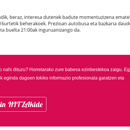
indik, beraz, interesa dutenek badute momentuzizena emate
 16urtetik beherakoek. Prezioan autobusa eta bazkaria daud
eta buelta 21:00ak inguruanizango da.
so nahi dituzu?
Horretarako zure babesa ezinbestekoa zaigu. Eg
ik eginda dagoen tokiko informazio profesionala garatzen eta
in HITZAkide