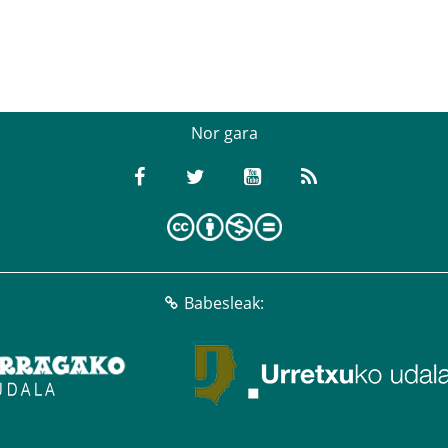
Nor gara
Babesleak: