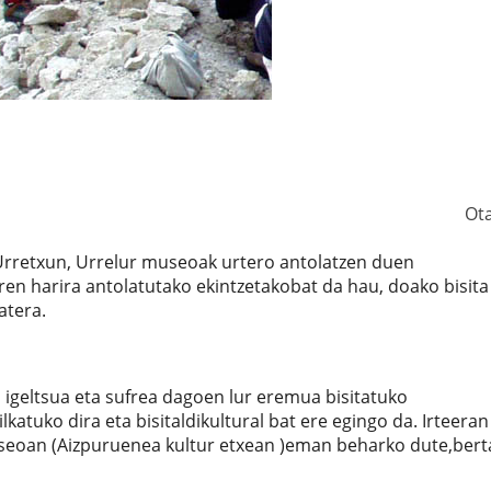
Ot
Urretxun, Urrelur museoak urtero antolatzen duen
en harira antolatutako ekintzetakobat da hau, doako bisita
atera.
, igeltsua eta sufrea dagoen lur eremua bisitatuko
katuko dira eta bisitaldikultural bat ere egingo da. Irteeran
seoan (Aizpuruenea kultur etxean )eman beharko dute,bert