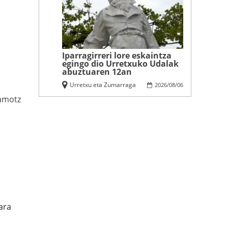
Iparragirreri lore eskaintza
egingo dio Urretxuko Udalak
abuztuaren 12an
Urretxu eta Zumarraga
2026
/
08
/
06
amotz
ara