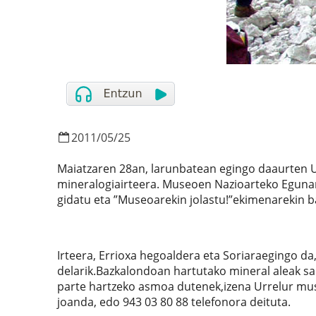
2011
/
05
/
25
Maiatzaren 28an, larunbatean egingo daaurten 
mineralogiairteera. Museoen Nazioarteko Egunar
gidatu eta ”Museoarekin jolastu!”ekimenarekin b
Irteera, Errioxa hegoaldera eta Soriaraegingo da
delarik.Bazkalondoan hartutako mineral aleak sail
parte hartzeko asmoa dutenek,izena Urrelur mu
joanda, edo
943 03 80 88 telefonora deituta.