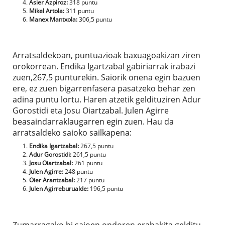
Asier Azpiroz:
318 puntu
Mikel Artola:
311 puntu
Manex Mantxola:
306,5 puntu
Arratsaldekoan, puntuazioak baxuagoakizan ziren
orokorrean. Endika Igartzabal gabiriarrak irabazi
zuen,267,5 punturekin. Saiorik onena egin bazuen
ere, ez zuen bigarrenfasera pasatzeko behar zen
adina puntu lortu. Haren atzetik geldituziren Adur
Gorostidi eta Josu Oiartzabal. Julen Agirre
beasaindarraklaugarren egin zuen. Hau da
arratsaldeko saioko sailkapena:
Endika Igartzabal:
267,5 puntu
Adur Gorostidi:
261,5 puntu
Josu Oiartzabal:
261 puntu
Julen Agirre:
248 puntu
Oier Arantzabal:
217 puntu
Julen Agirreburualde:
196,5 puntu