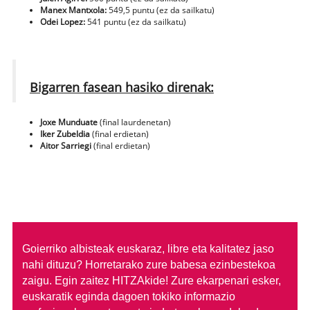
Manex Mantxola:
549,5 puntu (ez da sailkatu)
Odei Lopez:
541 puntu (ez da sailkatu)
Bigarren fasean hasiko direnak:
Joxe Munduate
(final laurdenetan)
Iker Zubeldia
(final erdietan)
Aitor Sarriegi
(final erdietan)
Goierriko albisteak euskaraz, libre eta kalitatez jaso
nahi dituzu?
Horretarako zure babesa ezinbestekoa
zaigu. Egin zaitez HITZAkide!
Zure ekarpenari esker,
euskaratik eginda dagoen tokiko informazio