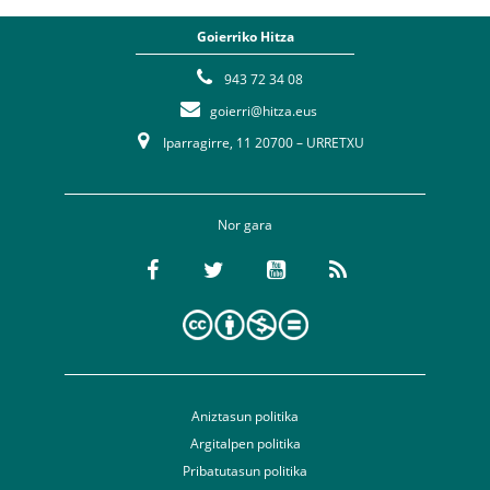
Goierriko Hitza
943 72 34 08
goierri@hitza.eus
Iparragirre, 11 20700 – URRETXU
Nor gara
Aniztasun politika
Argitalpen politika
Pribatutasun politika