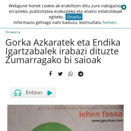
Webgune honek cookie-ak erabiltzen ditu zure nabigazioa
errazteko, publizitatea erakusteko eta analisi estatistikoak
egiteko.
Onartu
Informazio gehiago nahi baduzu, kontsultatu
hemen
.
Orokorra
Gorka Azkaratek eta Endika
Igartzabalek irabazi dituzte
Zumarragako bi saioak