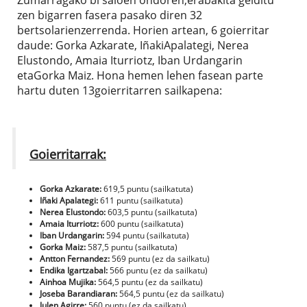
Zumarragako bi saioen ondoren,erabakita gelditu
zen bigarren fasera pasako diren 32
bertsolarienzerrenda. Horien artean, 6 goierritar
daude: Gorka Azkarate, IñakiApalategi, Nerea
Elustondo, Amaia Iturriotz, Iban Urdangarin
etaGorka Maiz. Hona hemen lehen fasean parte
hartu duten 13goierritarren sailkapena:
Goierritarrak:
Gorka Azkarate:
619,5 puntu (sailkatuta)
Iñaki Apalategi:
611 puntu (sailkatuta)
Nerea Elustondo:
603,5 puntu (sailkatuta)
Amaia Iturriotz:
600 puntu (sailkatuta)
Iban Urdangarin:
594 puntu (sailkatuta)
Gorka Maiz:
587,5 puntu (sailkatuta)
Antton Fernandez:
569 puntu (ez da sailkatu)
Endika Igartzabal:
566 puntu (ez da sailkatu)
Ainhoa Mujika:
564,5 puntu (ez da sailkatu)
Joseba Barandiaran:
564,5 puntu (ez da sailkatu)
Julen Agirre:
560 puntu (ez da sailkatu)