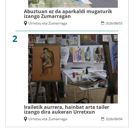
Abuztuan ez da aparkaldi mugaturik
izango Zumarragan
Urretxu eta Zumarraga
2026
/
08
/
03
2
Irailetik aurrera, hainbat arte tailer
izango dira aukeran Urretxun
Urretxu eta Zumarraga
2026
/
08
/
04