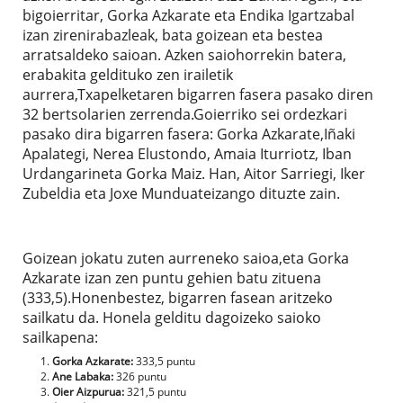
bigoierritar, Gorka Azkarate eta Endika Igartzabal
izan zirenirabazleak, bata goizean eta bestea
arratsaldeko saioan. Azken saiohorrekin batera,
erabakita geldituko zen irailetik
aurrera,Txapelketaren bigarren fasera pasako diren
32 bertsolarien zerrenda.Goierriko sei ordezkari
pasako dira bigarren fasera: Gorka Azkarate,Iñaki
Apalategi, Nerea Elustondo, Amaia Iturriotz, Iban
Urdangarineta Gorka Maiz. Han, Aitor Sarriegi, Iker
Zubeldia eta Joxe Munduateizango dituzte zain.
Goizean jokatu zuten aurreneko saioa,eta Gorka
Azkarate izan zen puntu gehien batu zituena
(333,5).Honenbestez, bigarren fasean aritzeko
sailkatu da. Honela gelditu dagoizeko saioko
sailkapena:
Gorka Azkarate:
333,5 puntu
Ane Labaka:
326 puntu
Oier Aizpurua:
321,5 puntu