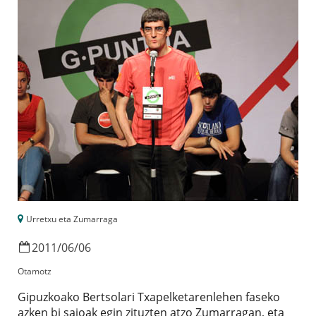
Urretxu eta Zumarraga
2011
/
06
/
06
Otamotz
Gipuzkoako Bertsolari Txapelketarenlehen faseko
azken bi saioak egin zituzten atzo Zumarragan, eta